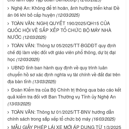
Nghệ An: Không để trì hoãn, ảnh hưởng triển khai Đề
án 06 khi bỏ cấp huyện
(12/03/2025)
TOÀN VĂN: NGHỊ QUYẾT 190/2025/QH15 CỦA
QUỐC HỘI VỀ SẮP XẾP TỔ CHỨC BỘ MÁY NHÀ
NƯỚC
(12/03/2025)
TOÀN VĂN: Thông tư 05/2025/TT-BGDĐT quy định
chế độ làm việc đối với giáo viên phổ thông, dự bị đại
học
(12/03/2025)
UBND tỉnh ban hành quy định về quy trình luân
chuyển hồ sơ xác định nghĩa vụ tài chính về đất đai trên
địa bàn tỉnh
(13/03/2025)
Đoàn Kiểm tra của Bộ Chính trị thông qua báo cáo kết
quả kiểm tra đối với Ban Thường vụ Tỉnh ủy Nghệ An
(13/03/2025)
TOÀN VĂN: Thông tư 01/2025/TT-BNV hướng dẫn
chính sách trong sắp xếp tổ chức bộ máy
(16/03/2025)
MẪU GIẤY PHÉP LÁI XE MỚI ÁP DỤNG TỪ 1/3/2025