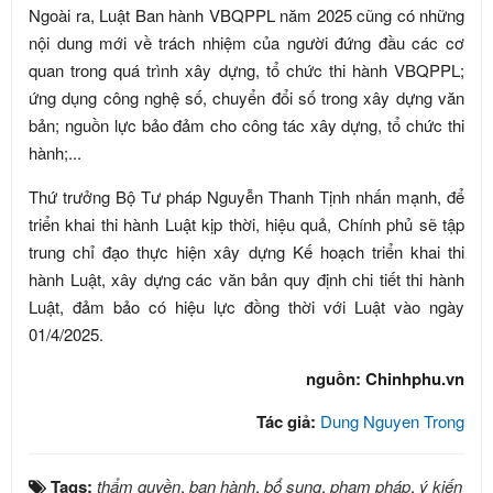
Ngoài ra, Luật Ban hành VBQPPL năm 2025 cũng có những
nội dung mới về trách nhiệm của người đứng đầu các cơ
quan trong quá trình xây dựng, tổ chức thi hành VBQPPL;
ứng dụng công nghệ số, chuyển đổi số trong xây dựng văn
bản; nguồn lực bảo đảm cho công tác xây dựng, tổ chức thi
hành;...
Thứ trưởng Bộ Tư pháp Nguyễn Thanh Tịnh nhấn mạnh, để
triển khai thi hành Luật kịp thời, hiệu quả, Chính phủ sẽ tập
trung chỉ đạo thực hiện xây dựng Kế hoạch triển khai thi
hành Luật, xây dựng các văn bản quy định chi tiết thi hành
Luật, đảm bảo có hiệu lực đồng thời với Luật vào ngày
01/4/2025.
nguồn: Chinhphu.vn
Tác giả:
Dung Nguyen Trong
Tags:
thẩm quyền
,
ban hành
,
bổ sung
,
phạm pháp
,
ý kiến