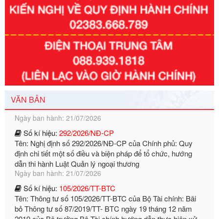
quyền giải quyết của Sở Tài chính và Ban Quản lý Khu kinh
tế Đông Nam Nghệ An
Ngày ban hành: 23/09/2026
Số kí hiệu:
292/2026/NĐ-CP
Tên: Nghị định số 292/2026/NĐ-CP của Chính phủ: Quy
định chi tiết một số điều và biện pháp để tổ chức, hướng
dẫn thi hành Luật Quản lý ngoại thương
Ngày ban hành: 21/07/2026
VĂN BẢN
Số kí hiệu:
292/2026/NĐ-CP
Tên: Nghị định số 292/2026/NĐ-CP của Chính phủ: Quy
định chi tiết một số điều và biện pháp để tổ chức, hướng
dẫn thi hành Luật Quản lý ngoại thương
Ngày ban hành: 21/07/2026
Số kí hiệu:
105/2026/TT-BTC
Tên: Thông tư số 105/2026/TT-BTC của Bộ Tài chính: Bãi
bỏ Thông tư số 87/2019/TT- BТC ngày 19 tháng 12 năm
2019 của Bộ trưởng Bộ Tài chính hướng dẫn thực hiện xử
phạt vi phạm hành chính trong lĩnh vực kho bạc nhà nước
Ngày ban hành: 21/07/2026