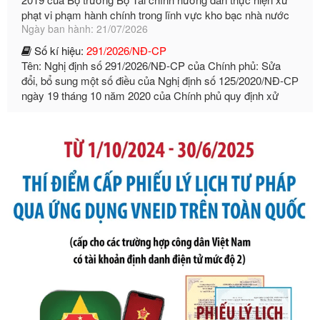
Số kí hiệu:
291/2026/NĐ-CP
Tên: Nghị định số 291/2026/NĐ-CP của Chính phủ: Sửa
đổi, bổ sung một số điều của Nghị định số 125/2020/NĐ-СР
ngày 19 tháng 10 năm 2020 của Chính phủ quy định xử
phạt vi phạm hành chính về thuế, hóa đơn được sửa đổi, bổ
sung bởi Nghị định số 102/2021/NĐ-CP
Ngày ban hành: 20/07/2026
Số kí hiệu:
2303/QĐ-UBND
Tên: Quyết định công bố Danh mục thủ tục hành chính mới
ban hành, được sửa đổi, bổ sung, bị bãi bỏ và phê duyệt
Quy trình nội bộ, quy trình điện tử giải quyết thủ tục hành
chính trong một số lĩnh vực thuộc phạm vi chức năng quản
lý của Sở Văn hóa, Thể tha
Ngày ban hành: 01/06/2026
Số kí hiệu:
2304/QĐ-UBND
Tên: Quyết định công bố Danh mục thủ tục hành chính
được sửa đổi, bổ sung và phê duyệt Quy trình nội bộ, quy
trình điện tử giải quyết thủ tục hành chính trong lĩnh vực Du
lịch thuộc phạm vi chức năng quản lý của Sở Văn hóa, Thể
thao và Du lịch
Ngày ban hành: 01/06/2026