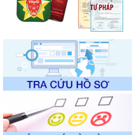
Số kí hiệu:
2310/QĐ-UBND
Tên: Về việc công bố Danh mục thủ tục hành chính sửa
đổi, bổ sung và phê duyệt Quy trình nội bộ, quy trình điện tử
trong giải quyết thủtục hành chính lĩnh vực biến đổi khí hậu
thuộc phạm vi giải quyết của Sở Nông nghiệp và Môi
trường
Ngày ban hành: 01/06/2026
Số kí hiệu:
2300/QĐ-UBND
Tên: V/v công bố danh mục thủ tục hành chính được sửa
đổi, bổ sung và phê duyệt quy trình nội bộ, quy trình điện tử
giải quyết thủ tục hành chính trong lĩnh vực Luật sư thuộc
phạm vi chức năng quản lý của Sở Tư pháp
Ngày ban hành: 01/06/2026
Số kí hiệu:
351/2025/NĐ-CP
Tên: Nghị định số 351/2025/NĐ-CP của Chính phủ: Quy
định chuẩn nghèo đa chiều quốc gia giai đoạn 2026 - 2030
Ngày ban hành: 29/12/2026
Số kí hiệu:
3014/QĐ-UBND
Tên: Quyết định về việc công bố danh mục thủ tục hành