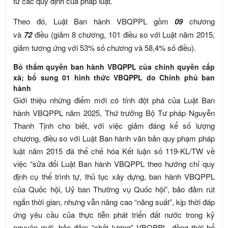
từ các quy định của pháp luật.
Theo đó, Luật Ban hành VBQPPL gồm
09
chương
và
72
điều (giảm 8 chương, 101 điều so với Luật năm 2015,
giảm tương ứng với 53% số chương và 58,4% số điều).
Bỏ thẩm quyền ban hành VBQPPL của chính quyền cấp
xã; bổ sung 01 hình thức VBQPPL do Chính phủ ban
hành
Giới thiệu những điểm mới có tính đột phá của Luật Ban
hành VBQPPL năm 2025, Thứ trưởng Bộ Tư pháp Nguyễn
Thanh Tịnh cho biết, với việc giảm đáng kể số lượng
chương, điều so với Luật Ban hành văn bản quy phạm pháp
luật năm 2015 đã thể chế hóa Kết luận số 119-KL/TW về
việc “sửa đổi Luật Ban hành VBQPPL theo hướng chỉ quy
định cụ thể trình tự, thủ tục xây dựng, ban hành VBQPPL
của Quốc hội, Uỷ ban Thường vụ Quốc hội”, bảo đảm rút
ngắn thời gian, nhưng vẫn nâng cao “năng suất”, kịp thời đáp
ứng yêu cầu của thực tiễn phát triển đất nước trong kỷ
nguyên mới, bảo đảm “chất lượng” VBQPPL, đồng thời bổ