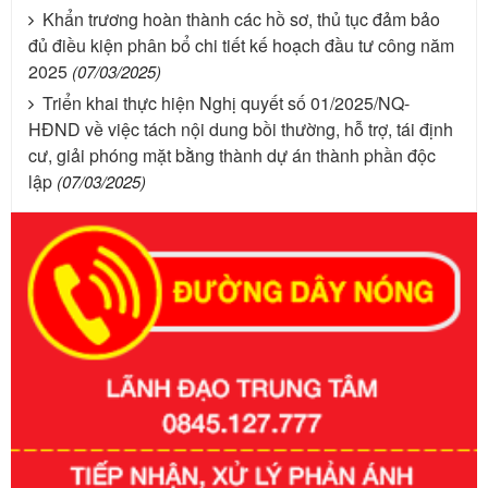
Khẩn trương hoàn thành các hồ sơ, thủ tục đảm bảo
đủ điều kiện phân bổ chi tiết kế hoạch đầu tư công năm
2025
(07/03/2025)
Triển khai thực hiện Nghị quyết số 01/2025/NQ-
HĐND về việc tách nội dung bồi thường, hỗ trợ, tái định
cư, giải phóng mặt bằng thành dự án thành phần độc
lập
(07/03/2025)
Số kí hiệu:
351/2025/NĐ-CP
Tên: Nghị định số 351/2025/NĐ-CP của Chính phủ: Quy
định chuẩn nghèo đa chiều quốc gia giai đoạn 2026 - 2030
Ngày ban hành: 29/12/2026
Số kí hiệu:
3014/QĐ-UBND
Tên: Quyết định về việc công bố danh mục thủ tục hành
chính ban hành mới, sửa đổi bổ sung trong lĩnh vực hỗ trợ
đầu tư, lĩnh vực đấu thầu lựa chọn nhà thầu thuộc thẩm