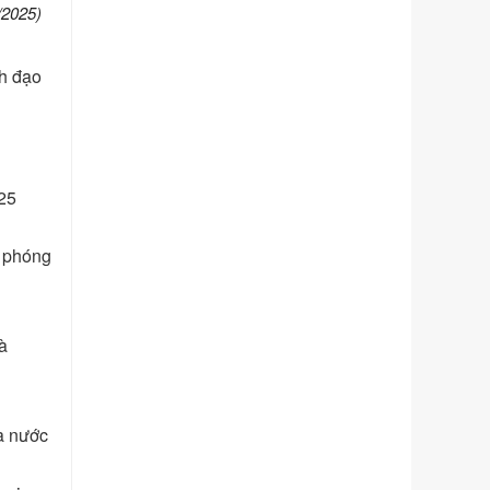
chính trong lĩnh vực Luật sư thuộc
/2025)
phạm vi chức năng quản lý của Sở
Tư pháp
nh đạo
Ngày ban hành: 01/06/2026
Số kí hiệu:
351/2025/NĐ-CP
Tên: Nghị định số 351/2025/NĐ-CP
của Chính phủ: Quy định chuẩn
nghèo đa chiều quốc gia giai đoạn
025
2026 - 2030
Ngày ban hành: 29/12/2026
i phóng
Số kí hiệu:
3014/QĐ-UBND
Tên: Quyết định về việc công bố
danh mục thủ tục hành chính ban
hành mới, sửa đổi bổ sung trong lĩnh
à
vực hỗ trợ đầu tư, lĩnh vực đấu thầu
lựa chọn nhà thầu thuộc thẩm quyền
giải quyết của Sở Tài chính và Ban
Quản lý Khu kinh tế Đông Nam
à nước
Nghệ An
Ngày ban hành: 23/09/2026