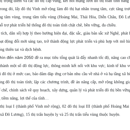
 trọng điểm và các đô thị cấp vùng, kết nối mạng lưới đô thị toàn tỉnh bằng
Trong đó, lấy đô thị Vinh mở rộng làm đô thị hạt nhân trung tâm, cực tăng tr
 trung tâm vùng, trung tâm tiểu vùng (Hoàng Mai, Thái Hòa, Diễn Châu, Đô L
 trợ phát triển hệ thống đô thị toàn tỉnh chặt chẽ, bền vững, đa chiều.
 tích, dân số) hợp lý theo hướng hiện đại, đặc sắc, giàu bản sắc xứ Nghệ, phát
oạt động đổi mới sáng tạo, trở thành động lực phát triển và phù hợp với mô hì
ng thiên tai và dịch bệnh.
 nhìn đến năm 2050
đề ra mục tiêu tổng quát là đẩy nhanh tốc độ, nâng cao c
 thành một số đô thị động lực, thông minh kết nối với khu vực; kinh tế khu v
i đô thị ở mức cao, bảo đảm đáp ứng cơ bản nhu cầu về nhà ở và hạ tầng xã h
ống đô thị toàn tỉnh; lập các chương trình, đề án nâng cấp, mở rộng không gi
 chế, chính sách về quy hoạch, xây dựng, quản lý và phát triển đô thị bền vững
g tiềm năng, lợi thế của tỉnh…
hị loại I (thành phố Vinh mở rộng), 02 đô thị loại III (thành phố Hoàng Mai
 xã Đô Lương), 15 thị trấn huyện lỵ và 25 thị trấn tiểu vùng thuộc huyện.