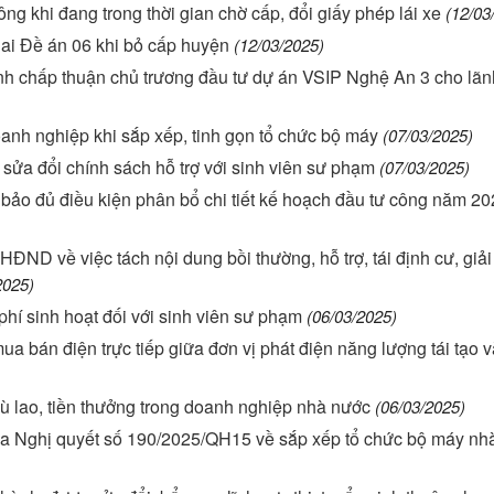
hông khi đang trong thời gian chờ cấp, đổi giấy phép lái xe
(12/03
hai Đề án 06 khi bỏ cấp huyện
(12/03/2025)
nh chấp thuận chủ trương đầu tư dự án VSIP Nghệ An 3 cho lã
anh nghiệp khi sắp xếp, tinh gọn tổ chức bộ máy
(07/03/2025)
ửa đổi chính sách hỗ trợ với sinh viên sư phạm
(07/03/2025)
 bảo đủ điều kiện phân bổ chi tiết kế hoạch đầu tư công năm 2
HĐND về việc tách nội dung bồi thường, hỗ trợ, tái định cư, giả
2025)
 phí sinh hoạt đối với sinh viên sư phạm
(06/03/2025)
 bán điện trực tiếp giữa đơn vị phát điện năng lượng tái tạo v
hù lao, tiền thưởng trong doanh nghiệp nhà nước
(06/03/2025)
của Nghị quyết số 190/2025/QH15 về sắp xếp tổ chức bộ máy nh