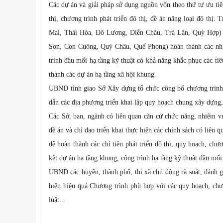
Các dự án và giải pháp sử dụng nguồn vốn theo thứ tự ưu ti
thị, chương trình phát triển đô thị, đề án nâng loại đô thị.
Mai, Thái Hòa, Đô Lương, Diễn Châu, Trà Lân, Quỳ Hợp) 
Sơn, Con Cuông, Quỳ Châu, Quế Phong) hoàn thành các nhiệ
trình đầu mối hạ tầng kỹ thuật có khả năng khắc phục các ti
thành các dự án hạ tầng xã hội khung.
UBND tỉnh giao Sở Xây dựng tổ chức công bố chương trình, g
dẫn các địa phương triển khai lập quy hoạch chung xây dựng, 
Các Sở, ban, ngành có liên quan căn cứ chức năng, nhiệm v
đề án và chỉ đạo triển khai thực hiện các chính sách có liên 
để hoàn thành các chỉ tiêu phát triển đô thị, quy hoạch, chươ
kết dự án hạ tầng khung, công trình hạ tầng kỹ thuật đầu mối
UBND các huyện, thành phố, thị xã chủ động rà soát, đánh giá
hiện hiệu quả Chương trình phù hợp với các quy hoạch, chư
luật...