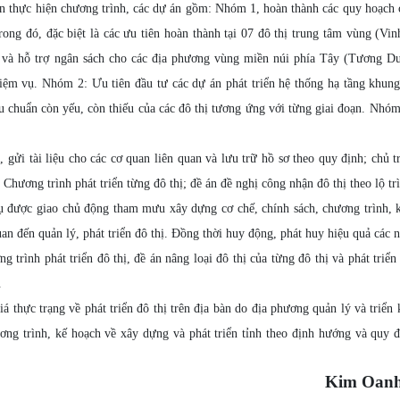
ên thực hiện chương trình, các dự án gồm: Nhóm 1, hoàn thành các quy hoạch
 Trong đó, đặc biệt là các ưu tiên hoàn thành tại 07 đô thị trung tâm vùng (Vi
và hỗ trợ ngân sách cho các địa phương vùng miền núi phía Tây (Tương D
m vụ. Nhóm 2: Ưu tiên đầu tư các dự án phát triển hệ thống hạ tầng khun
êu chuẩn còn yếu, còn thiếu của các đô thị tương ứng với từng giai đoạn. Nhó
ửi tài liệu cho các cơ quan liên quan và lưu trữ hồ sơ theo quy định; chủ t
Chương trình phát triển từng đô thị; đề án đề nghị công nhận đô thị theo lộ tr
ụ được giao chủ động tham mưu xây dựng cơ chế, chính sách, chương trình, 
quan đến quản lý, phát triển đô thị. Đồng thời huy động, phát huy hiệu quả các 
ng trình phát triển đô thị, đề án nâng loại đô thị của từng đô thị và phát triển
.
 thực trạng về phát triển đô thị trên địa bàn do địa phương quản lý và triển 
ơng trình, kế hoạch về xây dựng và phát triển tỉnh theo định hướng và quy 
Kim Oanh