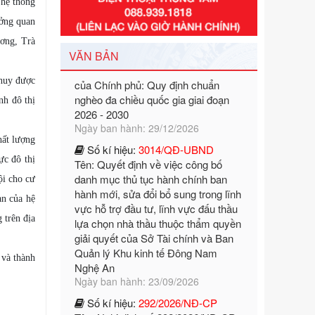
 hệ thống
Số kí hiệu:
351/2025/NĐ-CP
Tên: Nghị định số 351/2025/NĐ-CP
ưởng quan
của Chính phủ: Quy định chuẩn
ương, Trà
nghèo đa chiều quốc gia giai đoạn
VĂN BẢN
2026 - 2030
Ngày ban hành: 29/12/2026
 huy được
Số kí hiệu:
3014/QĐ-UBND
nh đô thị
Tên: Quyết định về việc công bố
danh mục thủ tục hành chính ban
hất lượng
hành mới, sửa đổi bổ sung trong lĩnh
vực hỗ trợ đầu tư, lĩnh vực đấu thầu
ực đô thị
lựa chọn nhà thầu thuộc thẩm quyền
ội cho cư
giải quyết của Sở Tài chính và Ban
an của hệ
Quản lý Khu kinh tế Đông Nam
Nghệ An
 trên địa
Ngày ban hành: 23/09/2026
Số kí hiệu:
292/2026/NĐ-CP
 và thành
Tên: Nghị định số 292/2026/NĐ-CP
của Chính phủ: Quy định chi tiết một
số điều và biện pháp để tổ chức,
hướng dẫn thi hành Luật Quản lý