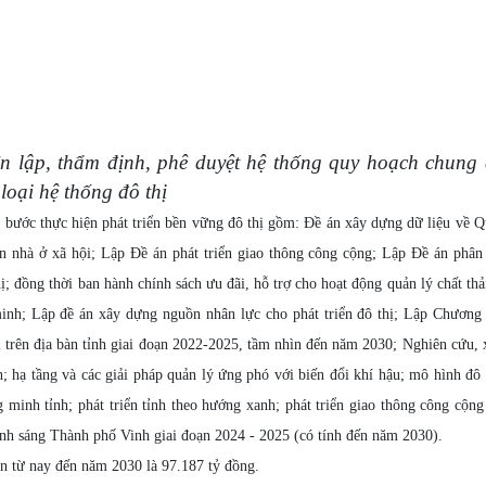
ện lập, thẩm định, phê duyệt hệ thống quy hoạch chung 
loại hệ thống đô thị
g bước thực hiện phát triển bền vững đô thị gồm: Đề án xây dựng dữ liệu về 
iển nhà ở xã hội; Lập Đề án phát triển giao thông công cộng; Lập Đề án phân 
hị; đồng thời ban hành chính sách ưu đãi, hỗ trợ cho hoạt động quản lý chất thải
minh; Lập đề án xây dựng nguồn nhân lực cho phát triển đô thị; Lập Chương 
ị trên địa bàn tỉnh giai đoạn 2022-2025, tầm nhìn đến năm 2030; Nghiên cứu,
nh; hạ tầng và các giải pháp quản lý ứng phó với biến đổi khí hậu; mô hình đô
 minh tỉnh; phát triển tỉnh theo hướng xanh; phát triển giao thông công cộng
ánh sáng Thành phố Vinh giai đoạn 2024 - 2025 (có tính đến năm 2030).
oạn từ nay đến năm 2030 là 97.187 tỷ đồng.