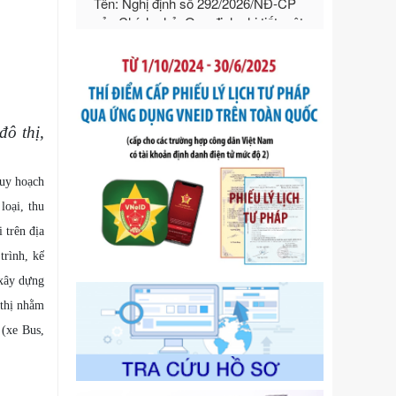
ngoại thương
Ngày ban hành: 21/07/2026
Số kí hiệu:
292/2026/NĐ-CP
Tên: Nghị định số 292/2026/NĐ-CP
của Chính phủ: Quy định chi tiết một
số điều và biện pháp để tổ chức,
đô thị,
hướng dẫn thi hành Luật Quản lý
ngoại thương
Ngày ban hành: 21/07/2026
Quy hoạch
Số kí hiệu:
105/2026/TT-BTC
loại, thu
Tên: Thông tư số 105/2026/TT-BTC
của Bộ Tài chính: Bãi bỏ Thông tư số
 trên địa
87/2019/TT- BТC ngày 19 tháng 12
trình, kế
năm 2019 của Bộ trưởng Bộ Tài
 xây dựng
chính hướng dẫn thực hiện xử phạt
vi phạm hành chính trong lĩnh vực
 thị nhằm
kho bạc nhà nước
 (xe Bus,
Ngày ban hành: 21/07/2026
Số kí hiệu:
291/2026/NĐ-CP
Tên: Nghị định số 291/2026/NĐ-CP