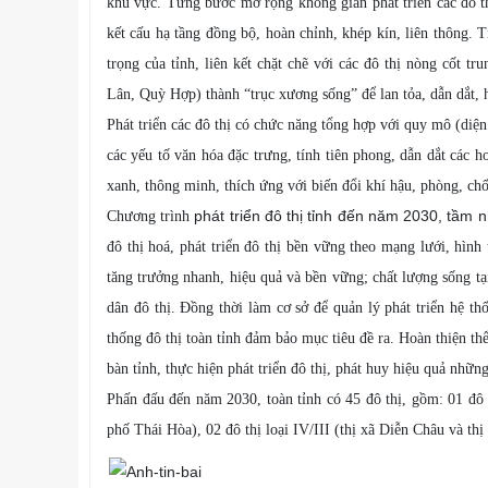
khu vực. Từng bước mở rộng không gian phát triển các đô thị
kết cấu hạ tầng đồng bộ, hoàn chỉnh, khép kín, liên thông. 
trọng của tỉnh, liên kết chặt chẽ với các đô thị nòng cốt
Lân, Quỳ Hợp) thành “trục xương sống” để lan tỏa, dẫn dắt, hỗ
Phát triển các đô thị có chức năng tổng hợp với quy mô (diện
các yếu tố văn hóa đặc trưng, tính tiên phong, dẫn dắt các h
xanh, thông minh, thích ứng với biến đổi khí hậu, phòng, chố
phát triển đô thị tỉnh đến năm 2030, tầm
Chương trình
đô thị hoá, phát triển đô thị bền vững theo mạng lưới, hình
tăng trưởng nhanh, hiệu quả và bền vững; chất lượng sống tạ
dân đô thị. Đồng thời làm cơ sở để quản lý phát triển hệ th
thống đô thị toàn tỉnh đảm bảo mục tiêu đề ra. Hoàn thiện thể
bàn tỉnh, thực hiện phát triển đô thị, phát huy hiệu quả nhữn
Phấn đấu đến năm 2030, toàn tỉnh có 45 đô thị, gồm: 01 đô t
phố Thái Hòa), 02 đô thị loại IV/III (thị xã Diễn Châu và thị