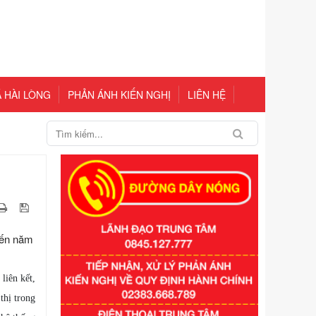
 HÀI LÒNG
PHẢN ÁNH KIẾN NGHỊ
LIÊN HỆ
đến năm
liên kết,
thị trong