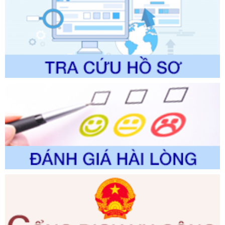
được sửa đổi, bổ sung và phê duyệt Quy trình nội bộ, quy
trình điện tử giải quyết thủ tục hành chính trong lĩnh vực Du
lịch thuộc phạm vi chức năng quản lý của Sở Văn hóa, Thể
thao và Du lịch
Ngày ban hành: 01/06/2026
Số kí hiệu:
2310/QĐ-UBND
Tên: Về việc công bố Danh mục thủ tục hành chính sửa
đổi, bổ sung và phê duyệt Quy trình nội bộ, quy trình điện tử
trong giải quyết thủtục hành chính lĩnh vực biến đổi khí hậu
thuộc phạm vi giải quyết của Sở Nông nghiệp và Môi
trường
Ngày ban hành: 01/06/2026
Số kí hiệu:
2300/QĐ-UBND
Tên: V/v công bố danh mục thủ tục hành chính được sửa
đổi, bổ sung và phê duyệt quy trình nội bộ, quy trình điện tử
giải quyết thủ tục hành chính trong lĩnh vực Luật sư thuộc
phạm vi chức năng quản lý của Sở Tư pháp
Ngày ban hành: 01/06/2026
Số kí hiệu:
351/2025/NĐ-CP
Tên: Nghị định số 351/2025/NĐ-CP của Chính phủ: Quy