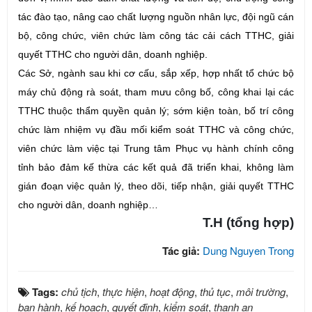
tác đào tạo, nâng cao chất lượng nguồn nhân lực, đội ngũ cán
bộ, công chức, viên chức làm công tác cải cách TTHC, giải
quyết TTHC cho người dân, doanh nghiệp.
Các Sở, ngành sau khi cơ cấu, sắp xếp, hợp nhất tổ chức bộ
máy chủ động rà soát, tham mưu công bố, công khai lại các
TTHC thuộc thẩm quyền quản lý; sớm kiện toàn, bố trí công
chức làm nhiệm vụ đầu mối kiểm soát TTHC và công chức,
viên chức làm việc tại Trung tâm Phục vụ hành chính công
tỉnh bảo đảm kế thừa các kết quả đã triển khai, không làm
gián đoạn việc quản lý, theo dõi, tiếp nhận, giải quyết TTHC
cho người dân, doanh nghiệp…
T.H (tổng hợp)
Tác giả:
Dung Nguyen Trong
Tags:
chủ tịch
,
thực hiện
,
hoạt động
,
thủ tục
,
môi trường
,
ban hành
,
kế hoạch
,
quyết định
,
kiểm soát
,
thanh an