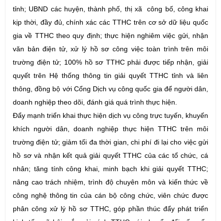
tỉnh; UBND các huyện, thành phố, thị xã công bố, công khai
kịp thời, đầy đủ, chính xác các TTHC trên cơ sở dữ liệu quốc
gia về TTHC theo quy định; thực hiện nghiêm việc gửi, nhận
văn bản điện tử, xử lý hồ sơ công việc toàn trình trên môi
trường điện tử; 100% hồ sơ TTHC phải được tiếp nhận, giải
quyết trên Hệ thống thông tin giải quyết TTHC tỉnh và liên
thông, đồng bộ với Cổng Dịch vụ công quốc gia để người dân,
doanh nghiệp theo dõi, đánh giá quá trình thực hiện.
Đẩy mạnh triển khai thực hiện dịch vụ công trực tuyến, khuyến
khích người dân, doanh nghiệp thực hiện TTHC trên môi
trường điện tử; giảm tối đa thời gian, chi phí đi lại cho việc gửi
hồ sơ và nhận kết quả giải quyết TTHC của các tổ chức, cá
nhân; tăng tính công khai, minh bạch khi giải quyết TTHC;
nâng cao trách nhiệm, trình độ chuyên môn và kiến thức về
công nghệ thông tin của cán bộ công chức, viên chức được
phân công xử lý hồ sơ TTHC, góp phần thúc đẩy phát triển