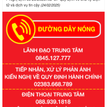
tử và dịch vụ tin cậy
(24/02/2025)
Số kí hiệu:
351/2025/NĐ-CP
Tên: Nghị định số 351/2025/NĐ-CP của Chính phủ: Quy
định chuẩn nghèo đa chiều quốc gia giai đoạn 2026 - 2030