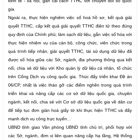
kinh tế - xã hội, gắn cải cách TTHC với chuyển đổi số quốc
gia.
Ngoài ra, thực hiện nghiêm việc số hoá hồ sơ, kết quả giải
quyết TTHC, cấp kết quả giải quyết TTHC điện tử theo đúng
quy định của Chính phủ; làm sạch dữ liệu, gắn việc số hóa với
thực hiện nhiệm vụ của cán bộ, công chức, viên chức trong
quá trình tiếp nhận, giải quyết TTHC, tái sử dụng dữ liệu đã
được số hóa giữa các Sở, ngành, địa phương thông qua kết
nối, chia sẻ dữ liệu với Kho quản lý dữ liệu cá nhân, tổ chức
trên Cổng Dịch vụ công quốc gia. Thúc đẩy triển khai Đề án
06/CP, nhất là việc tháo gỡ các điểm nghẽn trong quá trình
triển khai và nâng cấp các cơ sở dữ liệu quốc gia, chuyên
ngành, kết nối, chia sẻ với Cơ sở dữ liệu quốc gia về dân cư
để tiếp tục đơn giản hoá giấy tờ khi thực hiện TTHC và đẩy
mạnh dịch vụ công trực tuyến...
UBND tỉnh giao Văn phòng UBND tỉnh chủ trì, phối hợp với
các Sở, ngành, đơn vị liên quan nâng cấp hạ tầng, Hệ thống