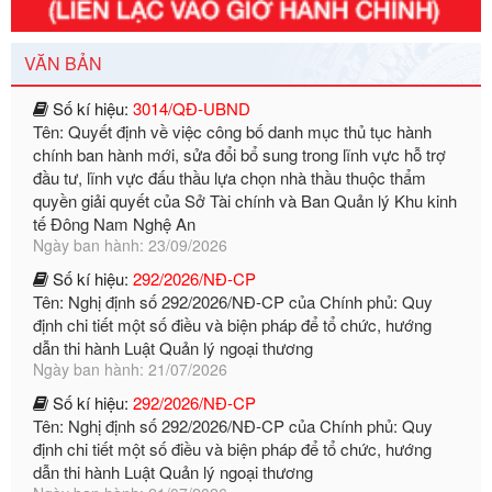
Ngày ban hành: 29/12/2026
Số kí hiệu:
3014/QĐ-UBND
VĂN BẢN
Tên: Quyết định về việc công bố danh mục thủ tục hành
chính ban hành mới, sửa đổi bổ sung trong lĩnh vực hỗ trợ
đầu tư, lĩnh vực đấu thầu lựa chọn nhà thầu thuộc thẩm
quyền giải quyết của Sở Tài chính và Ban Quản lý Khu kinh
tế Đông Nam Nghệ An
Ngày ban hành: 23/09/2026
Số kí hiệu:
292/2026/NĐ-CP
Tên: Nghị định số 292/2026/NĐ-CP của Chính phủ: Quy
định chi tiết một số điều và biện pháp để tổ chức, hướng
dẫn thi hành Luật Quản lý ngoại thương
Ngày ban hành: 21/07/2026
Số kí hiệu:
292/2026/NĐ-CP
Tên: Nghị định số 292/2026/NĐ-CP của Chính phủ: Quy
định chi tiết một số điều và biện pháp để tổ chức, hướng
dẫn thi hành Luật Quản lý ngoại thương
Ngày ban hành: 21/07/2026
Số kí hiệu:
105/2026/TT-BTC
Tên: Thông tư số 105/2026/TT-BTC của Bộ Tài chính: Bãi