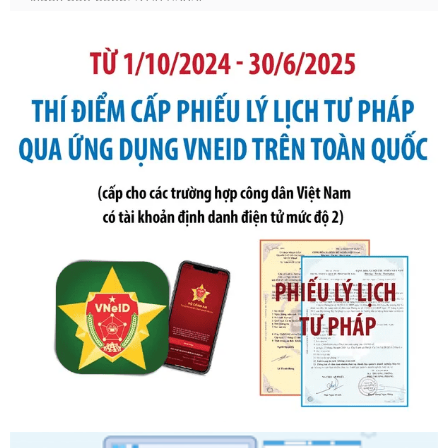
bỏ Thông tư số 87/2019/TT- BТC ngày 19 tháng 12 năm
2019 của Bộ trưởng Bộ Tài chính hướng dẫn thực hiện xử
phạt vi phạm hành chính trong lĩnh vực kho bạc nhà nước
Ngày ban hành: 21/07/2026
Số kí hiệu:
291/2026/NĐ-CP
Tên: Nghị định số 291/2026/NĐ-CP của Chính phủ: Sửa
đổi, bổ sung một số điều của Nghị định số 125/2020/NĐ-СР
ngày 19 tháng 10 năm 2020 của Chính phủ quy định xử
phạt vi phạm hành chính về thuế, hóa đơn được sửa đổi, bổ
sung bởi Nghị định số 102/2021/NĐ-CP
Ngày ban hành: 20/07/2026
Số kí hiệu:
2303/QĐ-UBND
Tên: Quyết định công bố Danh mục thủ tục hành chính mới
ban hành, được sửa đổi, bổ sung, bị bãi bỏ và phê duyệt
Quy trình nội bộ, quy trình điện tử giải quyết thủ tục hành
chính trong một số lĩnh vực thuộc phạm vi chức năng quản
lý của Sở Văn hóa, Thể tha
Ngày ban hành: 01/06/2026
Số kí hiệu:
2304/QĐ-UBND
Tên: Quyết định công bố Danh mục thủ tục hành chính