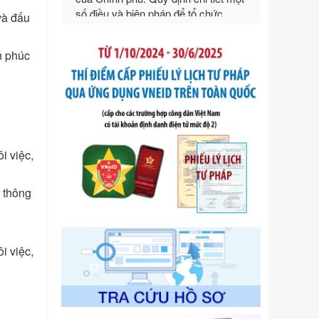
ngoại thương
Ngày ban hành: 21/07/2026
và đấu
Số kí hiệu:
292/2026/NĐ-CP
Tên: Nghị định số 292/2026/NĐ-CP
h phúc
của Chính phủ: Quy định chi tiết một
số điều và biện pháp để tổ chức,
hướng dẫn thi hành Luật Quản lý
ngoại thương
Ngày ban hành: 21/07/2026
Số kí hiệu:
105/2026/TT-BTC
i việc,
Tên: Thông tư số 105/2026/TT-BTC
của Bộ Tài chính: Bãi bỏ Thông tư số
 thông
87/2019/TT- BТC ngày 19 tháng 12
năm 2019 của Bộ trưởng Bộ Tài
chính hướng dẫn thực hiện xử phạt
vi phạm hành chính trong lĩnh vực
i việc,
kho bạc nhà nước
Ngày ban hành: 21/07/2026
Số kí hiệu:
291/2026/NĐ-CP
Tên: Nghị định số 291/2026/NĐ-CP
của Chính phủ: Sửa đổi, bổ sung