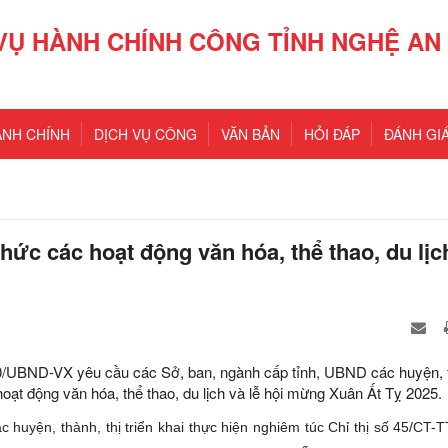
VỤ HÀNH CHÍNH CÔNG TỈNH NGHỆ AN
ÀNH CHÍNH
DỊCH VỤ CÔNG
VĂN BẢN
HỎI ĐÁP
ĐÁNH GIÁ
hức các hoạt động văn hóa, thể thao, du lịc
0/UBND-VX yêu cầu các Sở, ban, ngành cấp tỉnh, UBND các huyện, 
hoạt động văn hóa, thể thao, du lịch và lễ hội mừng Xuân Ất Tỵ 2025.
 huyện, thành, thị triển khai thực hiện nghiêm túc Chỉ thị số 45/CT-