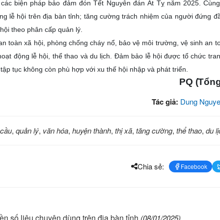
 các biện pháp bảo đảm đón Tết Nguyên đán Ất Tỵ năm 2025. Cùng 
ng lễ hội trên địa bàn tỉnh; tăng cường trách nhiệm của người đứng đ
hội theo phân cấp quản lý.
an toàn xã hội, phòng chống cháy nổ, bảo vệ môi trường, vệ sinh an t
ạt động lễ hội, thể thao và du lịch. Đảm bảo lễ hội được tổ chức tran
 tập tục không còn phù hợp với xu thế hội nhập và phát triển.
PQ (Tổng
Tác giả:
Dung Nguye
 cầu
,
quản lý
,
văn hóa
,
huyện thành
,
thị xã
,
tăng cường
,
thể thao
,
du l
Chia sẻ:
Facebook
n số liệu chuyên dùng trên địa bàn tỉnh
(08/01/2025)