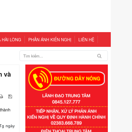
 HÀI LÒNG
PHẢN ÁNH KIẾN NGHỊ
LIÊN HỆ
h và
thành
TTg ngày
Số kí hiệu:
351/2025/NĐ-CP