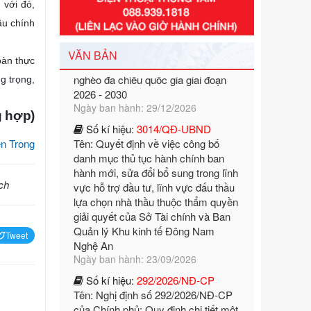
với đó,
Tên: Nghị định số 351/2025/NĐ-CP
ầu chính
của Chính phủ: Quy định chuẩn
nghèo đa chiều quốc gia giai đoạn
2026 - 2030
VĂN BẢN
oàn thực
Ngày ban hành: 29/12/2026
g trọng,
Số kí hiệu:
3014/QĐ-UBND
Tên: Quyết định về việc công bố
 hợp)
danh mục thủ tục hành chính ban
hành mới, sửa đổi bổ sung trong lĩnh
n Trong
vực hỗ trợ đầu tư, lĩnh vực đấu thầu
lựa chọn nhà thầu thuộc thẩm quyền
giải quyết của Sở Tài chính và Ban
ịch
Quản lý Khu kinh tế Đông Nam
Nghệ An
Ngày ban hành: 23/09/2026
Tweet
Số kí hiệu:
292/2026/NĐ-CP
Tên: Nghị định số 292/2026/NĐ-CP
của Chính phủ: Quy định chi tiết một
số điều và biện pháp để tổ chức,
hướng dẫn thi hành Luật Quản lý