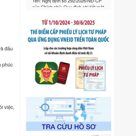
hướng dẫn thi hành Luật Quản lý
ngoại thương
Ngày ban hành: 21/07/2026
Số kí hiệu:
292/2026/NĐ-CP
Tên: Nghị định số 292/2026/NĐ-CP
của Chính phủ: Quy định chi tiết một
số điều và biện pháp để tổ chức,
và đấu
hướng dẫn thi hành Luật Quản lý
ngoại thương
Ngày ban hành: 21/07/2026
h phúc
Số kí hiệu:
105/2026/TT-BTC
Tên: Thông tư số 105/2026/TT-BTC
của Bộ Tài chính: Bãi bỏ Thông tư số
87/2019/TT- BТC ngày 19 tháng 12
năm 2019 của Bộ trưởng Bộ Tài
chính hướng dẫn thực hiện xử phạt
i việc,
vi phạm hành chính trong lĩnh vực
kho bạc nhà nước
Ngày ban hành: 21/07/2026
Số kí hiệu:
291/2026/NĐ-CP