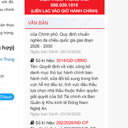
với đó,
Số kí hiệu:
351/2025/NĐ-CP
ầu chính
Tên: Nghị định số 351/2025/NĐ-CP
của Chính phủ: Quy định chuẩn
VĂN BẢN
nghèo đa chiều quốc gia giai đoạn
oàn thực
2026 - 2030
g trọng,
Ngày ban hành: 29/12/2026
Số kí hiệu:
3014/QĐ-UBND
 hợp)
Tên: Quyết định về việc công bố
danh mục thủ tục hành chính ban
n Trong
hành mới, sửa đổi bổ sung trong lĩnh
vực hỗ trợ đầu tư, lĩnh vực đấu thầu
lựa chọn nhà thầu thuộc thẩm quyền
ịch
giải quyết của Sở Tài chính và Ban
Quản lý Khu kinh tế Đông Nam
Nghệ An
Tweet
Ngày ban hành: 23/09/2026
Số kí hiệu:
292/2026/NĐ-CP
Tên: Nghị định số 292/2026/NĐ-CP
của Chính phủ: Quy định chi tiết một
số điều và biện pháp để tổ chức,