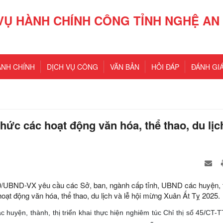
VỤ HÀNH CHÍNH CÔNG TỈNH NGHỆ AN
ÀNH CHÍNH
DỊCH VỤ CÔNG
VĂN BẢN
HỎI ĐÁP
ĐÁNH GIÁ
hức các hoạt động văn hóa, thể thao, du lịc
0/UBND-VX yêu cầu các Sở, ban, ngành cấp tỉnh, UBND các huyện, 
hoạt động văn hóa, thể thao, du lịch và lễ hội mừng Xuân Ất Tỵ 2025.
 huyện, thành, thị triển khai thực hiện nghiêm túc Chỉ thị số 45/CT-