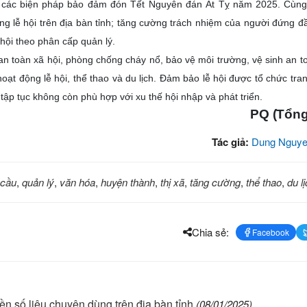
 các biện pháp bảo đảm đón Tết Nguyên đán Ất Tỵ năm 2025. Cùng 
ng lễ hội trên địa bàn tỉnh; tăng cường trách nhiệm của người đứng đ
hội theo phân cấp quản lý.
an toàn xã hội, phòng chống cháy nổ, bảo vệ môi trường, vệ sinh an t
ạt động lễ hội, thể thao và du lịch. Đảm bảo lễ hội được tổ chức tran
 tập tục không còn phù hợp với xu thế hội nhập và phát triển.
PQ (Tổng
Tác giả:
Dung Nguye
 cầu
,
quản lý
,
văn hóa
,
huyện thành
,
thị xã
,
tăng cường
,
thể thao
,
du l
Chia sẻ:
Facebook
n số liệu chuyên dùng trên địa bàn tỉnh
(08/01/2025)