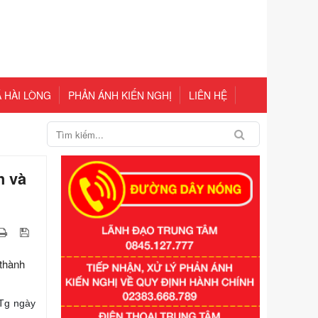
 HÀI LÒNG
PHẢN ÁNH KIẾN NGHỊ
LIÊN HỆ
h và
thành
TTg ngày