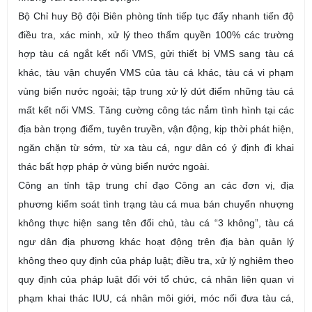
Bộ Chỉ huy Bộ đội Biên phòng tỉnh t
iếp tục đẩy nhanh tiến độ
điều tra, xác minh, xử lý theo thẩm quyền 100% các trường
hợp tàu cá ngắt kết nối VMS, gửi thiết bị VMS sang tàu cá
khác, tàu vận chuyển VMS của tàu cá khác, tàu cá vi phạm
vùng biển nước ngoài
; tập trung xử lý dứt điểm những tàu cá
mất kết nối VMS.
Tăng cường công tác nắm tình hình tại các
địa bàn trọng điểm, tuyên truyền, vận động, kịp thời phát hiện,
ngăn chặn từ sớm, từ xa tàu cá, ngư dân có ý định đi khai
thác bất hợp pháp ở vùng biển nước ngoài.
Công an tỉnh tập trung chỉ đạo Công an các đơn vị, địa
phương kiểm soát tình trạng tàu cá mua bán chuyển nhượng
không thực hiện sang tên đổi chủ, tàu cá “3 không”, tàu cá
ngư dân địa phương khác hoạt động trên địa bàn quản lý
không theo quy định của pháp luật; điều tra, xử lý nghiêm theo
quy định của pháp luật đối với tổ chức, cá nhân liên quan vi
phạm khai thác IUU, cá nhân môi giới, móc nối đưa tàu cá,