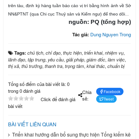
trên tàu, định kỳ hàng tuần báo cáo vị trí bằng hình ảnh về Sở
NN&PTNT (qua Chi cục Thuỷ sản và Kiểm ngư) để theo dõi...
nguồn: PQ (tổng hợp)
Tác giả:
Dung Nguyen Trong
Tags:
chủ tịch
,
chỉ đạo
,
thực hiện
,
triển khai
,
nhiệm vụ
,
lãnh đạo
,
tập trung
,
yêu cầu
,
giải pháp
,
giám đốc
,
làm việc
,
thị xã
,
thủ trưởng
,
thanh tra
,
trọng tâm
,
khai thác
,
chuẩn bị
Tổng số điểm của bài viết là: 0
trong 0 đánh giá
Chia
Facebook
sẻ:
Click để đánh giá
Tweet
bài viết
BÀI VIẾT LIÊN QUAN
Triển khai hướng dẫn bổ sung thực hiện Tổng kiểm kê