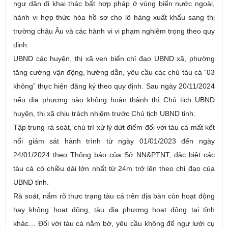
ngư dân đi khai thác bất hợp pháp ở vùng biển nước ngoài,
hành vi hợp thức hóa hồ sơ cho lô hàng xuất khẩu sang thị
trường châu Âu và các hành vi vi phạm nghiêm trọng theo quy
định.
UBND
các huyện, thị xã ven biển chỉ đạo UBND xã, phường
tăng cường vận động, hướng dẫn, yêu cầu các chủ tàu cá “03
không” thực hiện đăng ký theo quy định. Sau ngày 20/11/2024
nếu địa phương nào không hoàn thành thì Chủ tịch UBND
huyện, thị xã chịu trách nhiệm trước Chủ tịch UBND tỉnh.
Tập trung rà soát, chủ trì xử lý dứt điểm đối với tàu cá mất kết
nối giám sát hành trình từ ngày 01/01/2023 đến ngày
24/01/2024 theo Thông báo của Sở NN&PTNT, đặc biệt các
tàu cá có chiều dài lớn nhất từ 24m trở lên
theo chỉ đạo
của
UBND tỉnh
.
Rà soát, nắm rõ thực trạng tàu cá trên địa bàn còn hoạt động
hay không hoạt động, tàu địa phương hoạt động tại tỉnh
khác… Đối với tàu cá nằm bờ, yêu cầu không để ngư lưới cụ