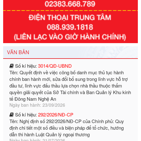
Số kí hiệu:
351/2025/NĐ-CP
Tên: Nghị định số 351/2025/NĐ-CP của Chính phủ: Quy
định chuẩn nghèo đa chiều quốc gia giai đoạn 2026 - 2030
Ngày ban hành: 29/12/2026
Số kí hiệu:
3014/QĐ-UBND
VĂN BẢN
Tên: Quyết định về việc công bố danh mục thủ tục hành
chính ban hành mới, sửa đổi bổ sung trong lĩnh vực hỗ trợ
đầu tư, lĩnh vực đấu thầu lựa chọn nhà thầu thuộc thẩm
quyền giải quyết của Sở Tài chính và Ban Quản lý Khu kinh
tế Đông Nam Nghệ An
Ngày ban hành: 23/09/2026
Số kí hiệu:
292/2026/NĐ-CP
Tên: Nghị định số 292/2026/NĐ-CP của Chính phủ: Quy
định chi tiết một số điều và biện pháp để tổ chức, hướng
dẫn thi hành Luật Quản lý ngoại thương
Ngày ban hành: 21/07/2026
Số kí hiệu:
292/2026/NĐ-CP
Tên: Nghị định số 292/2026/NĐ-CP của Chính phủ: Quy