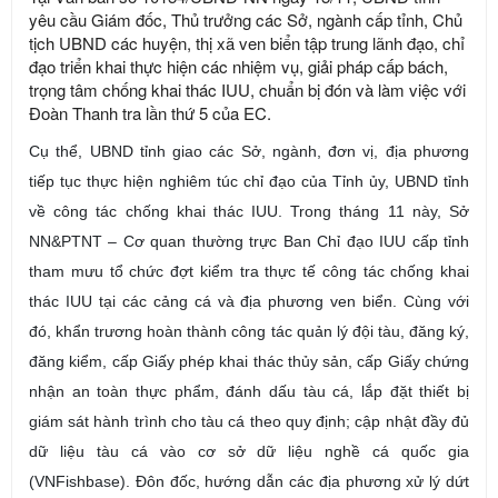
yêu cầu Giám đốc, Thủ trưởng các Sở, ngành cấp tỉnh, Chủ
tịch UBND các huyện, thị xã ven biển tập trung lãnh đạo, chỉ
đạo triển khai thực hiện các nhiệm vụ, giải pháp cấp bách,
trọng tâm chống khai thác IUU, chuẩn bị đón và làm việc với
Đoàn Thanh tra lần thứ 5 của EC.
Cụ thể, UBND tỉnh giao các Sở, ngành, đơn vị, địa phương
tiếp tục thực hiện nghiêm túc chỉ đạo của Tỉnh ủy, UBND tỉnh
về công tác
chống
khai thác IUU
. Trong tháng 11 này, Sở
NN&PTNT – Cơ quan thường trực Ban Chỉ đạo IUU cấp tỉnh
tham mưu
tổ chức đợt kiểm tra
thực tế công tác chống khai
thác IUU
tại các cảng cá và địa phương ven biển. Cùng với
đó, khẩn
trương hoàn thành công tác quản lý đội tàu, đăng ký,
đăng kiểm, cấp Giấy phép khai thác thủy sản, cấp Giấy chứng
nhận an toàn thực phẩm, đánh dấu tàu cá, lắp đặt thiết bị
giám sát hành trình cho tàu cá theo quy định; cập nhật đầy đủ
dữ liệu tàu cá vào cơ sở dữ liệu nghề cá quốc gia
(VNFishbase). Đôn đốc, hướng dẫn các địa phương xử lý dứt