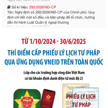
định chi tiết một số điều và biện pháp để tổ chức, hướng
dẫn thi hành Luật Quản lý ngoại thương
Ngày ban hành: 21/07/2026
Số kí hiệu:
105/2026/TT-BTC
Tên: Thông tư số 105/2026/TT-BTC của Bộ Tài chính: Bãi
bỏ Thông tư số 87/2019/TT- BТC ngày 19 tháng 12 năm
2019 của Bộ trưởng Bộ Tài chính hướng dẫn thực hiện xử
phạt vi phạm hành chính trong lĩnh vực kho bạc nhà nước
Ngày ban hành: 21/07/2026
Số kí hiệu:
291/2026/NĐ-CP
Tên: Nghị định số 291/2026/NĐ-CP của Chính phủ: Sửa
đổi, bổ sung một số điều của Nghị định số 125/2020/NĐ-СР
ngày 19 tháng 10 năm 2020 của Chính phủ quy định xử
phạt vi phạm hành chính về thuế, hóa đơn được sửa đổi, bổ
sung bởi Nghị định số 102/2021/NĐ-CP
Ngày ban hành: 20/07/2026
Số kí hiệu:
2303/QĐ-UBND
Tên: Quyết định công bố Danh mục thủ tục hành chính mới
ban hành, được sửa đổi, bổ sung, bị bãi bỏ và phê duyệt
Quy trình nội bộ, quy trình điện tử giải quyết thủ tục hành