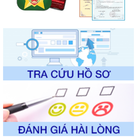
chính trong một số lĩnh vực thuộc phạm vi chức năng quản
lý của Sở Văn hóa, Thể tha
Ngày ban hành: 01/06/2026
Số kí hiệu:
2304/QĐ-UBND
Tên: Quyết định công bố Danh mục thủ tục hành chính
được sửa đổi, bổ sung và phê duyệt Quy trình nội bộ, quy
trình điện tử giải quyết thủ tục hành chính trong lĩnh vực Du
lịch thuộc phạm vi chức năng quản lý của Sở Văn hóa, Thể
thao và Du lịch
Ngày ban hành: 01/06/2026
Số kí hiệu:
2310/QĐ-UBND
Tên: Về việc công bố Danh mục thủ tục hành chính sửa
đổi, bổ sung và phê duyệt Quy trình nội bộ, quy trình điện tử
trong giải quyết thủtục hành chính lĩnh vực biến đổi khí hậu
thuộc phạm vi giải quyết của Sở Nông nghiệp và Môi
trường
Ngày ban hành: 01/06/2026
Số kí hiệu:
2300/QĐ-UBND
Tên: V/v công bố danh mục thủ tục hành chính được sửa
đổi, bổ sung và phê duyệt quy trình nội bộ, quy trình điện tử