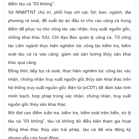
điểm tàu cá “03 không”
.
Sở NN&PTNT c
hủ trì, phối hợp với các
S
ở, ban, ngành, địa
phương rà soát, đề xuất dự án đầu tư cho các cảng cá trọng
điểm để phục vụ cho công tác xác nhận, truy xuất nguồn gốc,
chống khai thác IUU.
C
hỉ đạo Ban quản lý cảng cá, Tổ công
tác Liên ngành
thực hiện nghiêm túc công tác kiểm tra, kiểm
soát tàu cá ra vào cảng; giám sát sản lượng thủy sản khai
thác qua cảng.
Đồng thời, t
iếp tục rà soát, thực hiện nghiêm túc công tác xác
nhận, chứng nhận truy xuất nguồn gốc thủy sản khai thác trên
hệ thống truy xuất nguồn gốc điện tử (eCDT) để đảm bảo tính
minh bạch, hợp pháp trong xác nhận, chứng nhận, truy xuất
nguồn gốc thủy sản khai thác.
Mở đợt cao điểm tuần tra, kiểm tra, kiểm soát trên biển, xử lý
tàu cá “03 không”, tàu cá không đủ điều kiện tham gia hoạt
động khai thác thủy sản trái phép, tàu cá đã xóa đăng ký
nhưng vẫn còn hoạt động...