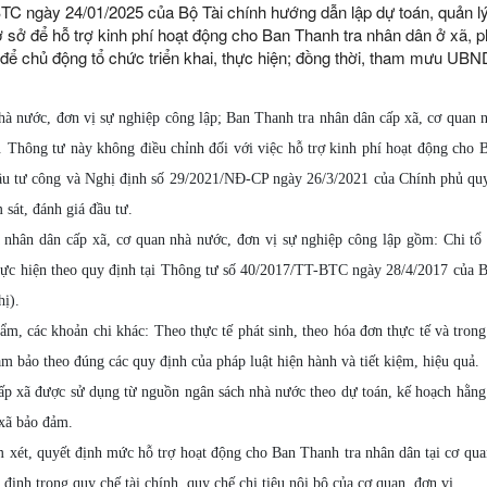
TC ngày 24/01/2025 của Bộ Tài chính hướng dẫn lập dự toán, quản lý
ơ sở để hỗ trợ kinh phí hoạt động cho Ban Thanh tra nhân dân ở xã, 
 để chủ động tổ chức triển khai, thực hiện; đồng thời, tham mưu UBN
à nước, đơn vị sự nghiệp công lập; Ban Thanh tra nhân dân cấp xã, cơ quan 
n. Thông tư này không điều chỉnh đối với việc hỗ trợ kinh phí hoạt động cho
 Đầu tư công và Nghị định số 29/2021/NĐ-CP ngày 26/3/2021 của Chính phủ qu
 sát, đánh giá đầu tư.
nhân dân cấp xã, cơ quan nhà nước, đơn vị sự nghiệp công lập gồm: Chi tổ
thực hiện theo quy định tại Thông tư số 40/2017/TT-BTC ngày 28/4/2017 của 
hị).
, các khoản chi khác: Theo thực tế phát sinh, theo hóa đơn thực tế và tron
m bảo theo đúng các quy định của pháp luật hiện hành và tiết kiệm, hiệu quả.
cấp xã được sử dụng từ nguồn ngân sách nhà nước theo dự toán, kế hoạch hằn
 xã bảo đảm.
 xét, quyết định mức hỗ trợ hoạt động cho Ban Thanh tra nhân dân tại cơ qua
định trong quy chế tài chính, quy chế chi tiêu nội bộ của cơ quan, đơn vị.