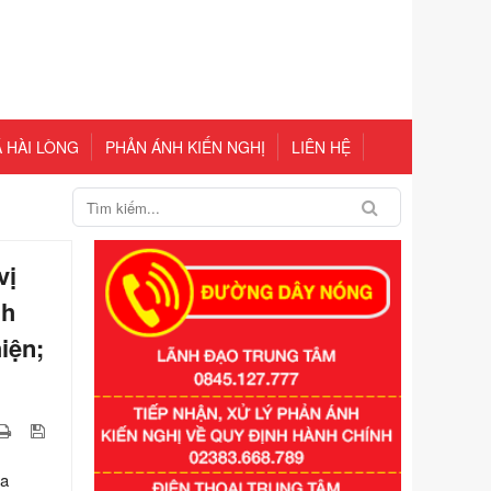
 HÀI LÒNG
PHẢN ÁNH KIẾN NGHỊ
LIÊN HỆ
vị
nh
iện;
ịa