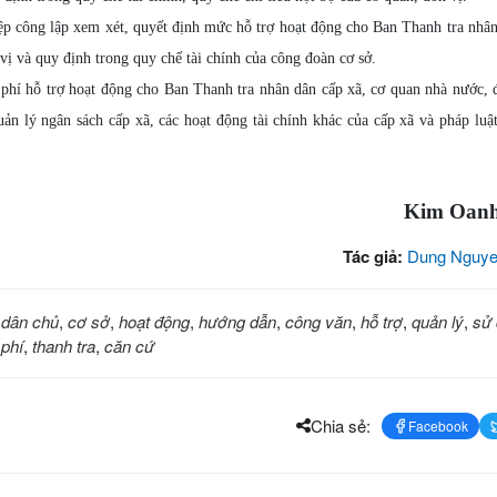
p công lập xem xét, quyết định mức hỗ trợ hoạt động cho Ban Thanh tra nhâ
vị và quy định trong quy chế tài chính của công đoàn cơ sở.
h phí hỗ trợ hoạt động cho Ban Thanh tra nhân dân cấp xã, cơ quan nhà nước, 
ản lý ngân sách cấp xã, các hoạt động tài chính khác của cấp xã và pháp luậ
Kim Oanh
Tác giả:
Dung Nguye
,
dân chủ
,
cơ sở
,
hoạt động
,
hướng dẫn
,
công văn
,
hỗ trợ
,
quản lý
,
sử
 phí
,
thanh tra
,
căn cứ
Chia sẻ:
Facebook