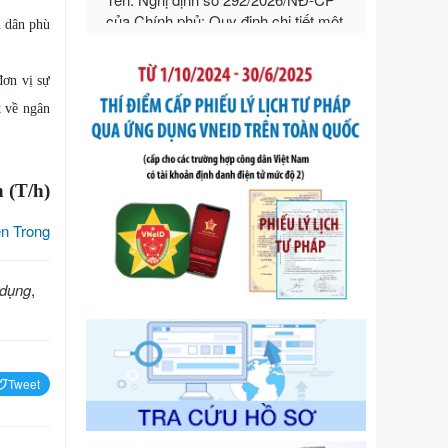
hướng dẫn thi hành Luật Quản lý
ngoại thương
n dân phù
Ngày ban hành: 21/07/2026
Số kí hiệu:
292/2026/NĐ-CP
đơn vị sự
Tên: Nghị định số 292/2026/NĐ-CP
t về ngân
của Chính phủ: Quy định chi tiết một
số điều và biện pháp để tổ chức,
hướng dẫn thi hành Luật Quản lý
ngoại thương
 (T/h)
Ngày ban hành: 21/07/2026
Số kí hiệu:
105/2026/TT-BTC
n Trong
Tên: Thông tư số 105/2026/TT-BTC
của Bộ Tài chính: Bãi bỏ Thông tư số
 dụng
,
87/2019/TT- BТC ngày 19 tháng 12
năm 2019 của Bộ trưởng Bộ Tài
chính hướng dẫn thực hiện xử phạt
vi phạm hành chính trong lĩnh vực
kho bạc nhà nước
Tweet
Ngày ban hành: 21/07/2026
Số kí hiệu:
291/2026/NĐ-CP