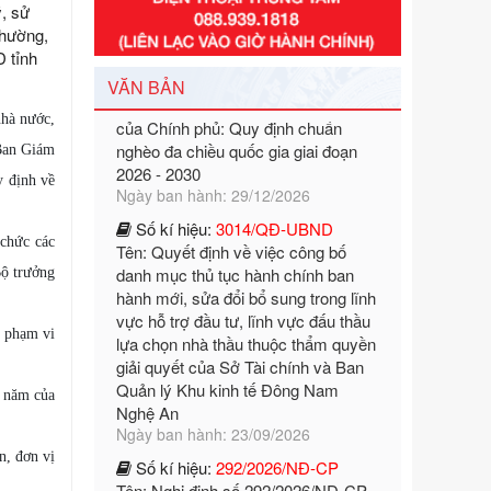
, sử
Số kí hiệu:
351/2025/NĐ-CP
phường,
Tên: Nghị định số 351/2025/NĐ-CP
D tỉnh
của Chính phủ: Quy định chuẩn
VĂN BẢN
nghèo đa chiều quốc gia giai đoạn
2026 - 2030
nhà nước,
Ngày ban hành: 29/12/2026
 Ban Giám
Số kí hiệu:
3014/QĐ-UBND
y định về
Tên: Quyết định về việc công bố
danh mục thủ tục hành chính ban
hành mới, sửa đổi bổ sung trong lĩnh
 chức các
vực hỗ trợ đầu tư, lĩnh vực đấu thầu
Bộ trưởng
lựa chọn nhà thầu thuộc thẩm quyền
giải quyết của Sở Tài chính và Ban
Quản lý Khu kinh tế Đông Nam
g phạm vi
Nghệ An
Ngày ban hành: 23/09/2026
g năm của
Số kí hiệu:
292/2026/NĐ-CP
Tên: Nghị định số 292/2026/NĐ-CP
của Chính phủ: Quy định chi tiết một
n, đơn vị
số điều và biện pháp để tổ chức,