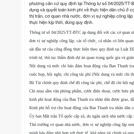
phương căn cứ quy định tại Thông tư số 04/2025/TT-B
dụng và quyết toán kinh phí về thực hiện dân chủ ở c
thị trấn, cơ quan nhà nước, đơn vị sự nghiệp công lập
thực hiện kịp thời, đúng quy định.
Thông tư số 04/2025/TT-BTC áp dụng đối với các cơ quan nh
đơn vị sự nghiệp công lập; các tổ chức, cá nhân có liên qua
sát đầu tư của cộng đồng thực hiện theo quy định tại Luật
trình tự, thủ tục thẩm định dự án quan trọng quốc gia và giám
Nội dung và mức chi bảo đảm hoạt động của Ban Thanh tra 
cuộc họp, hội nghị; chi công tác phí (Nội dung và mức chi 
Bộ Tài chính quy định chế độ công tác phí, chế độ chi hội ng
Chi mua sắm văn phòng phẩm, cước điện thoại, cước bưu phẩm
kinh phí hoạt động của Ban Thanh tra nhân dân được giao, đả
Kinh phí hỗ trợ cho hoạt động của Ban Thanh tra nhân dân 
Ủy ban Mặt trận Tổ quốc cấp xã, do ngân sách nhà nước cấp
Thủ trưởng cơ quan nhà nước, đơn vị sự nghiệp công lập xem
mình bảo đảm phù hợp với thực tế, khả năng tài chính và quy 