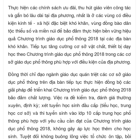
Thực hiện các chính sách ưu đãi, thu hút giáo viên công tác
và gắn bó lâu dài tại địa phương, nhất là ở các vùng có điều
kiện kinh tế - xã hội đặc biệt khó khăn, vùng đồng bào dân
tộc thiểu số và miền núi để bảo đảm thực hiện bền vững hiệu
quả Chương trình giáo dục phổ thông 2018 tại các địa bàn
khó khăn. Tiếp tục tăng cường cơ sở vật chất, thiết bị dạy
học theo Chương trình giáo dục phổ thông 2018 trong các cơ
sở giáo dục phổ thông phù hợp với điều kiện của địa phương.
Đồng thời chỉ đạo ngành giáo dục quán triệt các cơ sở giáo
dục phổ thông trên địa bàn tiếp tục thực hiện đồng bộ các
giải pháp để triển khai Chương trình giáo dục phổ thông 2018
bảo đảm chất lượng. Việc ra đề kiểm tra, đánh giá thường
xuyên, định kỳ; xét tuyển học sinh đầu cấp (tiểu học, trung
học cơ sở) và thi tuyển sinh vào lớp 10 cấp trung học phổ
thông phù hợp với yêu cầu cần đạt của Chương trình giáo
dục phổ thông 2018, không gây áp lực học thêm cho học
sinh. Tuyệt đối không buông lỏng việc tổ chức ôn tập, bồi