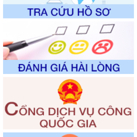
trường
Ngày ban hành: 01/06/2026
Số kí hiệu:
2300/QĐ-UBND
Tên: V/v công bố danh mục thủ tục hành chính được sửa
đổi, bổ sung và phê duyệt quy trình nội bộ, quy trình điện tử
giải quyết thủ tục hành chính trong lĩnh vực Luật sư thuộc
phạm vi chức năng quản lý của Sở Tư pháp
Ngày ban hành: 01/06/2026
Số kí hiệu:
351/2025/NĐ-CP
Tên: Nghị định số 351/2025/NĐ-CP của Chính phủ: Quy
định chuẩn nghèo đa chiều quốc gia giai đoạn 2026 - 2030
Ngày ban hành: 29/12/2026
Số kí hiệu:
3014/QĐ-UBND
Tên: Quyết định về việc công bố danh mục thủ tục hành
chính ban hành mới, sửa đổi bổ sung trong lĩnh vực hỗ trợ
đầu tư, lĩnh vực đấu thầu lựa chọn nhà thầu thuộc thẩm
quyền giải quyết của Sở Tài chính và Ban Quản lý Khu kinh
tế Đông Nam Nghệ An
Ngày ban hành: 23/09/2026