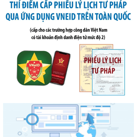
Ngày ban hành: 20/07/2026
Số kí hiệu:
2303/QĐ-UBND
Tên: Quyết định công bố Danh mục thủ tục hành chính mới
ban hành, được sửa đổi, bổ sung, bị bãi bỏ và phê duyệt
Quy trình nội bộ, quy trình điện tử giải quyết thủ tục hành
chính trong một số lĩnh vực thuộc phạm vi chức năng quản
lý của Sở Văn hóa, Thể tha
Ngày ban hành: 01/06/2026
Số kí hiệu:
2304/QĐ-UBND
Tên: Quyết định công bố Danh mục thủ tục hành chính
được sửa đổi, bổ sung và phê duyệt Quy trình nội bộ, quy
trình điện tử giải quyết thủ tục hành chính trong lĩnh vực Du
lịch thuộc phạm vi chức năng quản lý của Sở Văn hóa, Thể
thao và Du lịch
Ngày ban hành: 01/06/2026
Số kí hiệu:
2310/QĐ-UBND
Tên: Về việc công bố Danh mục thủ tục hành chính sửa
đổi, bổ sung và phê duyệt Quy trình nội bộ, quy trình điện tử
trong giải quyết thủtục hành chính lĩnh vực biến đổi khí hậu
thuộc phạm vi giải quyết của Sở Nông nghiệp và Môi