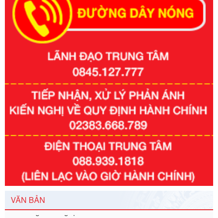
Số kí hiệu:
351/2025/NĐ-CP
Tên: Nghị định số 351/2025/NĐ-CP của Chính phủ: Quy
định chuẩn nghèo đa chiều quốc gia giai đoạn 2026 - 2030
Ngày ban hành: 29/12/2026
Số kí hiệu:
3014/QĐ-UBND
Tên: Quyết định về việc công bố danh mục thủ tục hành
chính ban hành mới, sửa đổi bổ sung trong lĩnh vực hỗ trợ
đầu tư, lĩnh vực đấu thầu lựa chọn nhà thầu thuộc thẩm
quyền giải quyết của Sở Tài chính và Ban Quản lý Khu kinh
tế Đông Nam Nghệ An
Ngày ban hành: 23/09/2026
VĂN BẢN
Số kí hiệu:
292/2026/NĐ-CP