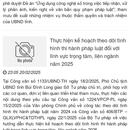
phê duyệt Đề án “Ứng dụng công nghệ số trong việc tiếp nhận, xử
lý phản ánh, kiến nghị về văn bản quy phạm pháp luật”; tham
mưu đề xuất những nhiệm vụ thuộc thẩm quyền và trách nhiệm
của UBND tỉnh.
Thực hiện kế hoạch theo dõi tình
hình thi hành pháp luật đối với
lĩnh vực trọng tâm, liên ngành
năm 2025
23:05 20/02/2025
Tại Công văn số 1133/UBND-TH ngày 18/2/2025, Phó Chủ tịch
UBND tỉnh Bùi Đình Long giao Sở Tư pháp chủ trì, phối hợp với
các cơ quan, đơn vị liên quan triển khai tham mưu, thực hiện các
nội dung theo yêu cầu tại Công văn số 1224/VPCP-PL ngày
15/2/2025 của Văn phòng Chính phủ về công tác theo dõi tình
hình thi hành pháp luật năm 2024 và Công văn số 406/BTP –
QLXLVPHC&TDTHPL ngày 22/1/2025 của Bộ Tư pháp về việc
hướng dẫn thực hiện kế hoạch theo dõi tình hình thi hành pháp
luật trong lĩnh vực trọng tâm, liên ngành năm 2025.