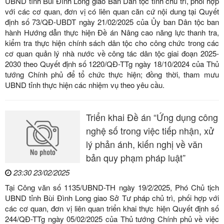
UBND tỉnh Bùi Đình Long giao Ban Dân tộc tỉnh chủ trì, phối hợp
với các cơ quan, đơn vị có liên quan căn cứ nội dung tại Quyết
định số 73/QĐ-UBDT ngày 21/02/2025 của Ủy ban Dân tộc ban
hành Hướng dẫn thực hiện Đề án Nâng cao năng lực thanh tra,
kiểm tra thực hiện chính sách dân tộc cho công chức trong các
cơ quan quản lý nhà nước về công tác dân tộc giai đoạn 2025-
2030 theo Quyết định số 1220/QĐ-TTg ngày 18/10/2024 của Thủ
tướng Chính phủ để tổ chức thực hiện; đồng thời, tham mưu
UBND tỉnh thực hiện các nhiệm vụ theo yêu cầu.
Triển khai Đề án “Ứng dụng công
nghệ số trong việc tiếp nhận, xử
lý phản ánh, kiến nghị về văn
bản quy phạm pháp luật”
23:30 23/02/2025
Tại Công văn số 1135/UBND-TH ngày 19/2/2025, Phó Chủ tịch
UBND tỉnh Bùi Đình Long giao Sở Tư pháp chủ trì, phối hợp với
các cơ quan, đơn vị liên quan triển khai thực hiện Quyết định số
244/QĐ-TTg ngày 05/02/2025 của Thủ tướng Chính phủ về việc