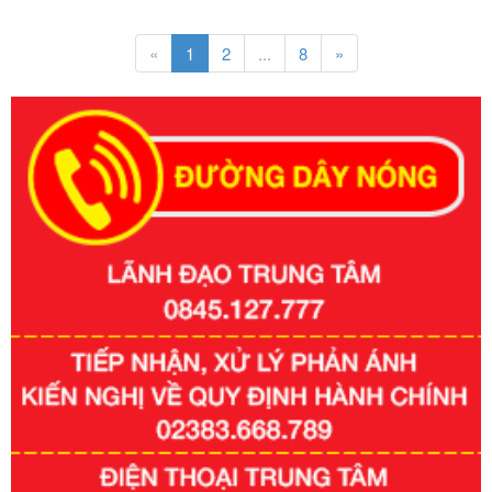
«
1
2
...
8
»
Số kí hiệu:
351/2025/NĐ-CP
Tên: Nghị định số 351/2025/NĐ-CP của Chính phủ: Quy
định chuẩn nghèo đa chiều quốc gia giai đoạn 2026 - 2030
Ngày ban hành: 29/12/2026
Số kí hiệu:
3014/QĐ-UBND