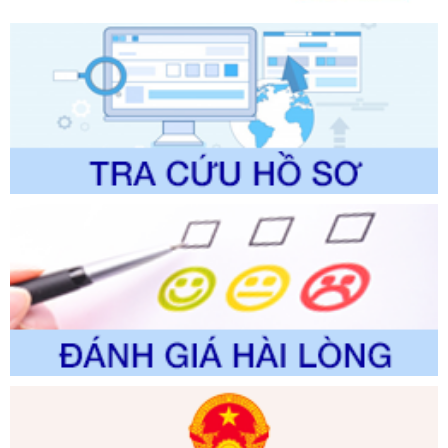
lịch thuộc phạm vi chức năng quản lý của Sở Văn hóa, Thể
thao và Du lịch
Ngày ban hành: 01/06/2026
Số kí hiệu:
2310/QĐ-UBND
Tên: Về việc công bố Danh mục thủ tục hành chính sửa
đổi, bổ sung và phê duyệt Quy trình nội bộ, quy trình điện tử
trong giải quyết thủtục hành chính lĩnh vực biến đổi khí hậu
thuộc phạm vi giải quyết của Sở Nông nghiệp và Môi
trường
Ngày ban hành: 01/06/2026
Số kí hiệu:
2300/QĐ-UBND
Tên: V/v công bố danh mục thủ tục hành chính được sửa
đổi, bổ sung và phê duyệt quy trình nội bộ, quy trình điện tử
giải quyết thủ tục hành chính trong lĩnh vực Luật sư thuộc
phạm vi chức năng quản lý của Sở Tư pháp
Ngày ban hành: 01/06/2026
Số kí hiệu:
351/2025/NĐ-CP
Tên: Nghị định số 351/2025/NĐ-CP của Chính phủ: Quy
định chuẩn nghèo đa chiều quốc gia giai đoạn 2026 - 2030
Ngày ban hành: 29/12/2026