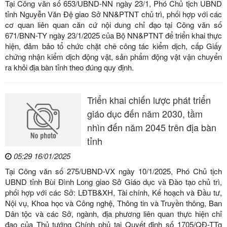
Tại Công văn số 653/UBND-NN ngày 23/1, Phó Chủ tịch UBND
tỉnh Nguyễn Văn Đệ giao Sở NN&PTNT chủ trì, phối hợp với các
cơ quan liên quan căn cứ nội dung chỉ đạo tại Công văn số
671/BNN-TY ngày 23/1/2025 của Bộ NN&PTNT để triển khai thực
hiện, đảm bảo tổ chức chặt chẽ công tác kiểm dịch, cấp Giấy
chứng nhận kiểm dịch động vật, sản phẩm động vật vận chuyển
ra khỏi địa bàn tỉnh theo đúng quy định.
Triển khai chiến lược phát triển
giáo dục đến năm 2030, tầm
nhìn đến năm 2045 trên địa bàn
tỉnh
05:29 16/01/2025
Tại Công văn số 275/UBND-VX ngày 10/1/2025, Phó Chủ tịch
UBND tỉnh Bùi Đình Long giao Sở Giáo dục và Đào tạo chủ trì,
phối hợp với các Sở: LĐTB&XH, Tài chính, Kế hoạch và Đầu tư,
Nội vụ, Khoa học và Công nghệ, Thông tin và Truyền thông, Ban
Dân tộc và các Sở, ngành, địa phương liên quan thực hiện chỉ
đạo của Thủ tướng Chính phủ tại Quyết định số 1705/QĐ-TTg