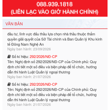
Tên: Quyết định về việc công bố danh mục thủ tục hành
chính ban hành mới, sửa đổi bổ sung trong lĩnh vực hỗ trợ
đầu tư, lĩnh vực đấu thầu lựa chọn nhà thầu thuộc thẩm
quyền giải quyết của Sở Tài chính và Ban Quản lý Khu kinh
VĂN BẢN
tế Đông Nam Nghệ An
Ngày ban hành: 23/09/2026
Số kí hiệu:
292/2026/NĐ-CP
Tên: Nghị định số 292/2026/NĐ-CP của Chính phủ: Quy
định chi tiết một số điều và biện pháp để tổ chức, hướng
dẫn thi hành Luật Quản lý ngoại thương
Ngày ban hành: 21/07/2026
Số kí hiệu:
292/2026/NĐ-CP
Tên: Nghị định số 292/2026/NĐ-CP của Chính phủ: Quy
định chi tiết một số điều và biện pháp để tổ chức, hướng
dẫn thi hành Luật Quản lý ngoại thương
Ngày ban hành: 21/07/2026
Số kí hiệu:
105/2026/TT-BTC
Tên: Thông tư số 105/2026/TT-BTC của Bộ Tài chính: Bãi
bỏ Thông tư số 87/2019/TT- BТC ngày 19 tháng 12 năm
2019 của Bộ trưởng Bộ Tài chính hướng dẫn thực hiện xử