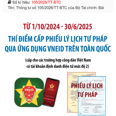
phạt vi phạm hành chính trong lĩnh vực kho bạc nhà nước
Ngày ban hành: 21/07/2026
Số kí hiệu:
291/2026/NĐ-CP
Tên: Nghị định số 291/2026/NĐ-CP của Chính phủ: Sửa
đổi, bổ sung một số điều của Nghị định số 125/2020/NĐ-СР
ngày 19 tháng 10 năm 2020 của Chính phủ quy định xử
phạt vi phạm hành chính về thuế, hóa đơn được sửa đổi, bổ
sung bởi Nghị định số 102/2021/NĐ-CP
Ngày ban hành: 20/07/2026
Số kí hiệu:
2303/QĐ-UBND
Tên: Quyết định công bố Danh mục thủ tục hành chính mới
ban hành, được sửa đổi, bổ sung, bị bãi bỏ và phê duyệt
Quy trình nội bộ, quy trình điện tử giải quyết thủ tục hành
chính trong một số lĩnh vực thuộc phạm vi chức năng quản
lý của Sở Văn hóa, Thể tha
Ngày ban hành: 01/06/2026
Số kí hiệu:
2304/QĐ-UBND
Tên: Quyết định công bố Danh mục thủ tục hành chính
được sửa đổi, bổ sung và phê duyệt Quy trình nội bộ, quy
trình điện tử giải quyết thủ tục hành chính trong lĩnh vực Du