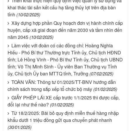
Triển khai thực hiện quy định việc quản lý sử dụng và
khai thác tài sản kết cấu hạ tầng thủy lợi trên địa bàn
tỉnh
(10/02/2025)
Xây dựng hợp phần Quy hoạch đơn vị hành chính cấp
huyện, cấp xã giai đoạn đến năm 2030 và tầm nhìn đến
năm 2045
(10/02/2025)
Làm việc với đoàn có các đồng chí: Hoàng Nghĩa
Hiếu - Phó Bí thư Thường trực Tỉnh ủy, Chủ tịch HĐND
tỉnh; Lê Hồng Vinh - Phó Bí thư Tỉnh ủy, Chủ tịch UBND
tỉnh; Võ Thị Minh Sinh - Ủy viên Ban Thường vụ Tỉnh
ủy, Chủ tịch Ủy ban MTTQ tỉnh, Trưởng
(07/02/2025)
TOÀN VĂN: Thông tư 01/2025/TT-BNV hướng dẫn
chính sách trong sắp xếp tổ chức bộ máy
(01/02/2025)
GIẤY PHÉP LÁI XE cấp trước 1/1/2025 thì được cấp,
đổi lại như thế nào?
(01/02/2025)
Từ 18/2/2025: Bãi bỏ quy định miễn thuế hàng nhập
khẩu dưới 1 triệu đồng gửi qua chuyển phát nhanh
(30/01/2025)