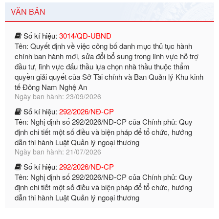
Số kí hiệu:
3014/QĐ-UBND
VĂN BẢN
Tên: Quyết định về việc công bố danh mục thủ tục hành
chính ban hành mới, sửa đổi bổ sung trong lĩnh vực hỗ trợ
đầu tư, lĩnh vực đấu thầu lựa chọn nhà thầu thuộc thẩm
quyền giải quyết của Sở Tài chính và Ban Quản lý Khu kinh
tế Đông Nam Nghệ An
Ngày ban hành: 23/09/2026
Số kí hiệu:
292/2026/NĐ-CP
Tên: Nghị định số 292/2026/NĐ-CP của Chính phủ: Quy
định chi tiết một số điều và biện pháp để tổ chức, hướng
dẫn thi hành Luật Quản lý ngoại thương
Ngày ban hành: 21/07/2026
Số kí hiệu:
292/2026/NĐ-CP
Tên: Nghị định số 292/2026/NĐ-CP của Chính phủ: Quy
định chi tiết một số điều và biện pháp để tổ chức, hướng
dẫn thi hành Luật Quản lý ngoại thương
Ngày ban hành: 21/07/2026
Số kí hiệu:
105/2026/TT-BTC
Tên: Thông tư số 105/2026/TT-BTC của Bộ Tài chính: Bãi
bỏ Thông tư số 87/2019/TT- BТC ngày 19 tháng 12 năm