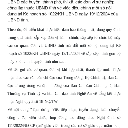
UBND các huyện, thành phố, thị xã, các đơn vị sự nghiệp
công lập thuộc UBND tỉnh về việc điều chỉnh một số nội
dung tại Kế hoạch số 1022/KH-UBND ngày 19/12/2024 của
UBND tỉnh.
Theo đó, để triển khai thực hiện đảm bảo thống nhất, đúng quy định
trong quá trình sắp xếp đơn vị hành chính, sắp xếp tổ chức bộ máy
các cơ quan, đơn vị, UBND tỉnh sửa đổi một số nội dung tại Kế
hoạch số 1022/KH-UBND ngày 19/12/2024 về sắp xếp, tinh gọn bộ
máy khối chính quyền tỉnh như sau:
Về tên gọi các cơ quan, đơn vị khi hợp nhất, thành lập mới: Thực
hiện theo các văn bản chỉ đạo của Trung ương, Bộ Chính trị, Ban Chỉ
đạo Trung ương và định hướng của Ban Chỉ đạo Chính phủ, Ban
Thường vụ Tỉnh uỷ và Ban Chỉ đạo tỉnh Nghệ An về tổng kết thực
hiện Nghị quyết số 18-NQ/TW.
Về nội dung “Tạm dừng: Việc tiếp nhận, tuyển dụng, luân chuyển
công chức, viên chức, hợp đồng lao động theo Nghị định số
111/2022/NĐ-CP (trừ giáo viên trong các cơ sở giáo dục mầm non,