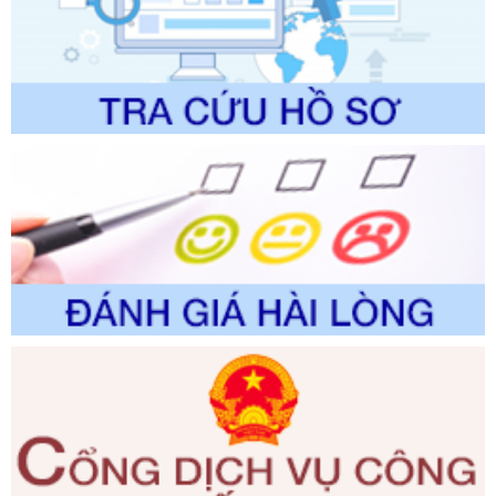
trình điện tử giải quyết thủ tục hành chính trong lĩnh vực Du
lịch thuộc phạm vi chức năng quản lý của Sở Văn hóa, Thể
thao và Du lịch
Ngày ban hành: 01/06/2026
Số kí hiệu:
2310/QĐ-UBND
Tên: Về việc công bố Danh mục thủ tục hành chính sửa
đổi, bổ sung và phê duyệt Quy trình nội bộ, quy trình điện tử
trong giải quyết thủtục hành chính lĩnh vực biến đổi khí hậu
thuộc phạm vi giải quyết của Sở Nông nghiệp và Môi
trường
Ngày ban hành: 01/06/2026
Số kí hiệu:
2300/QĐ-UBND
Tên: V/v công bố danh mục thủ tục hành chính được sửa
đổi, bổ sung và phê duyệt quy trình nội bộ, quy trình điện tử
giải quyết thủ tục hành chính trong lĩnh vực Luật sư thuộc
phạm vi chức năng quản lý của Sở Tư pháp
Ngày ban hành: 01/06/2026
Số kí hiệu:
351/2025/NĐ-CP
Tên: Nghị định số 351/2025/NĐ-CP của Chính phủ: Quy
định chuẩn nghèo đa chiều quốc gia giai đoạn 2026 - 2030