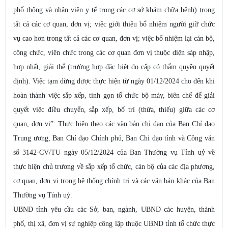
phổ thông và nhân viên y tế trong các cơ sở khám chữa bệnh) trong
tất cả các cơ quan, đơn vị; việc giới thiệu bổ nhiệm người giữ chức
vụ cao hơn trong tất cả các cơ quan, đơn vị; việc bổ nhiệm lại cán bộ,
công chức, viên chức trong các cơ quan đơn vị thuộc diện sáp nhập,
hợp nhất, giải thể (trường hợp đặc biệt do cấp có thẩm quyền quyết
định). Việc tạm dừng được thực hiện từ ngày 01/12/2024 cho đến khi
hoàn thành việc sắp xếp, tinh gọn tổ chức bộ máy, biên chế để giải
quyết việc điều chuyển, sắp xếp, bố trí (thừa, thiếu) giữa các cơ
quan, đơn vị”: Thực hiện theo các văn bản chỉ đạo của Ban Chỉ đạo
Trung ương, Ban Chỉ đạo Chính phủ, Ban Chỉ đạo tỉnh và Công văn
số 3142-CV/TU ngày 05/12/2024 của Ban Thường vụ Tỉnh uỷ về
thực hiện chủ trương về sắp xếp tổ chức, cán bộ của các địa phương,
cơ quan, đơn vị trong hệ thống chính trị và các văn bản khác của Ban
Thường vụ Tỉnh uỷ.
UBND tỉnh yêu cầu các Sở, ban, ngành, UBND các huyện, thành
phố, thị xã, đơn vị sự nghiệp công lập thuộc UBND tỉnh tổ chức thực