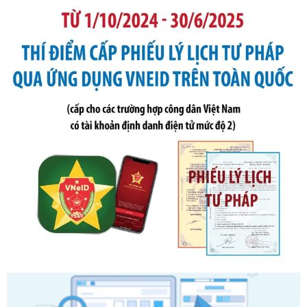
2019 của Bộ trưởng Bộ Tài chính hướng dẫn thực hiện xử
phạt vi phạm hành chính trong lĩnh vực kho bạc nhà nước
Ngày ban hành: 21/07/2026
Số kí hiệu:
291/2026/NĐ-CP
Tên: Nghị định số 291/2026/NĐ-CP của Chính phủ: Sửa
đổi, bổ sung một số điều của Nghị định số 125/2020/NĐ-СР
ngày 19 tháng 10 năm 2020 của Chính phủ quy định xử
phạt vi phạm hành chính về thuế, hóa đơn được sửa đổi, bổ
sung bởi Nghị định số 102/2021/NĐ-CP
Ngày ban hành: 20/07/2026
Số kí hiệu:
2303/QĐ-UBND
Tên: Quyết định công bố Danh mục thủ tục hành chính mới
ban hành, được sửa đổi, bổ sung, bị bãi bỏ và phê duyệt
Quy trình nội bộ, quy trình điện tử giải quyết thủ tục hành
chính trong một số lĩnh vực thuộc phạm vi chức năng quản
lý của Sở Văn hóa, Thể tha
Ngày ban hành: 01/06/2026
Số kí hiệu:
2304/QĐ-UBND
Tên: Quyết định công bố Danh mục thủ tục hành chính
được sửa đổi, bổ sung và phê duyệt Quy trình nội bộ, quy