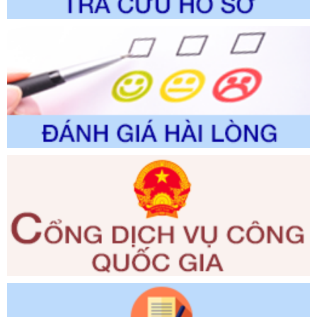
trường
Ngày ban hành: 01/06/2026
Số kí hiệu:
2300/QĐ-UBND
Tên: V/v công bố danh mục thủ tục hành chính được sửa
đổi, bổ sung và phê duyệt quy trình nội bộ, quy trình điện tử
giải quyết thủ tục hành chính trong lĩnh vực Luật sư thuộc
phạm vi chức năng quản lý của Sở Tư pháp
Ngày ban hành: 01/06/2026
Số kí hiệu:
351/2025/NĐ-CP
Tên: Nghị định số 351/2025/NĐ-CP của Chính phủ: Quy
định chuẩn nghèo đa chiều quốc gia giai đoạn 2026 - 2030
Ngày ban hành: 29/12/2026
Số kí hiệu:
3014/QĐ-UBND
Tên: Quyết định về việc công bố danh mục thủ tục hành
chính ban hành mới, sửa đổi bổ sung trong lĩnh vực hỗ trợ
đầu tư, lĩnh vực đấu thầu lựa chọn nhà thầu thuộc thẩm
quyền giải quyết của Sở Tài chính và Ban Quản lý Khu kinh
tế Đông Nam Nghệ An
Ngày ban hành: 23/09/2026