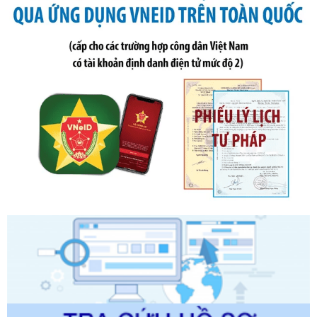
sung bởi Nghị định số 102/2021/NĐ-CP
Ngày ban hành: 20/07/2026
Số kí hiệu:
2303/QĐ-UBND
Tên: Quyết định công bố Danh mục thủ tục hành chính mới
ban hành, được sửa đổi, bổ sung, bị bãi bỏ và phê duyệt
Quy trình nội bộ, quy trình điện tử giải quyết thủ tục hành
chính trong một số lĩnh vực thuộc phạm vi chức năng quản
lý của Sở Văn hóa, Thể tha
Ngày ban hành: 01/06/2026
Số kí hiệu:
2304/QĐ-UBND
Tên: Quyết định công bố Danh mục thủ tục hành chính
được sửa đổi, bổ sung và phê duyệt Quy trình nội bộ, quy
trình điện tử giải quyết thủ tục hành chính trong lĩnh vực Du
lịch thuộc phạm vi chức năng quản lý của Sở Văn hóa, Thể
thao và Du lịch
Ngày ban hành: 01/06/2026
Số kí hiệu:
2310/QĐ-UBND
Tên: Về việc công bố Danh mục thủ tục hành chính sửa
đổi, bổ sung và phê duyệt Quy trình nội bộ, quy trình điện tử
trong giải quyết thủtục hành chính lĩnh vực biến đổi khí hậu
thuộc phạm vi giải quyết của Sở Nông nghiệp và Môi