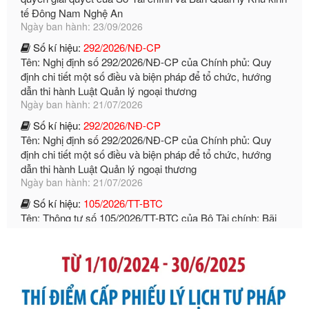
Tên: Nghị định số 292/2026/NĐ-CP của Chính phủ: Quy
định chi tiết một số điều và biện pháp để tổ chức, hướng
dẫn thi hành Luật Quản lý ngoại thương
Ngày ban hành: 21/07/2026
Số kí hiệu:
292/2026/NĐ-CP
Tên: Nghị định số 292/2026/NĐ-CP của Chính phủ: Quy
định chi tiết một số điều và biện pháp để tổ chức, hướng
dẫn thi hành Luật Quản lý ngoại thương
Ngày ban hành: 21/07/2026
Số kí hiệu:
105/2026/TT-BTC
Tên: Thông tư số 105/2026/TT-BTC của Bộ Tài chính: Bãi
bỏ Thông tư số 87/2019/TT- BТC ngày 19 tháng 12 năm
2019 của Bộ trưởng Bộ Tài chính hướng dẫn thực hiện xử
phạt vi phạm hành chính trong lĩnh vực kho bạc nhà nước
Ngày ban hành: 21/07/2026
Số kí hiệu:
291/2026/NĐ-CP
Tên: Nghị định số 291/2026/NĐ-CP của Chính phủ: Sửa
đổi, bổ sung một số điều của Nghị định số 125/2020/NĐ-СР
ngày 19 tháng 10 năm 2020 của Chính phủ quy định xử
phạt vi phạm hành chính về thuế, hóa đơn được sửa đổi, bổ