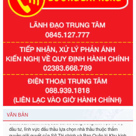
Số kí hiệu:
351/2025/NĐ-CP
Tên: Nghị định số 351/2025/NĐ-CP của Chính phủ: Quy
định chuẩn nghèo đa chiều quốc gia giai đoạn 2026 - 2030
Ngày ban hành: 29/12/2026
Số kí hiệu:
3014/QĐ-UBND
Tên: Quyết định về việc công bố danh mục thủ tục hành
chính ban hành mới, sửa đổi bổ sung trong lĩnh vực hỗ trợ
đầu tư, lĩnh vực đấu thầu lựa chọn nhà thầu thuộc thẩm
quyền giải quyết của Sở Tài chính và Ban Quản lý Khu kinh
VĂN BẢN
tế Đông Nam Nghệ An
Ngày ban hành: 23/09/2026
Số kí hiệu:
292/2026/NĐ-CP