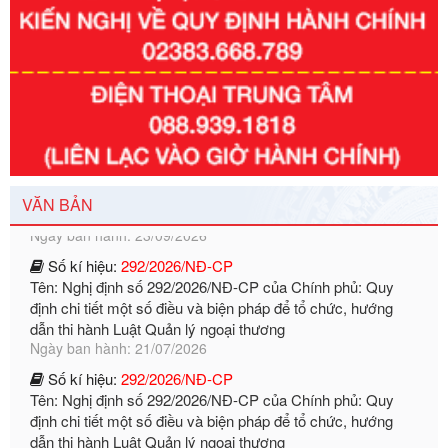
Số kí hiệu:
3014/QĐ-UBND
Tên: Quyết định về việc công bố danh mục thủ tục hành
chính ban hành mới, sửa đổi bổ sung trong lĩnh vực hỗ trợ
đầu tư, lĩnh vực đấu thầu lựa chọn nhà thầu thuộc thẩm
quyền giải quyết của Sở Tài chính và Ban Quản lý Khu kinh
tế Đông Nam Nghệ An
Ngày ban hành: 23/09/2026
Số kí hiệu:
292/2026/NĐ-CP
Tên: Nghị định số 292/2026/NĐ-CP của Chính phủ: Quy
VĂN BẢN
định chi tiết một số điều và biện pháp để tổ chức, hướng
dẫn thi hành Luật Quản lý ngoại thương
Ngày ban hành: 21/07/2026
Số kí hiệu:
292/2026/NĐ-CP
Tên: Nghị định số 292/2026/NĐ-CP của Chính phủ: Quy
định chi tiết một số điều và biện pháp để tổ chức, hướng
dẫn thi hành Luật Quản lý ngoại thương
Ngày ban hành: 21/07/2026
Số kí hiệu:
105/2026/TT-BTC
Tên: Thông tư số 105/2026/TT-BTC của Bộ Tài chính: Bãi
bỏ Thông tư số 87/2019/TT- BТC ngày 19 tháng 12 năm