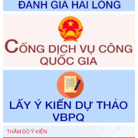
Ngày ban hành: 29/12/2026
Số kí hiệu:
3014/QĐ-UBND
Tên: Quyết định về việc công bố danh mục thủ tục hành
chính ban hành mới, sửa đổi bổ sung trong lĩnh vực hỗ trợ
đầu tư, lĩnh vực đấu thầu lựa chọn nhà thầu thuộc thẩm
quyền giải quyết của Sở Tài chính và Ban Quản lý Khu kinh
tế Đông Nam Nghệ An
Ngày ban hành: 23/09/2026
Số kí hiệu:
292/2026/NĐ-CP
Tên: Nghị định số 292/2026/NĐ-CP của Chính phủ: Quy
định chi tiết một số điều và biện pháp để tổ chức, hướng
dẫn thi hành Luật Quản lý ngoại thương
Ngày ban hành: 21/07/2026
Số kí hiệu:
292/2026/NĐ-CP
Tên: Nghị định số 292/2026/NĐ-CP của Chính phủ: Quy
định chi tiết một số điều và biện pháp để tổ chức, hướng
dẫn thi hành Luật Quản lý ngoại thương
Ngày ban hành: 21/07/2026
Số kí hiệu:
105/2026/TT-BTC
THĂM DÒ Ý KIẾN
Tên: Thông tư số 105/2026/TT-BTC của Bộ Tài chính: Bãi