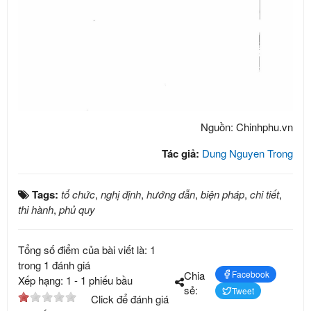
Nguồn: Chinhphu.vn
Tác giả:
Dung Nguyen Trong
Tags:
tổ chức
,
nghị định
,
hướng dẫn
,
biện pháp
,
chi tiết
,
thi hành
,
phủ quy
Tổng số điểm của bài viết là: 1
trong 1 đánh giá
Chia
Facebook
Xếp hạng:
1
-
1
phiếu bầu
sẻ:
Tweet
Click để đánh giá