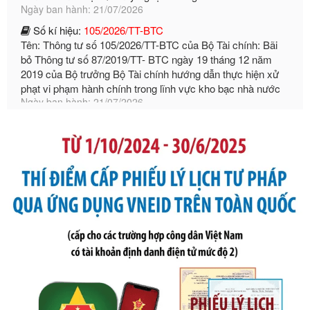
2019 của Bộ trưởng Bộ Tài chính hướng dẫn thực hiện xử
phạt vi phạm hành chính trong lĩnh vực kho bạc nhà nước
Ngày ban hành: 21/07/2026
Số kí hiệu:
291/2026/NĐ-CP
Tên: Nghị định số 291/2026/NĐ-CP của Chính phủ: Sửa
đổi, bổ sung một số điều của Nghị định số 125/2020/NĐ-СР
ngày 19 tháng 10 năm 2020 của Chính phủ quy định xử
phạt vi phạm hành chính về thuế, hóa đơn được sửa đổi, bổ
sung bởi Nghị định số 102/2021/NĐ-CP
Ngày ban hành: 20/07/2026
Số kí hiệu:
2303/QĐ-UBND
Tên: Quyết định công bố Danh mục thủ tục hành chính mới
ban hành, được sửa đổi, bổ sung, bị bãi bỏ và phê duyệt
Quy trình nội bộ, quy trình điện tử giải quyết thủ tục hành
chính trong một số lĩnh vực thuộc phạm vi chức năng quản
lý của Sở Văn hóa, Thể tha
Ngày ban hành: 01/06/2026
Số kí hiệu:
2304/QĐ-UBND
Tên: Quyết định công bố Danh mục thủ tục hành chính
được sửa đổi, bổ sung và phê duyệt Quy trình nội bộ, quy