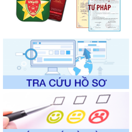
trình điện tử giải quyết thủ tục hành chính trong lĩnh vực Du
lịch thuộc phạm vi chức năng quản lý của Sở Văn hóa, Thể
thao và Du lịch
Ngày ban hành: 01/06/2026
Số kí hiệu:
2310/QĐ-UBND
Tên: Về việc công bố Danh mục thủ tục hành chính sửa
đổi, bổ sung và phê duyệt Quy trình nội bộ, quy trình điện tử
trong giải quyết thủtục hành chính lĩnh vực biến đổi khí hậu
thuộc phạm vi giải quyết của Sở Nông nghiệp và Môi
trường
Ngày ban hành: 01/06/2026
Số kí hiệu:
2300/QĐ-UBND
Tên: V/v công bố danh mục thủ tục hành chính được sửa
đổi, bổ sung và phê duyệt quy trình nội bộ, quy trình điện tử
giải quyết thủ tục hành chính trong lĩnh vực Luật sư thuộc
phạm vi chức năng quản lý của Sở Tư pháp
Ngày ban hành: 01/06/2026
Số kí hiệu:
351/2025/NĐ-CP
Tên: Nghị định số 351/2025/NĐ-CP của Chính phủ: Quy
định chuẩn nghèo đa chiều quốc gia giai đoạn 2026 - 2030