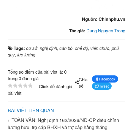
Nguồn: Chinhphu.vn
Tác giả:
Dung Nguyen Trong
Tags:
cơ sở
,
nghị định
,
cán bộ
,
chế độ
,
viên chức
,
phủ
quy
,
lực lượng
Tổng số điểm của bài viết là: 0
trong 0 đánh giá
Chia
Facebook
sẻ:
Click để đánh giá
Tweet
bài viết
BÀI VIẾT LIÊN QUAN
TOÀN VĂN: Nghị định 162/2026/NĐ-CP điều chỉnh
lương hưu, trợ cấp BHXH và trợ cấp hằng tháng