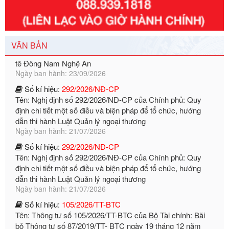
tế Đông Nam Nghệ An
Ngày ban hành: 23/09/2026
Số kí hiệu:
292/2026/NĐ-CP
VĂN BẢN
Tên: Nghị định số 292/2026/NĐ-CP của Chính phủ: Quy
định chi tiết một số điều và biện pháp để tổ chức, hướng
dẫn thi hành Luật Quản lý ngoại thương
Ngày ban hành: 21/07/2026
Số kí hiệu:
292/2026/NĐ-CP
Tên: Nghị định số 292/2026/NĐ-CP của Chính phủ: Quy
định chi tiết một số điều và biện pháp để tổ chức, hướng
dẫn thi hành Luật Quản lý ngoại thương
Ngày ban hành: 21/07/2026
Số kí hiệu:
105/2026/TT-BTC
Tên: Thông tư số 105/2026/TT-BTC của Bộ Tài chính: Bãi
bỏ Thông tư số 87/2019/TT- BТC ngày 19 tháng 12 năm
2019 của Bộ trưởng Bộ Tài chính hướng dẫn thực hiện xử
phạt vi phạm hành chính trong lĩnh vực kho bạc nhà nước
Ngày ban hành: 21/07/2026
Số kí hiệu:
291/2026/NĐ-CP