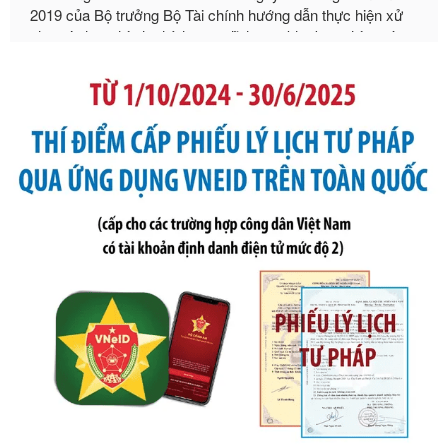
Tên: Nghị định số 291/2026/NĐ-CP của Chính phủ: Sửa
đổi, bổ sung một số điều của Nghị định số 125/2020/NĐ-СР
ngày 19 tháng 10 năm 2020 của Chính phủ quy định xử
phạt vi phạm hành chính về thuế, hóa đơn được sửa đổi, bổ
sung bởi Nghị định số 102/2021/NĐ-CP
Ngày ban hành: 20/07/2026
Số kí hiệu:
2303/QĐ-UBND
Tên: Quyết định công bố Danh mục thủ tục hành chính mới
ban hành, được sửa đổi, bổ sung, bị bãi bỏ và phê duyệt
Quy trình nội bộ, quy trình điện tử giải quyết thủ tục hành
chính trong một số lĩnh vực thuộc phạm vi chức năng quản
lý của Sở Văn hóa, Thể tha
Ngày ban hành: 01/06/2026
Số kí hiệu:
2304/QĐ-UBND
Tên: Quyết định công bố Danh mục thủ tục hành chính
được sửa đổi, bổ sung và phê duyệt Quy trình nội bộ, quy
trình điện tử giải quyết thủ tục hành chính trong lĩnh vực Du
lịch thuộc phạm vi chức năng quản lý của Sở Văn hóa, Thể
thao và Du lịch
Ngày ban hành: 01/06/2026
Số kí hiệu:
2310/QĐ-UBND