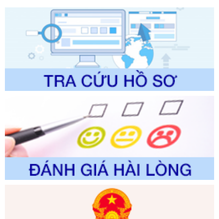
Tên: Về việc công bố Danh mục thủ tục hành chính sửa
đổi, bổ sung và phê duyệt Quy trình nội bộ, quy trình điện tử
trong giải quyết thủtục hành chính lĩnh vực biến đổi khí hậu
thuộc phạm vi giải quyết của Sở Nông nghiệp và Môi
trường
Ngày ban hành: 01/06/2026
Số kí hiệu:
2300/QĐ-UBND
Tên: V/v công bố danh mục thủ tục hành chính được sửa
đổi, bổ sung và phê duyệt quy trình nội bộ, quy trình điện tử
giải quyết thủ tục hành chính trong lĩnh vực Luật sư thuộc
phạm vi chức năng quản lý của Sở Tư pháp
Ngày ban hành: 01/06/2026
Số kí hiệu:
351/2025/NĐ-CP
Tên: Nghị định số 351/2025/NĐ-CP của Chính phủ: Quy
định chuẩn nghèo đa chiều quốc gia giai đoạn 2026 - 2030
Ngày ban hành: 29/12/2026
Số kí hiệu:
3014/QĐ-UBND
Tên: Quyết định về việc công bố danh mục thủ tục hành
chính ban hành mới, sửa đổi bổ sung trong lĩnh vực hỗ trợ