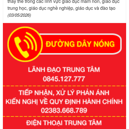
thay thế trong các lĩnh vực giáo dục mầm non, giáo dục
trung học, giáo dục nghề nghiệp, giáo dục và đào tạo
(03/05/2026)
Số kí hiệu:
351/2025/NĐ-CP
Tên: Nghị định số 351/2025/NĐ-CP của Chính phủ: Quy
định chuẩn nghèo đa chiều quốc gia giai đoạn 2026 - 2030
Ngày ban hành: 29/12/2026
Số kí hiệu:
3014/QĐ-UBND
Tên: Quyết định về việc công bố danh mục thủ tục hành
chính ban hành mới, sửa đổi bổ sung trong lĩnh vực hỗ trợ
đầu tư, lĩnh vực đấu thầu lựa chọn nhà thầu thuộc thẩm
quyền giải quyết của Sở Tài chính và Ban Quản lý Khu kinh