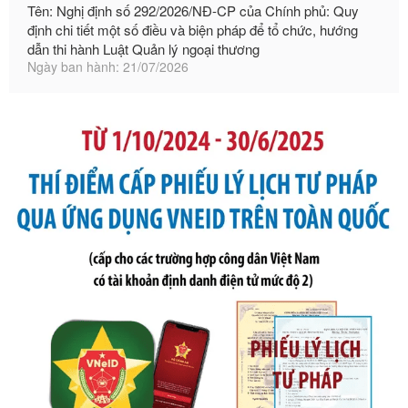
Ngày ban hành: 21/07/2026
Số kí hiệu:
105/2026/TT-BTC
Tên: Thông tư số 105/2026/TT-BTC của Bộ Tài chính: Bãi
bỏ Thông tư số 87/2019/TT- BТC ngày 19 tháng 12 năm
2019 của Bộ trưởng Bộ Tài chính hướng dẫn thực hiện xử
phạt vi phạm hành chính trong lĩnh vực kho bạc nhà nước
Ngày ban hành: 21/07/2026
Số kí hiệu:
291/2026/NĐ-CP
Tên: Nghị định số 291/2026/NĐ-CP của Chính phủ: Sửa
đổi, bổ sung một số điều của Nghị định số 125/2020/NĐ-СР
ngày 19 tháng 10 năm 2020 của Chính phủ quy định xử
phạt vi phạm hành chính về thuế, hóa đơn được sửa đổi, bổ
sung bởi Nghị định số 102/2021/NĐ-CP
Ngày ban hành: 20/07/2026
Số kí hiệu:
2303/QĐ-UBND
Tên: Quyết định công bố Danh mục thủ tục hành chính mới
ban hành, được sửa đổi, bổ sung, bị bãi bỏ và phê duyệt
Quy trình nội bộ, quy trình điện tử giải quyết thủ tục hành
chính trong một số lĩnh vực thuộc phạm vi chức năng quản
lý của Sở Văn hóa, Thể tha