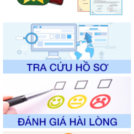
Ngày ban hành: 01/06/2026
Số kí hiệu:
2304/QĐ-UBND
Tên: Quyết định công bố Danh mục thủ tục hành chính
được sửa đổi, bổ sung và phê duyệt Quy trình nội bộ, quy
trình điện tử giải quyết thủ tục hành chính trong lĩnh vực Du
lịch thuộc phạm vi chức năng quản lý của Sở Văn hóa, Thể
thao và Du lịch
Ngày ban hành: 01/06/2026
Số kí hiệu:
2310/QĐ-UBND
Tên: Về việc công bố Danh mục thủ tục hành chính sửa
đổi, bổ sung và phê duyệt Quy trình nội bộ, quy trình điện tử
trong giải quyết thủtục hành chính lĩnh vực biến đổi khí hậu
thuộc phạm vi giải quyết của Sở Nông nghiệp và Môi
trường
Ngày ban hành: 01/06/2026
Số kí hiệu:
2300/QĐ-UBND
Tên: V/v công bố danh mục thủ tục hành chính được sửa
đổi, bổ sung và phê duyệt quy trình nội bộ, quy trình điện tử
giải quyết thủ tục hành chính trong lĩnh vực Luật sư thuộc
phạm vi chức năng quản lý của Sở Tư pháp