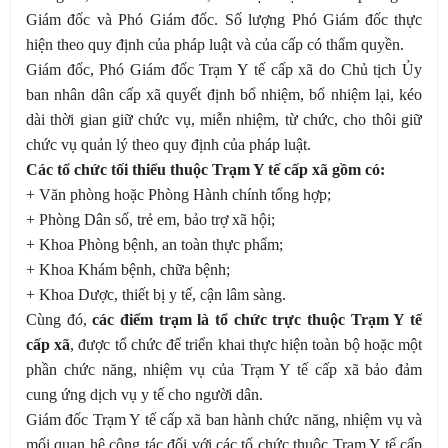
Giám đốc và Phó Giám đốc. Số lượng Phó Giám đốc thực
hiện theo quy định của pháp luật và của cấp có thẩm quyền.
Giám đốc, Phó Giám đốc Trạm Y tế cấp xã do Chủ tịch Ủy
ban nhân dân cấp xã quyết định bổ nhiệm, bổ nhiệm lại, kéo
dài thời gian giữ chức vụ, miễn nhiệm, từ chức, cho thôi giữ
chức vụ quản lý theo quy định của pháp luật.
Các tổ chức tối thiểu thuộc Trạm Y tế cấp xã gồm có:
+ Văn phòng hoặc Phòng Hành chính tổng hợp;
+ Phòng Dân số, trẻ em, bảo trợ xã hội;
+ Khoa Phòng bệnh, an toàn thực phẩm;
+ Khoa Khám bệnh, chữa bệnh;
+ Khoa Dược, thiết bị y tế, cận lâm sàng.
Cùng đó,
các điểm trạm là tổ chức trực thuộc Trạm Y tế
cấp xã
, được tổ chức để triển khai thực hiện toàn bộ hoặc một
phần chức năng, nhiệm vụ của Trạm Y tế cấp xã bảo đảm
cung ứng dịch vụ y tế cho người dân.
Giám đốc Trạm Y tế cấp xã ban hành chức năng, nhiệm vụ và
mối quan hệ công tác đối với các tổ chức thuộc Trạm Y tế cấp