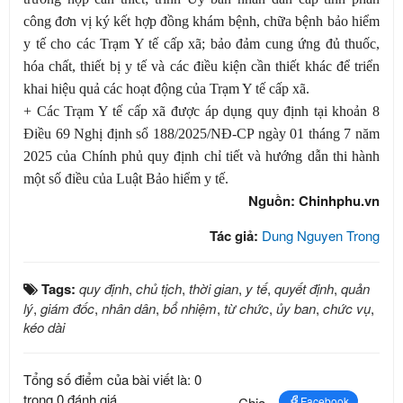
công đơn vị ký kết hợp đồng khám bệnh, chữa bệnh bảo hiểm
y tế cho các Trạm Y tế cấp xã; bảo đảm cung ứng đủ thuốc,
hóa chất, thiết bị y tế và các điều kiện cần thiết khác để triển
khai hiệu quả các hoạt động của Trạm Y tế cấp xã.
+ Các Trạm Y tế cấp xã được áp dụng quy định tại khoản 8
Điều 69 Nghị định sổ 188/2025/NĐ-CP ngày 01 tháng 7 năm
2025 của Chính phủ quy định chỉ tiết và hướng dẫn thi hành
một số điều của Luật Bảo hiểm y tế.
Nguồn: Chinhphu.vn
Tác giả:
Dung Nguyen Trong
Tags:
quy định
,
chủ tịch
,
thời gian
,
y tế
,
quyết định
,
quản
lý
,
giám đốc
,
nhân dân
,
bổ nhiệm
,
từ chức
,
ủy ban
,
chức vụ
,
kéo dài
Tổng số điểm của bài viết là: 0
trong 0 đánh giá
Chia
Facebook