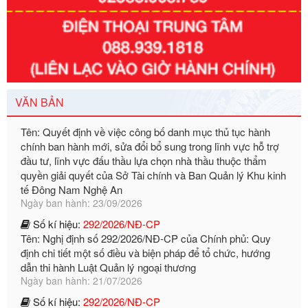
Số kí hiệu:
351/2025/NĐ-CP
Tên: Nghị định số 351/2025/NĐ-CP của Chính phủ: Quy
định chuẩn nghèo đa chiều quốc gia giai đoạn 2026 - 2030
Ngày ban hành: 29/12/2026
Số kí hiệu:
3014/QĐ-UBND
Tên: Quyết định về việc công bố danh mục thủ tục hành
VĂN BẢN
chính ban hành mới, sửa đổi bổ sung trong lĩnh vực hỗ trợ
đầu tư, lĩnh vực đấu thầu lựa chọn nhà thầu thuộc thẩm
quyền giải quyết của Sở Tài chính và Ban Quản lý Khu kinh
tế Đông Nam Nghệ An
Ngày ban hành: 23/09/2026
Số kí hiệu:
292/2026/NĐ-CP
Tên: Nghị định số 292/2026/NĐ-CP của Chính phủ: Quy
định chi tiết một số điều và biện pháp để tổ chức, hướng
dẫn thi hành Luật Quản lý ngoại thương
Ngày ban hành: 21/07/2026
Số kí hiệu:
292/2026/NĐ-CP
Tên: Nghị định số 292/2026/NĐ-CP của Chính phủ: Quy
định chi tiết một số điều và biện pháp để tổ chức, hướng
dẫn thi hành Luật Quản lý ngoại thương