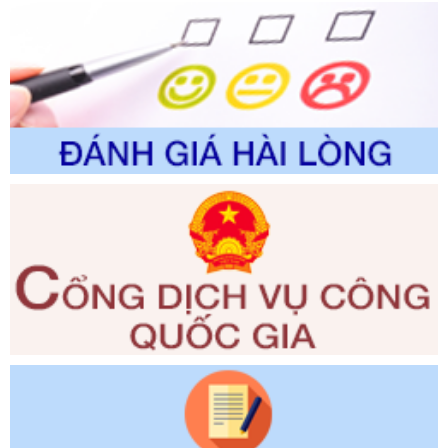
thuộc phạm vi giải quyết của Sở Nông nghiệp và Môi
trường
Ngày ban hành: 01/06/2026
Số kí hiệu:
2300/QĐ-UBND
Tên: V/v công bố danh mục thủ tục hành chính được sửa
đổi, bổ sung và phê duyệt quy trình nội bộ, quy trình điện tử
giải quyết thủ tục hành chính trong lĩnh vực Luật sư thuộc
phạm vi chức năng quản lý của Sở Tư pháp
Ngày ban hành: 01/06/2026
Số kí hiệu:
351/2025/NĐ-CP
Tên: Nghị định số 351/2025/NĐ-CP của Chính phủ: Quy
định chuẩn nghèo đa chiều quốc gia giai đoạn 2026 - 2030
Ngày ban hành: 29/12/2026
Số kí hiệu:
3014/QĐ-UBND
Tên: Quyết định về việc công bố danh mục thủ tục hành
chính ban hành mới, sửa đổi bổ sung trong lĩnh vực hỗ trợ
đầu tư, lĩnh vực đấu thầu lựa chọn nhà thầu thuộc thẩm
quyền giải quyết của Sở Tài chính và Ban Quản lý Khu kinh
tế Đông Nam Nghệ An
Ngày ban hành: 23/09/2026