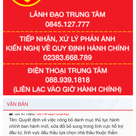
Số kí hiệu:
351/2025/NĐ-CP
Tên: Nghị định số 351/2025/NĐ-CP của Chính phủ: Quy
định chuẩn nghèo đa chiều quốc gia giai đoạn 2026 - 2030
Ngày ban hành: 29/12/2026
Số kí hiệu:
3014/QĐ-UBND
Tên: Quyết định về việc công bố danh mục thủ tục hành
chính ban hành mới, sửa đổi bổ sung trong lĩnh vực hỗ trợ
VĂN BẢN
đầu tư, lĩnh vực đấu thầu lựa chọn nhà thầu thuộc thẩm
quyền giải quyết của Sở Tài chính và Ban Quản lý Khu kinh
tế Đông Nam Nghệ An
Ngày ban hành: 23/09/2026