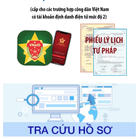
sung bởi Nghị định số 102/2021/NĐ-CP
Ngày ban hành: 20/07/2026
Số kí hiệu:
2303/QĐ-UBND
Tên: Quyết định công bố Danh mục thủ tục hành chính mới
ban hành, được sửa đổi, bổ sung, bị bãi bỏ và phê duyệt
Quy trình nội bộ, quy trình điện tử giải quyết thủ tục hành
chính trong một số lĩnh vực thuộc phạm vi chức năng quản
lý của Sở Văn hóa, Thể tha
Ngày ban hành: 01/06/2026
Số kí hiệu:
2304/QĐ-UBND
Tên: Quyết định công bố Danh mục thủ tục hành chính
được sửa đổi, bổ sung và phê duyệt Quy trình nội bộ, quy
trình điện tử giải quyết thủ tục hành chính trong lĩnh vực Du
lịch thuộc phạm vi chức năng quản lý của Sở Văn hóa, Thể
thao và Du lịch
Ngày ban hành: 01/06/2026
Số kí hiệu:
2310/QĐ-UBND
Tên: Về việc công bố Danh mục thủ tục hành chính sửa
đổi, bổ sung và phê duyệt Quy trình nội bộ, quy trình điện tử
trong giải quyết thủtục hành chính lĩnh vực biến đổi khí hậu