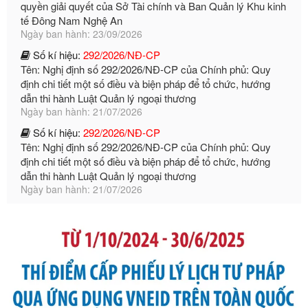
Số kí hiệu:
292/2026/NĐ-CP
Tên: Nghị định số 292/2026/NĐ-CP của Chính phủ: Quy
định chi tiết một số điều và biện pháp để tổ chức, hướng
dẫn thi hành Luật Quản lý ngoại thương
Ngày ban hành: 21/07/2026
Số kí hiệu:
292/2026/NĐ-CP
Tên: Nghị định số 292/2026/NĐ-CP của Chính phủ: Quy
định chi tiết một số điều và biện pháp để tổ chức, hướng
dẫn thi hành Luật Quản lý ngoại thương
Ngày ban hành: 21/07/2026
Số kí hiệu:
105/2026/TT-BTC
Tên: Thông tư số 105/2026/TT-BTC của Bộ Tài chính: Bãi
bỏ Thông tư số 87/2019/TT- BТC ngày 19 tháng 12 năm
2019 của Bộ trưởng Bộ Tài chính hướng dẫn thực hiện xử
phạt vi phạm hành chính trong lĩnh vực kho bạc nhà nước
Ngày ban hành: 21/07/2026
Số kí hiệu:
291/2026/NĐ-CP
Tên: Nghị định số 291/2026/NĐ-CP của Chính phủ: Sửa
đổi, bổ sung một số điều của Nghị định số 125/2020/NĐ-СР
ngày 19 tháng 10 năm 2020 của Chính phủ quy định xử
phạt vi phạm hành chính về thuế, hóa đơn được sửa đổi, bổ