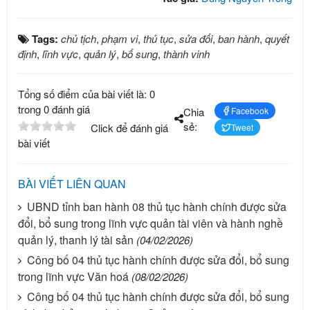
Tags:
chủ tịch
,
phạm vi
,
thủ tục
,
sửa đổi
,
ban hành
,
quyết
định
,
lĩnh vực
,
quản lý
,
bổ sung
,
thành vinh
Tổng số điểm của bài viết là: 0
trong 0 đánh giá
Chia
Facebook
sẻ:
Click để đánh giá
Tweet
bài viết
BÀI VIẾT LIÊN QUAN
UBND tỉnh ban hành 08 thủ tục hành chính được sửa
đổi, bổ sung trong lĩnh vực quản tài viên và hành nghề
quản lý, thanh lý tài sản
(04/02/2026)
Công bố 04 thủ tục hành chính được sửa đổi, bổ sung
trong lĩnh vực Văn hoá
(08/02/2026)
Công bố 04 thủ tục hành chính được sửa đổi, bổ sung