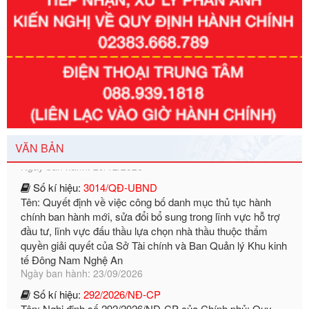
Số kí hiệu:
351/2025/NĐ-CP
Tên: Nghị định số 351/2025/NĐ-CP của Chính phủ: Quy
định chuẩn nghèo đa chiều quốc gia giai đoạn 2026 - 2030
Ngày ban hành: 29/12/2026
VĂN BẢN
Số kí hiệu:
3014/QĐ-UBND
Tên: Quyết định về việc công bố danh mục thủ tục hành
chính ban hành mới, sửa đổi bổ sung trong lĩnh vực hỗ trợ
đầu tư, lĩnh vực đấu thầu lựa chọn nhà thầu thuộc thẩm
quyền giải quyết của Sở Tài chính và Ban Quản lý Khu kinh
tế Đông Nam Nghệ An
Ngày ban hành: 23/09/2026
Số kí hiệu:
292/2026/NĐ-CP
Tên: Nghị định số 292/2026/NĐ-CP của Chính phủ: Quy
định chi tiết một số điều và biện pháp để tổ chức, hướng
dẫn thi hành Luật Quản lý ngoại thương