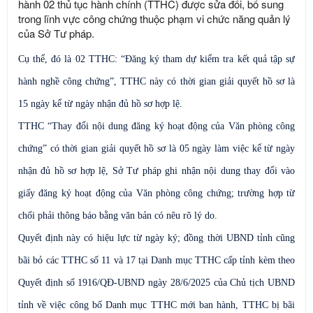
hành 02 thủ tục hành chính (TTHC) được sửa đổi, bổ sung
trong lĩnh vực công chứng thuộc phạm vi chức năng quản lý
của Sở Tư pháp.
Cụ thể, đó là 02 TTHC: “Đăng ký tham dự kiểm tra kết quả tập sự
hành nghề công chứng”, TTHC này có thời gian giải quyết hồ sơ là
15 ngày kể từ ngày nhận đủ hồ sơ hợp lệ.
TTHC “Thay đổi nội dung đăng ký hoạt động của Văn phòng công
chứng” có thời gian giải quyết hồ sơ là 05 ngày làm việc kể từ ngày
nhận đủ hồ sơ hợp lệ, Sở Tư pháp ghi nhận nội dung thay đổi vào
giấy đăng ký hoạt động của Văn phòng công chứng; trường hợp từ
chối phải thông báo bằng văn bản có nêu rõ lý do.
Quyết định này có hiệu lực từ ngày ký; đồng thời UBND tỉnh cũng
bãi bỏ các TTHC số 11 và 17 tại Danh mục TTHC cấp tỉnh kèm theo
Quyết định số 1916/QĐ-UBND ngày 28/6/2025 của Chủ tịch UBND
tỉnh về việc công bố Danh mục TTHC mới ban hành, TTHC bị bãi