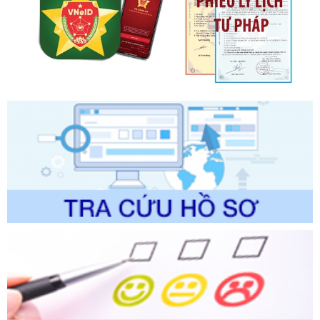
Tên: Quyết định công bố Danh mục thủ tục hành chính mới
ban hành, được sửa đổi, bổ sung, bị bãi bỏ và phê duyệt
Quy trình nội bộ, quy trình điện tử giải quyết thủ tục hành
chính trong một số lĩnh vực thuộc phạm vi chức năng quản
lý của Sở Văn hóa, Thể tha
Ngày ban hành: 01/06/2026
Số kí hiệu:
2304/QĐ-UBND
Tên: Quyết định công bố Danh mục thủ tục hành chính
được sửa đổi, bổ sung và phê duyệt Quy trình nội bộ, quy
trình điện tử giải quyết thủ tục hành chính trong lĩnh vực Du
lịch thuộc phạm vi chức năng quản lý của Sở Văn hóa, Thể
thao và Du lịch
Ngày ban hành: 01/06/2026
Số kí hiệu:
2310/QĐ-UBND
Tên: Về việc công bố Danh mục thủ tục hành chính sửa
đổi, bổ sung và phê duyệt Quy trình nội bộ, quy trình điện tử
trong giải quyết thủtục hành chính lĩnh vực biến đổi khí hậu
thuộc phạm vi giải quyết của Sở Nông nghiệp và Môi
trường
Ngày ban hành: 01/06/2026