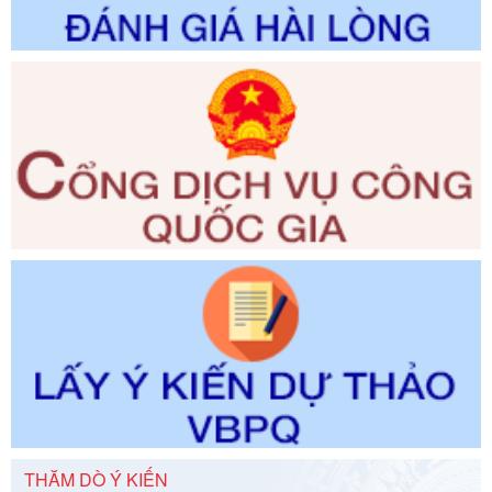
Số kí hiệu:
2300/QĐ-UBND
Tên: V/v công bố danh mục thủ tục hành chính được sửa
đổi, bổ sung và phê duyệt quy trình nội bộ, quy trình điện tử
giải quyết thủ tục hành chính trong lĩnh vực Luật sư thuộc
phạm vi chức năng quản lý của Sở Tư pháp
Ngày ban hành: 01/06/2026
Số kí hiệu:
351/2025/NĐ-CP
Tên: Nghị định số 351/2025/NĐ-CP của Chính phủ: Quy
định chuẩn nghèo đa chiều quốc gia giai đoạn 2026 - 2030
Ngày ban hành: 29/12/2026
Số kí hiệu:
3014/QĐ-UBND
Tên: Quyết định về việc công bố danh mục thủ tục hành
chính ban hành mới, sửa đổi bổ sung trong lĩnh vực hỗ trợ
đầu tư, lĩnh vực đấu thầu lựa chọn nhà thầu thuộc thẩm
quyền giải quyết của Sở Tài chính và Ban Quản lý Khu kinh
tế Đông Nam Nghệ An
Ngày ban hành: 23/09/2026
Số kí hiệu:
292/2026/NĐ-CP
Tên: Nghị định số 292/2026/NĐ-CP của Chính phủ: Quy
THĂM DÒ Ý KIẾN
định chi tiết một số điều và biện pháp để tổ chức, hướng