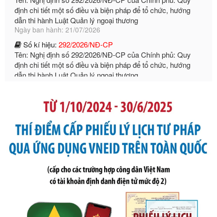
Ngày ban hành: 21/07/2026
Số kí hiệu:
292/2026/NĐ-CP
Tên: Nghị định số 292/2026/NĐ-CP của Chính phủ: Quy
định chi tiết một số điều và biện pháp để tổ chức, hướng
dẫn thi hành Luật Quản lý ngoại thương
Ngày ban hành: 21/07/2026
Số kí hiệu:
105/2026/TT-BTC
Tên: Thông tư số 105/2026/TT-BTC của Bộ Tài chính: Bãi
bỏ Thông tư số 87/2019/TT- BТC ngày 19 tháng 12 năm
2019 của Bộ trưởng Bộ Tài chính hướng dẫn thực hiện xử
phạt vi phạm hành chính trong lĩnh vực kho bạc nhà nước
Ngày ban hành: 21/07/2026
Số kí hiệu:
291/2026/NĐ-CP
Tên: Nghị định số 291/2026/NĐ-CP của Chính phủ: Sửa
đổi, bổ sung một số điều của Nghị định số 125/2020/NĐ-СР
ngày 19 tháng 10 năm 2020 của Chính phủ quy định xử
phạt vi phạm hành chính về thuế, hóa đơn được sửa đổi, bổ
sung bởi Nghị định số 102/2021/NĐ-CP
Ngày ban hành: 20/07/2026
Số kí hiệu:
2303/QĐ-UBND