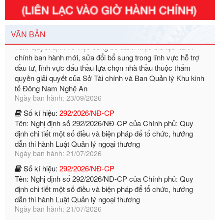
Tên: Quyết định về việc công bố danh mục thủ tục hành
chính ban hành mới, sửa đổi bổ sung trong lĩnh vực hỗ trợ
đầu tư, lĩnh vực đấu thầu lựa chọn nhà thầu thuộc thẩm
VĂN BẢN
quyền giải quyết của Sở Tài chính và Ban Quản lý Khu kinh
tế Đông Nam Nghệ An
Ngày ban hành: 23/09/2026
Số kí hiệu:
292/2026/NĐ-CP
Tên: Nghị định số 292/2026/NĐ-CP của Chính phủ: Quy
định chi tiết một số điều và biện pháp để tổ chức, hướng
dẫn thi hành Luật Quản lý ngoại thương
Ngày ban hành: 21/07/2026
Số kí hiệu:
292/2026/NĐ-CP
Tên: Nghị định số 292/2026/NĐ-CP của Chính phủ: Quy
định chi tiết một số điều và biện pháp để tổ chức, hướng
dẫn thi hành Luật Quản lý ngoại thương
Ngày ban hành: 21/07/2026
Số kí hiệu:
105/2026/TT-BTC
Tên: Thông tư số 105/2026/TT-BTC của Bộ Tài chính: Bãi
bỏ Thông tư số 87/2019/TT- BТC ngày 19 tháng 12 năm
2019 của Bộ trưởng Bộ Tài chính hướng dẫn thực hiện xử