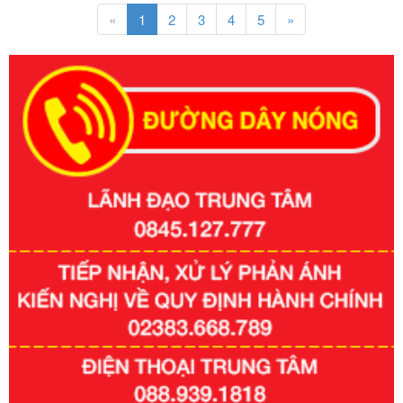
«
1
2
3
4
5
»
Số kí hiệu:
351/2025/NĐ-CP
Tên: Nghị định số 351/2025/NĐ-CP của Chính phủ: Quy
định chuẩn nghèo đa chiều quốc gia giai đoạn 2026 - 2030
Ngày ban hành: 29/12/2026
Số kí hiệu:
3014/QĐ-UBND