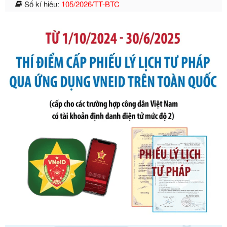
phạt vi phạm hành chính trong lĩnh vực kho bạc nhà nước
Ngày ban hành: 21/07/2026
Số kí hiệu:
291/2026/NĐ-CP
Tên: Nghị định số 291/2026/NĐ-CP của Chính phủ: Sửa
đổi, bổ sung một số điều của Nghị định số 125/2020/NĐ-СР
ngày 19 tháng 10 năm 2020 của Chính phủ quy định xử
phạt vi phạm hành chính về thuế, hóa đơn được sửa đổi, bổ
sung bởi Nghị định số 102/2021/NĐ-CP
Ngày ban hành: 20/07/2026
Số kí hiệu:
2303/QĐ-UBND
Tên: Quyết định công bố Danh mục thủ tục hành chính mới
ban hành, được sửa đổi, bổ sung, bị bãi bỏ và phê duyệt
Quy trình nội bộ, quy trình điện tử giải quyết thủ tục hành
chính trong một số lĩnh vực thuộc phạm vi chức năng quản
lý của Sở Văn hóa, Thể tha
Ngày ban hành: 01/06/2026
Số kí hiệu:
2304/QĐ-UBND
Tên: Quyết định công bố Danh mục thủ tục hành chính
được sửa đổi, bổ sung và phê duyệt Quy trình nội bộ, quy
trình điện tử giải quyết thủ tục hành chính trong lĩnh vực Du