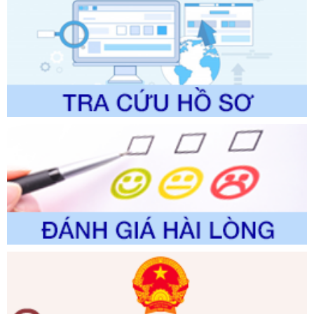
lịch thuộc phạm vi chức năng quản lý của Sở Văn hóa, Thể
thao và Du lịch
Ngày ban hành: 01/06/2026
Số kí hiệu:
2310/QĐ-UBND
Tên: Về việc công bố Danh mục thủ tục hành chính sửa
đổi, bổ sung và phê duyệt Quy trình nội bộ, quy trình điện tử
trong giải quyết thủtục hành chính lĩnh vực biến đổi khí hậu
thuộc phạm vi giải quyết của Sở Nông nghiệp và Môi
trường
Ngày ban hành: 01/06/2026
Số kí hiệu:
2300/QĐ-UBND
Tên: V/v công bố danh mục thủ tục hành chính được sửa
đổi, bổ sung và phê duyệt quy trình nội bộ, quy trình điện tử
giải quyết thủ tục hành chính trong lĩnh vực Luật sư thuộc
phạm vi chức năng quản lý của Sở Tư pháp
Ngày ban hành: 01/06/2026
Số kí hiệu:
351/2025/NĐ-CP
Tên: Nghị định số 351/2025/NĐ-CP của Chính phủ: Quy
định chuẩn nghèo đa chiều quốc gia giai đoạn 2026 - 2030
Ngày ban hành: 29/12/2026