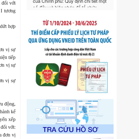
ngoại thương
 đối với
Ngày ban hành: 21/07/2026
 I tương
Số kí hiệu:
292/2026/NĐ-CP
Tên: Nghị định số 292/2026/NĐ-CP
 dứt hợp
của Chính phủ: Quy định chi tiết một
số điều và biện pháp để tổ chức,
hướng dẫn thi hành Luật Quản lý
ngoại thương
ơn vị sự
Ngày ban hành: 21/07/2026
iện tiếp
Số kí hiệu:
105/2026/TT-BTC
đơn
vị sự
Tên: Thông tư số 105/2026/TT-BTC
của Bộ Tài chính: Bãi bỏ Thông tư số
ơn vị sự
87/2019/TT- BТC ngày 19 tháng 12
năm 2019 của Bộ trưởng Bộ Tài
chính hướng dẫn thực hiện xử phạt
vi phạm hành chính trong lĩnh vực
ều động,
kho bạc nhà nước
hành
kế
Ngày ban hành: 21/07/2026
yển xếp
Số kí hiệu:
291/2026/NĐ-CP
đối với:
Tên: Nghị định số 291/2026/NĐ-CP
a đơn vị
của Chính phủ: Sửa đổi, bổ sung