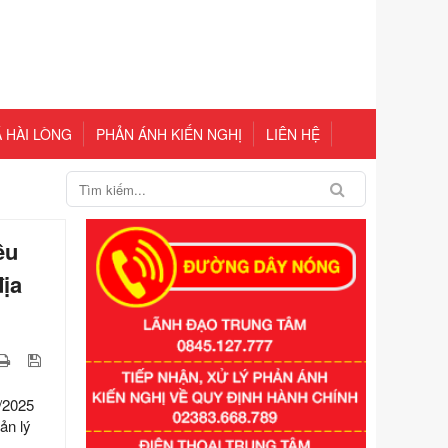
 HÀI LÒNG
PHẢN ÁNH KIẾN NGHỊ
LIÊN HỆ
ều
địa
/2025
ản lý
Số kí hiệu:
351/2025/NĐ-CP