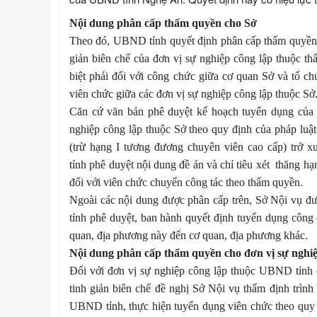
Nội dung phân cấp thẩm quyền cho Sở
Theo đó, UBND tỉnh quyết định phân cấp thẩm quyền ch
giản biên chế của đơn vị sự nghiệp công lập thuộc t
biệt phái đối với công chức giữa cơ quan Sở và tổ c
viên chức giữa các đơn vị sự nghiệp công lập thuộc
Sở
Căn cứ văn bản phê duyệt kế hoạch tuyển dụng của 
nghiệp công lập
thuộc
Sở theo quy định của pháp luậ
(trừ hạng I tương đương chuyên viên cao cấp) trở x
tỉnh
phê duyệt
nội dung đề án và chỉ tiêu
xét
thăng hạ
đối với viên chức chuyển công tác theo thẩm quyền.
Ngoài các nội dung được phân cấp trên, Sở Nội vụ đ
tỉnh phê duyệt,
ban hành
quyết định tuyển dụng công
quan, địa phương này đến cơ quan, địa phương khác.
Nội dung phân cấp thẩm quyền cho đơn vị sự nghiệ
Đối với đơn vị sự nghiệp
công lập
thuộc UBND tỉnh đ
tinh giản biên chế đề nghị Sở Nội vụ thẩm định trì
UBND tỉnh, thực hiện tuyển dụng viên chức theo quy