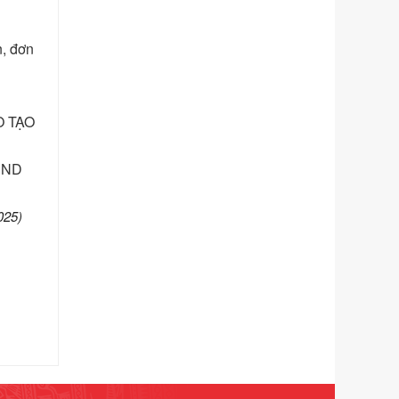
phạm vi chức năng quản lý của Sở
Tư pháp
n, đơn
Ngày ban hành: 01/06/2026
Số kí hiệu:
351/2025/NĐ-CP
Tên: Nghị định số 351/2025/NĐ-CP
O TẠO
của Chính phủ: Quy định chuẩn
nghèo đa chiều quốc gia giai đoạn
2026 - 2030
UBND
Ngày ban hành: 29/12/2026
Số kí hiệu:
3014/QĐ-UBND
025)
Tên: Quyết định về việc công bố
danh mục thủ tục hành chính ban
hành mới, sửa đổi bổ sung trong lĩnh
vực hỗ trợ đầu tư, lĩnh vực đấu thầu
lựa chọn nhà thầu thuộc thẩm quyền
giải quyết của Sở Tài chính và Ban
Quản lý Khu kinh tế Đông Nam
Nghệ An
Ngày ban hành: 23/09/2026