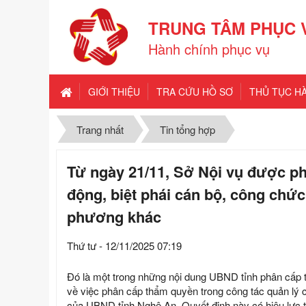
TRUNG TÂM PHỤC 
Hành chính phục vụ
GIỚI THIỆU
TRA CỨU HỒ SƠ
THỦ TỤC H
Trang nhất
Tin tổng hợp
Từ ngày 21/11, Sở Nội vụ được p
động, biệt phái cán bộ, công chứ
phương khác
Thứ tư - 12/11/2025 07:19
Đó là một trong những nội dung UBND tỉnh phân cấp
về việc phân cấp thẩm quyền trong công tác quản lý 
của UBND tỉnh Nghệ An. Quyết định này có hiệu lực t