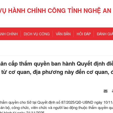
VỤ HÀNH CHÍNH CÔNG TỈNH NGHỆ AN
ÀNH CHÍNH
DỊCH VỤ CÔNG
VĂN BẢN
HỎI ĐÁP
ĐÁNH GIÁ
hân cấp thẩm quyền ban hành Quyết định đi
c từ cơ quan, địa phương này đến cơ quan, 
 thẩm quyền cho Sở tại Quyết định số 87/2025/QĐ-UBND ngày 10/11
cán bộ, công chức, viên chức và người lao động thuộc thẩm quyền qu
hi hành từ ngày 21/11/2025.