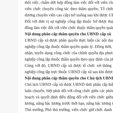
thôi việc, chấm dứt hợp đồng làm việc đối với viên c
viên chức chuyển công tác theo thẩm quyền;
Tổ chức
đương chuyên viên cao cấp) trở xuống sau khi
được
U
Đối với đơn vị sự nghiệp
công lập
thuộc Sở được thự
đồng làm việc đối với viên chức thuộc thẩm quyền quản
Nội dung phân cấp thẩm quyền cho UBND cấp xã
UBND cấp xã được phân quyền thực hiện các nội dung s
nghiệp công lập thuộc thẩm quyền quản lý. Đồng thời,
nhận, tuyển dụng công chức của chính quyền địa phươn
nghiệp công lập
thuộc thẩm quyền theo
quy định của p
Cùng với đó, UBND cấp xã được tổ chức xét thăng h
nghiệp công lập trực thuộc UBND cấp xã sau khi
đượ
Nội dung phân cấp thẩm quyền cho Chủ tịch UBN
Chủ tịch UBND cấp xã
được UBND tỉnh phân cấp thẩ
luân chuyển, biệt phái đối với công chức giữa các p
hoạch và quyết định điều động đối với viên chức giữ
lương, nâng bậc lương trước thời hạn, nâng bậc lương
Thủ trưởng, Phó thủ trưởng, viên chức giữ chức danh 