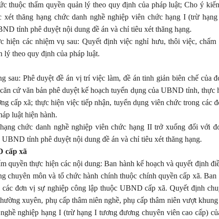
hức thuộc thẩm quyền quản lý theo quy định của pháp luật; Cho ý kiến
 xét thăng hạng chức danh nghề nghiệp viên chức hạng I (trừ hạng
BND tỉnh
phê duyệt
nội dung đề án và chỉ tiêu
xét
thăng hạng.
c hiện các nhiệm vụ sau:
Quyết định việc nghỉ hưu, thôi việc, chấm
 lý theo quy định của pháp luật.
au: Phê duyệt đề án vị trí việc làm, đề án tinh giản biên chế của đ
 căn cứ văn bản phê duyệt kế hoạch tuyển dụng của UBND tỉnh, thực h
g cấp xã; thực hiện việc tiếp nhận, tuyển dụng viên chức trong các 
háp luật hiện hành.
ạng chức danh nghề nghiệp viên chức hạng II trở xuống đối với đ
c
UBND tỉnh
phê duyệt
nội dung đề án và chỉ tiêu
xét
thăng hạng.
D cấp xã
m quyền thực hiện các
nội dung
: Ban hành
kế hoạch và quyết định đi
hòng chuyên môn và tổ chức hành chính thuộc
chính quyền cấp xã
.
Ban 
a các đơn vị sự nghiệp
công lập
thuộc
UBND cấp xã
.
Quyết định chu
 thường xuyên, phụ cấp thâm niên nghề, phụ cấp thâm niên vượt khung 
nghề nghiệp hạng I (trừ hạng I tương đương chuyên viên cao cấp) củ