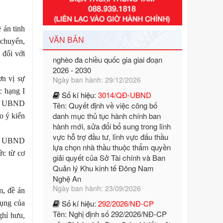
Tên: Nghị định số 351/2025/NĐ-CP
của Chính phủ: Quy định chuẩn
nghèo đa chiều quốc gia giai đoạn
 án tinh
2026 - 2030
VĂN BẢN
 chuyển,
Ngày ban hành: 29/12/2026
 đối với
Số kí hiệu:
3014/QĐ-UBND
Tên: Quyết định về việc công bố
đơn
vị sự
danh mục thủ tục hành chính ban
c hạng I
hành mới, sửa đổi bổ sung trong lĩnh
c
UBND
vực hỗ trợ đầu tư, lĩnh vực đấu thầu
lựa chọn nhà thầu thuộc thẩm quyền
o ý kiến
giải quyết của Sở Tài chính và Ban
Quản lý Khu kinh tế Đông Nam
c UBND
Nghệ An
ức từ cơ
Ngày ban hành: 23/09/2026
Số kí hiệu:
292/2026/NĐ-CP
Tên: Nghị định số 292/2026/NĐ-CP
m, đề án
của Chính phủ: Quy định chi tiết một
số điều và biện pháp để tổ chức,
dụng của
hướng dẫn thi hành Luật Quản lý
ghỉ hưu,