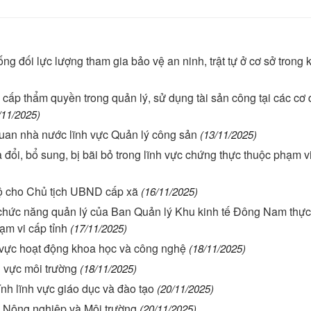
g đối lực lượng tham gia bảo vệ an ninh, trật tự ở cơ sở trong k
cấp thẩm quyền trong quản lý, sử dụng tài sản công tại các cơ 
/11/2025)
quan nhà nước lĩnh vực Quản lý công sản
(13/11/2025)
ổi, bổ sung, bị bãi bỏ trong lĩnh vực chứng thực thuộc phạm v
ộ cho Chủ tịch UBND cấp xã
(16/11/2025)
 chức năng quản lý của Ban Quản lý Khu kinh tế Đông Nam thực
ạm vi cấp tỉnh
(17/11/2025)
 vực hoạt động khoa học và công nghệ
(18/11/2025)
h vực môi trường
(18/11/2025)
h lĩnh vực giáo dục và đào tạo
(20/11/2025)
c Nông nghiệp và Môi trường
(20/11/2025)