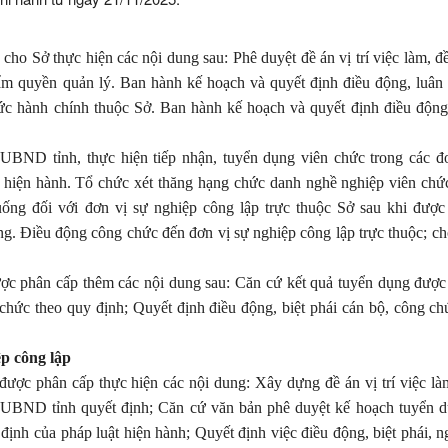
o Sở thực hiện các nội dung sau: Phê duyệt đề án vị trí việc làm, đề
hẩm quyền quản lý.
Ban hành
kế hoạch và quyết định điều động, luân
hức hành chính thuộc
Sở
.
Ban hành
kế hoạch và quyết định điều động
.
UBND tỉnh, thực hiện tiếp nhận, tuyển dụng viên chức trong các 
t hiện hành.
Tổ chức xét thăng hạng chức danh nghề nghiệp viên chứ
uống đối với đơn vị sự nghiệp công lập
trực
thuộc Sở sau khi
đượ
ng.
Điều động
công chức đến đơn vị sự nghiệp công lập trực thuộc; c
h
ược phân cấp thêm các nội dung sau:
Căn cứ kết quả
tuyển dụng
đượ
 chức theo quy định;
Quyết định điều động, biệt phái cán bộ, công ch
p công lập
ược phân cấp thực hiện các nội dung: Xây dựng đề án vị trí việc là
nh UBND tỉnh quyết định; Căn cứ văn bản phê duyệt kế hoạch tuyển 
 định
của pháp luật hiện hành
;
Quyết định việc điều động, biệt phái, n