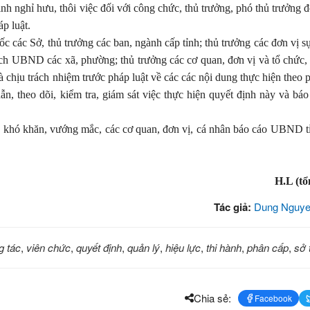
h nghỉ hưu, thôi việc đối với công chức, thủ trưởng, phó thủ trưởng đ
p luật.
 các Sở, thủ trưởng các ban, ngành cấp tỉnh; thủ trưởng c
ác đơn vị s
ch UBND các xã, phường; thủ trưởng các cơ quan, đơn vị và tổ chức,
à chịu trách nhiệm trước pháp luật về các các nội dung thực hiện theo 
, theo dõi, kiểm tra, giám sát việc thực hiện quyết định này và báo
ặc khó khăn, vướng mắc, các cơ quan, đơn vị, cá nhân báo cáo UBND t
H.L (tổ
Tác giả:
Dung Nguye
g tác
,
viên chức
,
quyết định
,
quản lý
,
hiệu lực
,
thi hành
,
phân cấp
,
sở 
Chia sẻ:
Facebook