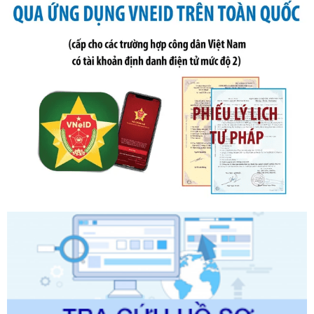
phạt vi phạm hành chính về thuế, hóa đơn được sửa đổi, bổ
sung bởi Nghị định số 102/2021/NĐ-CP
Ngày ban hành: 20/07/2026
Số kí hiệu:
2303/QĐ-UBND
Tên: Quyết định công bố Danh mục thủ tục hành chính mới
ban hành, được sửa đổi, bổ sung, bị bãi bỏ và phê duyệt
Quy trình nội bộ, quy trình điện tử giải quyết thủ tục hành
chính trong một số lĩnh vực thuộc phạm vi chức năng quản
lý của Sở Văn hóa, Thể tha
Ngày ban hành: 01/06/2026
Số kí hiệu:
2304/QĐ-UBND
Tên: Quyết định công bố Danh mục thủ tục hành chính
được sửa đổi, bổ sung và phê duyệt Quy trình nội bộ, quy
trình điện tử giải quyết thủ tục hành chính trong lĩnh vực Du
lịch thuộc phạm vi chức năng quản lý của Sở Văn hóa, Thể
thao và Du lịch
Ngày ban hành: 01/06/2026
Số kí hiệu:
2310/QĐ-UBND
Tên: Về việc công bố Danh mục thủ tục hành chính sửa
đổi, bổ sung và phê duyệt Quy trình nội bộ, quy trình điện tử