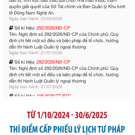
Số kí hiệu:
292/2026/NĐ-CP
Tên: Nghị định số 292/2026/NĐ-CP của Chính phủ: Quy
định chi tiết một số điều và biện pháp để tổ chức, hướng
dẫn thi hành Luật Quản lý ngoại thương
Ngày ban hành: 21/07/2026
Số kí hiệu:
292/2026/NĐ-CP
Tên: Nghị định số 292/2026/NĐ-CP của Chính phủ: Quy
định chi tiết một số điều và biện pháp để tổ chức, hướng
dẫn thi hành Luật Quản lý ngoại thương
Ngày ban hành: 21/07/2026
Số kí hiệu:
105/2026/TT-BTC
Tên: Thông tư số 105/2026/TT-BTC của Bộ Tài chính: Bãi
bỏ Thông tư số 87/2019/TT- BТC ngày 19 tháng 12 năm
2019 của Bộ trưởng Bộ Tài chính hướng dẫn thực hiện xử
phạt vi phạm hành chính trong lĩnh vực kho bạc nhà nước
Ngày ban hành: 21/07/2026
Số kí hiệu:
291/2026/NĐ-CP
Tên: Nghị định số 291/2026/NĐ-CP của Chính phủ: Sửa
đổi, bổ sung một số điều của Nghị định số 125/2020/NĐ-СР
ngày 19 tháng 10 năm 2020 của Chính phủ quy định xử