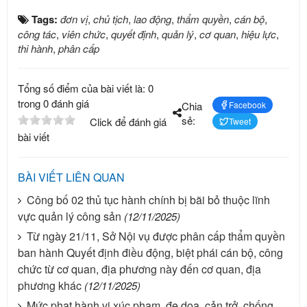
Tags:
đơn vị
,
chủ tịch
,
lao động
,
thẩm quyền
,
cán bộ
,
công tác
,
viên chức
,
quyết định
,
quản lý
,
cơ quan
,
hiệu lực
,
thi hành
,
phân cấp
Tổng số điểm của bài viết là: 0
trong 0 đánh giá
Chia
Facebook
sẻ:
Click để đánh giá
Tweet
bài viết
BÀI VIẾT LIÊN QUAN
Công bố 02 thủ tục hành chính bị bãi bỏ thuộc lĩnh
vực quản lý công sản
(12/11/2025)
Từ ngày 21/11, Sở Nội vụ được phân cấp thẩm quyền
ban hành Quyết định điều động, biệt phái cán bộ, công
chức từ cơ quan, địa phương này đến cơ quan, địa
phương khác
(12/11/2025)
Mức phạt hành vi xúc phạm, đe dọa, cản trở, chống