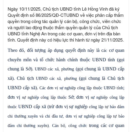
Ngày 10/11/2025, Chủ tịch UBND tỉnh Lê Hồng Vinh đã ký
Quyết định số 86/2025/QĐ-CTUBND về việc phân cấp thẩm
quyền trong công tác quản lý cán bộ, công chức, viên chức
và người lao động thuộc thẩm quyền quản lý của Chủ tịch
UBND tỉnh Nghệ An trong các cơ quan, đơn vị trên địa bàn
tỉnh. Quyết định này có hiệu lực thi hành từ ngày 21/11/2025.
Theo đó, đ
ối tượng áp dụng
quyết định này là
c
cơ quan
ác
chuyên môn và tổ chức hành chính thuộc UBND tỉnh (gọi
chung là Sở).
(gọi chung là UBND cấp
UBND các xã, phường
xã). Chủ tịch
(gọi chung là Chủ tịch
UBND các xã, phường
UBND cấp xã).
;
Các đơn vị sự nghiệp công lập thuộc UBND tỉnh
đơn vị
Sở;
đơn vị
sự nghiệp công lập thuộc
sự nghiệp công lập
UBND cấp xã (trừ đơn vị sự nghiệp
thuộc
công lập tự bảo đảm
chi thường xuyên và chi đầu tư, đơn vị sự nghiệp công lập tự bảo
trong các cơ quan
đảm chi thường xuyên).
Cán bộ, công chức