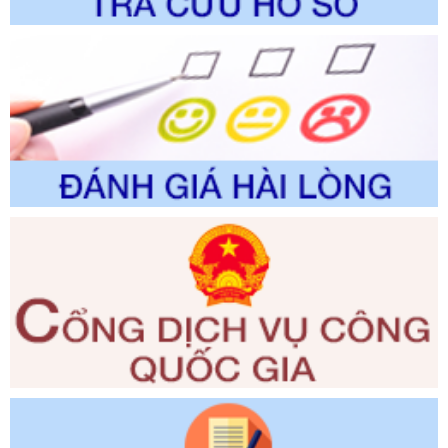
trong giải quyết thủtục hành chính lĩnh vực biến đổi khí hậu
thuộc phạm vi giải quyết của Sở Nông nghiệp và Môi
trường
Ngày ban hành: 01/06/2026
Số kí hiệu:
2300/QĐ-UBND
Tên: V/v công bố danh mục thủ tục hành chính được sửa
đổi, bổ sung và phê duyệt quy trình nội bộ, quy trình điện tử
giải quyết thủ tục hành chính trong lĩnh vực Luật sư thuộc
phạm vi chức năng quản lý của Sở Tư pháp
Ngày ban hành: 01/06/2026
Số kí hiệu:
351/2025/NĐ-CP
Tên: Nghị định số 351/2025/NĐ-CP của Chính phủ: Quy
định chuẩn nghèo đa chiều quốc gia giai đoạn 2026 - 2030
Ngày ban hành: 29/12/2026
Số kí hiệu:
3014/QĐ-UBND
Tên: Quyết định về việc công bố danh mục thủ tục hành
chính ban hành mới, sửa đổi bổ sung trong lĩnh vực hỗ trợ
đầu tư, lĩnh vực đấu thầu lựa chọn nhà thầu thuộc thẩm
quyền giải quyết của Sở Tài chính và Ban Quản lý Khu kinh