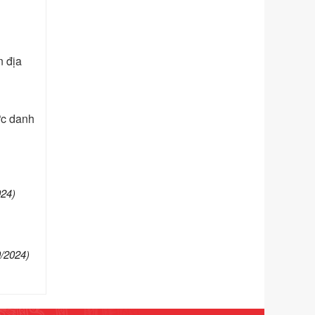
phạm vi chức năng quản lý của Sở
Tư pháp
Ngày ban hành: 01/06/2026
n địa
Số kí hiệu:
351/2025/NĐ-CP
Tên: Nghị định số 351/2025/NĐ-CP
của Chính phủ: Quy định chuẩn
nghèo đa chiều quốc gia giai đoạn
ức danh
2026 - 2030
Ngày ban hành: 29/12/2026
Số kí hiệu:
3014/QĐ-UBND
Tên: Quyết định về việc công bố
danh mục thủ tục hành chính ban
024)
hành mới, sửa đổi bổ sung trong lĩnh
vực hỗ trợ đầu tư, lĩnh vực đấu thầu
lựa chọn nhà thầu thuộc thẩm quyền
giải quyết của Sở Tài chính và Ban
9/2024)
Quản lý Khu kinh tế Đông Nam
Nghệ An
Ngày ban hành: 23/09/2026
Số kí hiệu:
292/2026/NĐ-CP