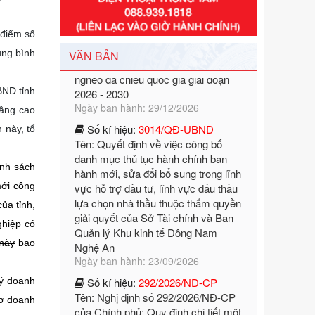
Tên: Nghị định số 351/2025/NĐ-CP
của Chính phủ: Quy định chuẩn
nghèo đa chiều quốc gia giai đoạn
 điểm số
2026 - 2030
ung bình
VĂN BẢN
Ngày ban hành: 29/12/2026
Số kí hiệu:
3014/QĐ-UBND
BND tỉnh
Tên: Quyết định về việc công bố
danh mục thủ tục hành chính ban
nâng cao
hành mới, sửa đổi bổ sung trong lĩnh
 này, tổ
vực hỗ trợ đầu tư, lĩnh vực đấu thầu
lựa chọn nhà thầu thuộc thẩm quyền
ính sách
giải quyết của Sở Tài chính và Ban
Quản lý Khu kinh tế Đông Nam
mới công
Nghệ An
ủa tỉnh,
Ngày ban hành: 23/09/2026
ghiệp có
Số kí hiệu:
292/2026/NĐ-CP
này
bao
Tên: Nghị định số 292/2026/NĐ-CP
của Chính phủ: Quy định chi tiết một
số điều và biện pháp để tổ chức,
ký doanh
hướng dẫn thi hành Luật Quản lý
rợ doanh
ngoại thương