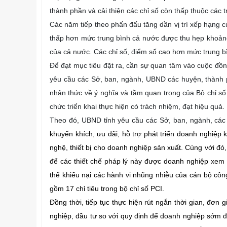
thành phần và cải thiện các chỉ số còn thấp thuộc các tr
Các năm tiếp theo phấn đấu tăng dần vị trí xếp hạng 
thấp hơn mức trung bình cả nước được thu hẹp khoảng 
của cả nước. Các chỉ số, điểm số cao hơn mức trung bì
Để đạt mục tiêu đặt ra, cần sự quan tâm vào cuộc đồ
yêu cầu các Sở, ban, ngành, UBND các huyện, thành p
nhận thức về ý nghĩa và tầm quan trọng của Bộ chỉ số 
chức triển khai thực hiện có trách nhiệm, đạt hiệu quả.
Theo đó, UBND tỉnh yêu cầu các Sở, ban, ngành, cá
khuyến khích, ưu đãi, hỗ trợ phát triển doanh nghiệp
nghệ, thiết bị cho doanh nghiệp sản xuất. Cùng với đó,
để các thiết chế pháp lý này được doanh nghiệp xem 
thể khiếu nại các hành vi nhũng nhiễu của cán bộ công 
gồm 17 chỉ tiêu trong bộ chỉ số PCI.
Đồng thời, tiếp tục thực hiện rút ngắn thời gian, đơn
nghiệp, đầu tư so với quy định để doanh nghiệp sớm đ