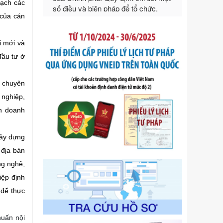
bạch các
Ngày ban hành: 21/07/2026
 của cán
Số kí hiệu:
292/2026/NĐ-CP
Tên: Nghị định số 292/2026/NĐ-CP
của Chính phủ: Quy định chi tiết một
i mới và
số điều và biện pháp để tổ chức,
đầu tư ở
hướng dẫn thi hành Luật Quản lý
ngoại thương
Ngày ban hành: 21/07/2026
c chuyên
Số kí hiệu:
105/2026/TT-BTC
 nghiệp,
Tên: Thông tư số 105/2026/TT-BTC
ch doanh
của Bộ Tài chính: Bãi bỏ Thông tư số
87/2019/TT- BТC ngày 19 tháng 12
xây dựng
năm 2019 của Bộ trưởng Bộ Tài
chính hướng dẫn thực hiện xử phạt
 địa bàn
vi phạm hành chính trong lĩnh vực
ng nghệ,
kho bạc nhà nước
iệp định
Ngày ban hành: 21/07/2026
 để thực
Số kí hiệu:
291/2026/NĐ-CP
Tên: Nghị định số 291/2026/NĐ-CP
của Chính phủ: Sửa đổi, bổ sung
huấn nội