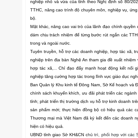
nghiệp nhỏ và vừa của tỉnh theo Nghị định số 80/2
TTHC, nâng cao trình độ chuyên môn, nghiệp vụ, ứng d
bộ.
Mặt khác, nâng cao vai trò của lãnh đạo chính quyền 
dám chịu trách nhiệm để từng bước rút ngắn các TTHC
trong và ngoài nước.
Tuyên truyền, hỗ trợ các doanh nghiệp, hợp tác xã, t
nghiệp trên địa bàn Nghệ An tham gia đề xuất nhiệm
hợp tác xã,... Chỉ đạo đẩy mạnh hoạt động kết nối 
nghiệp tăng cường hợp tác trong lĩnh vực giáo dục ngh
Ban Quản lý Khu kinh tế Đông Nam, Sở Kế hoạch và Đ
chính sách khuyến khích, ưu đãi phát triển các ngành
tỉnh; phát triển thị trường dịch vụ hỗ trợ kinh doanh t
sản phẩm mới; thực hiện đồng bộ có hiệu quả các ca
Thương mại mà Việt Nam đã ký kết đến các doanh nghi
hiện có hiệu quả.
UBND tỉnh giao Sở KH&CN c
hủ trì, phối hợp với các