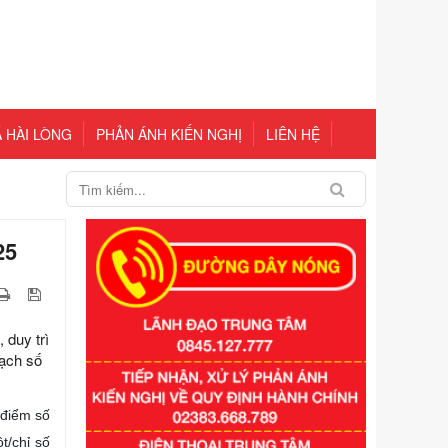
 HÀI LÒNG
PHẢN ÁNH KIẾN NGHỊ
LIÊN HỆ
25
 duy trì
oạch số
 điểm số
Số kí hiệu:
351/2025/NĐ-CP
t/chỉ số