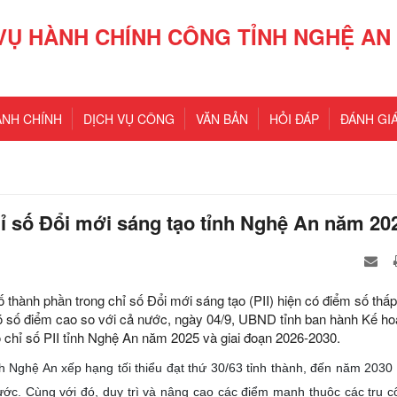
VỤ HÀNH CHÍNH CÔNG TỈNH NGHỆ AN
ÀNH CHÍNH
DỊCH VỤ CÔNG
VĂN BẢN
HỎI ĐÁP
ĐÁNH GIÁ
hỉ số Đổi mới sáng tạo tỉnh Nghệ An năm 20
thành phần trong chỉ số Đổi mới sáng tạo (PII) hiện có điểm số thấp,
ó số điểm cao so với cả nước, ngày 04/9, UBND tỉnh ban hành Kế h
chỉ số PII tỉnh Nghệ An năm 2025 và giai đoạn 2026-2030.
nh Nghệ An xếp hạng tối thiểu đạt thứ 30/63 tỉnh thành, đến năm 2030
ước. Cùng với đó, duy trì và nâng cao các điểm mạnh thuộc các trụ cộ