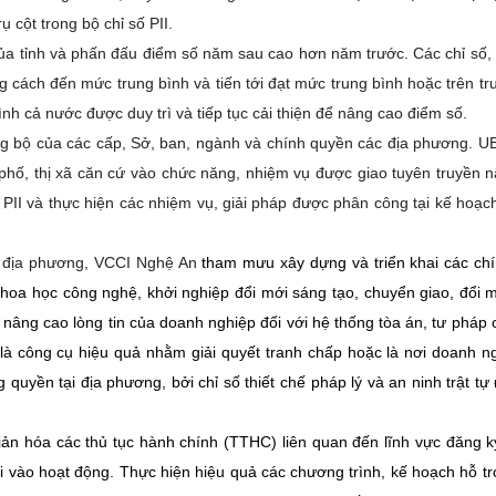
ụ cột trong bộ chỉ số PII.
của tỉnh và phấn đấu điểm số năm sau cao hơn năm trước. Các chỉ số,
cách đến mức trung bình và tiến tới đạt mức trung bình hoặc trên tr
nh cả nước được duy trì và tiếp tục cải thiện để nâng cao điểm số.
ng bộ của các cấp, Sở, ban, ngành và chính quyền các địa phương. U
hố, thị xã căn cứ vào chức năng, nhiệm vụ được giao tuyên truyền 
PII và thực hiện các nhiệm vụ, giải pháp được phân công tại kế hoạch
c địa phương, VCCI Nghệ An
tham mưu xây dựng và triển khai các ch
 khoa học công nghệ, khởi nghiệp đổi mới sáng tạo, chuyển giao, đổi 
 nâng cao lòng tin của doanh nghiệp đối với hệ thống tòa án, tư pháp c
là công cụ hiệu quả nhằm giải quyết tranh chấp hoặc là nơi doanh n
quyền tại địa phương, bởi chỉ số thiết chế pháp lý và an ninh trật tự
 giản hóa các thủ tục hành chính (TTHC) liên quan đến lĩnh vực đăng 
i vào hoạt động. Thực hiện hiệu quả các chương trình, kế hoạch hỗ t