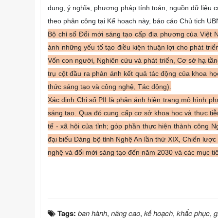
dung, ý nghĩa, phương pháp tính toán, nguồn dữ liệu củ
theo phân công tại Kế hoạch này, báo cáo Chủ tịch UB
Bộ chỉ số Đổi mới sáng tạo cấp địa phương của Việt N
ánh những yếu tố tạo điều kiện thuận lợi cho phát triể
Vốn con người, Nghiên cứu và phát triển, Cơ sở hạ tầng
trụ cột đầu ra phản ánh kết quả tác động của khoa học
thức sáng tạo và công nghệ, Tác động).
Xác định Chỉ số PII là phản ánh hiện trạng mô hình phá
sáng tạo. Qua đó cung cấp cơ sở khoa học và thực tiễn
tế - xã hội của tỉnh; góp phần thực hiện thành công Ng
đại biểu Đảng bộ tỉnh Nghệ An lần thứ XIX, Chiến lược 
nghệ và đổi mới sáng tạo đến năm 2030 và các mục tiêu
Tags:
ban hành
,
nâng cao
,
kế hoạch
,
khắc phục
,
g