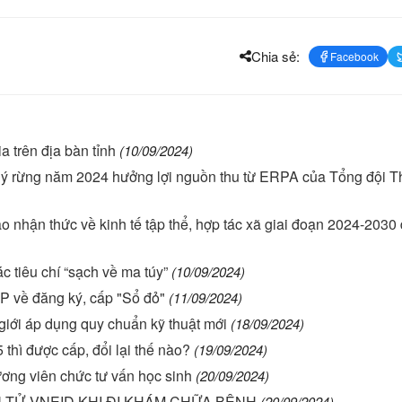
Chia sẻ:
Facebook
 trên địa bàn tỉnh
(10/09/2024)
lý rừng năm 2024 hưởng lợi nguồn thu từ ERPA của Tổng đội 
ao nhận thức về kinh tế tập thể, hợp tác xã giai đoạn 2024-2030
 tiêu chí “sạch về ma túy”
(10/09/2024)
 về đăng ký, cấp "Sổ đỏ"
(11/09/2024)
giới áp dụng quy chuẩn kỹ thuật mới
(18/09/2024)
 thì được cấp, đổi lại thế nào?
(19/09/2024)
ơng viên chức tư vấn học sinh
(20/09/2024)
TỬ VNEID KHI ĐI KHÁM CHỮA BỆNH
(20/09/2024)