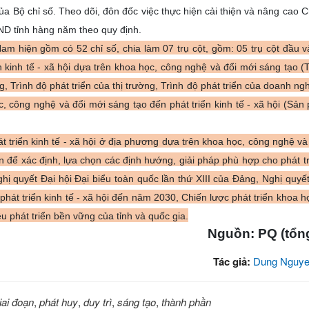
a Bộ chỉ số. Theo dõi, đôn đốc việc thực hiện cải thiện và nâng cao Ch
ND tỉnh hàng năm theo quy định.
am hiện gồm có 52 chỉ số, chia làm 07 trụ cột, gồm: 05 trụ cột đầu 
n kinh tế - xã hội dựa trên khoa học, công nghệ và đổi mới sáng tạo (
, Trình độ phát triển của thị trường, Trình độ phát triển của doanh ngh
, công nghệ và đổi mới sáng tạo đến phát triển kinh tế - xã hội (Sản 
t triển kinh tế - xã hội ở địa phương dựa trên khoa học, công nghệ và
 để xác định, lựa chọn các định hướng, giải pháp phù hợp cho phát tr
hị quyết Đại hội Đại biểu toàn quốc lần thứ XIII của Đảng, Nghị quyết
phát triển kinh tế - xã hội đến năm 2030, Chiến lược phát triển khoa h
 phát triển bền vững của tỉnh và quốc gia.
Nguồn: PQ (tổn
Tác giả:
Dung Nguye
iai đoạn
,
phát huy
,
duy trì
,
sáng tạo
,
thành phần