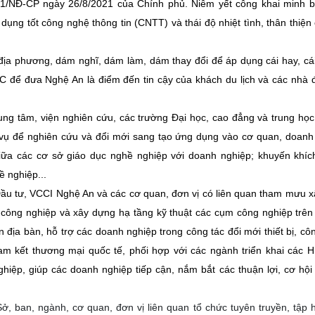
021/NĐ-CP ngày 26/8/2021 của Chính phủ. Niêm yết công khai minh 
ụng tốt công nghệ thông tin (CNTT) và thái độ nhiệt tình, thân thiện
địa phương, dám nghĩ, dám làm, dám thay đổi để áp dụng cái hay, cá
 để đưa Nghệ An là điểm đến tin cậy của khách du lịch và các nhà 
rung tâm, viện nghiên cứu, các trường Đại học, cao đẳng và trung họ
 vụ để nghiên cứu và đổi mới sang tạo ứng dụng vào cơ quan, doanh
giữa các cơ sở giáo dục nghề nghiệp với doanh nghiệp; khuyến khí
ề nghiệp...
ầu tư, VCCI Nghệ An và các cơ quan, đơn vị có liên quan tham mưu 
 công nghiệp và xây dựng hạ tầng kỹ thuật các cụm công nghiệp trên
rên địa bàn, hỗ trợ các doanh nghiệp trong công tác đổi mới thiết bị, cô
m kết thương mại quốc tế, phối hợp với các ngành triển khai các H
ệp, giúp các doanh nghiệp tiếp cận, nắm bắt các thuận lợi, cơ hội
 Sở, ban, ngành, cơ quan, đơn vị liên quan tổ chức tuyên truyền, tập 