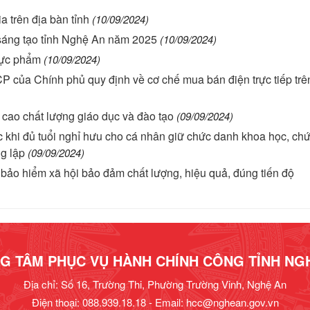
 trên địa bàn tỉnh
(10/09/2024)
 sáng tạo tỉnh Nghệ An năm 2025
(10/09/2024)
thực phẩm
(10/09/2024)
P của Chính phủ quy định về cơ chế mua bán điện trực tiếp trê
g cao chất lượng giáo dục và đào tạo
(09/09/2024)
tác khi đủ tuổi nghỉ hưu cho cá nhân giữ chức danh khoa học, ch
g lập
(09/09/2024)
ấp bảo hiểm xã hội bảo đảm chất lượng, hiệu quả, đúng tiến độ
G TÂM PHỤC VỤ HÀNH CHÍNH CÔNG TỈNH NG
Địa chỉ: Số 16, Trường Thi, Phường Trường Vinh, Nghệ An
Điện thoại: 088.939.18.18 - Email:
hcc@nghean.gov.vn