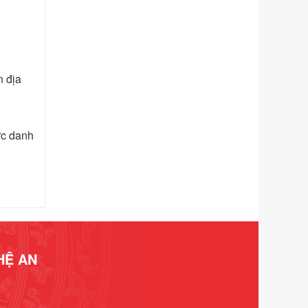
chính trong lĩnh vực Luật sư thuộc
phạm vi chức năng quản lý của Sở
Tư pháp
Ngày ban hành: 01/06/2026
n địa
Số kí hiệu:
351/2025/NĐ-CP
Tên: Nghị định số 351/2025/NĐ-CP
của Chính phủ: Quy định chuẩn
nghèo đa chiều quốc gia giai đoạn
ức danh
2026 - 2030
Ngày ban hành: 29/12/2026
Số kí hiệu:
3014/QĐ-UBND
Tên: Quyết định về việc công bố
danh mục thủ tục hành chính ban
hành mới, sửa đổi bổ sung trong lĩnh
vực hỗ trợ đầu tư, lĩnh vực đấu thầu
lựa chọn nhà thầu thuộc thẩm quyền
HỆ AN
giải quyết của Sở Tài chính và Ban
Quản lý Khu kinh tế Đông Nam
Nghệ An
Ngày ban hành: 23/09/2026