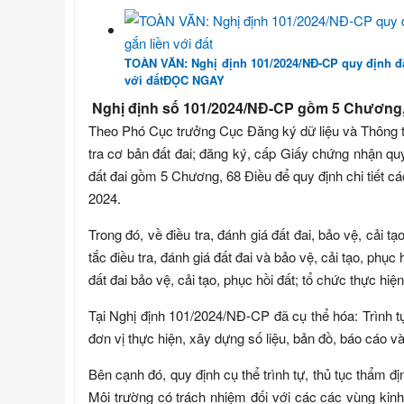
TOÀN VĂN: Nghị định 101/2024/NĐ-CP quy định đă
với đất
ĐỌC NGAY
Nghị định số 101/2024/NĐ-CP gồm 5 Chương,
Theo Phó Cục trưởng Cục Đăng ký dữ liệu và Thông t
tra cơ bản đất đai; đăng ký, cấp Giấy chứng nhận quy
đất đai gồm 5 Chương, 68 Điều để quy định chi tiết cá
2024.
Trong đó, về điều tra, đánh giá đất đai, bảo vệ, cải t
tắc điều tra, đánh giá đất đai và bảo vệ, cải tạo, phục 
đất đai bảo vệ, cải tạo, phục hồi đất; tổ chức thực hiện
Tại Nghị định 101/2024/NĐ-CP đã cụ thể hóa: Trình tự
đơn vị thực hiện, xây dựng số liệu, bản đồ, báo cáo và l
Bên cạnh đó, quy định cụ thể trình tự, thủ tục thẩm đị
Môi trường có trách nhiệm đối với các các vùng kinh 