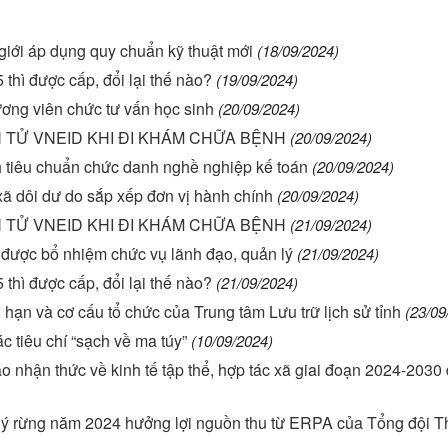
giới áp dụng quy chuẩn kỹ thuật mới
(18/09/2024)
 thì được cấp, đổi lại thế nào?
(19/09/2024)
ơng viên chức tư vấn học sinh
(20/09/2024)
TỬ VNEID KHI ĐI KHÁM CHỮA BỆNH
(20/09/2024)
tiêu chuẩn chức danh nghề nghiệp kế toán
(20/09/2024)
xã dôi dư do sắp xếp đơn vị hành chính
(20/09/2024)
TỬ VNEID KHI ĐI KHÁM CHỮA BỆNH
(21/09/2024)
được bổ nhiệm chức vụ lãnh đạo, quản lý
(21/09/2024)
 thì được cấp, đổi lại thế nào?
(21/09/2024)
ạn và cơ cấu tổ chức của Trung tâm Lưu trữ lịch sử tỉnh
(23/09
 tiêu chí “sạch về ma túy”
(10/09/2024)
ao nhận thức về kinh tế tập thể, hợp tác xã giai đoạn 2024-2030
lý rừng năm 2024 hưởng lợi nguồn thu từ ERPA của Tổng đội 