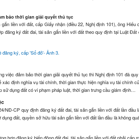
m bảo thời gian giải quyết thủ tục
ản gắn liền với đất, cấp Giấy nhận (điều 22, Nghị định 101), ông Hiếu c
 đăng ký đất đai, tài sản gắn liền với đất theo quy định tại Luật Đất
g việc đảm bảo thời gian giải quyết thủ tục thì Nghị định 101 đã quy
 xác định nghĩa vụ tài chính, thời gian thực hiện nghĩa vụ tài chính c
ợp sử dụng đất có vi phạm pháp luật, thời gian trưng cầu giám định…
ệc
4/NĐ-CP quy định đăng ký đất đai, tài sản gắn liền với đất lần đầu 
ụng đất, quyền sở hữu tài sản gắn liền với đất lần đầu là không qu
ng hợp đăng ký biến động đất đai, tài sản gắn liền với đất phải cấp 