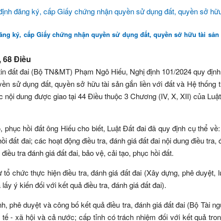
ng ký, cấp Giấy chứng nhận quyền sử dụng đất, quyền sở hữu tài sản 
 68 Điều
in đất đai (Bộ TN&MT) Phạm Ngô Hiếu, Nghị định 101/2024 quy định
ền sử dụng đất, quyền sở hữu tài sản gắn liền với đất và Hệ thống t
c nội dung được giao tại 44 Điều thuộc 3 Chương (IV, X, XII) của Luật
ạo, phục hồi đất ông Hiếu cho biết, Luật Đất đai đã quy định cụ thể về
hồi đất đai; các hoạt động điều tra, đánh giá đất đai nội dung điều tra,
 điều tra đánh giá đất đai, bảo vệ, cải tạo, phục hồi đất.
 tổ chức thực hiện điều tra, đánh giá đất đai (Xây dựng, phê duyệt, 
ấy ý kiến đối với kết quả điều tra, đánh giá đất đai).
nh, phê duyệt và công bố kết quả điều tra, đánh giá đất đai (Bộ Tài n
tế - xã hội và cả nước; cấp tỉnh có trách nhiệm đối với kết quả tr