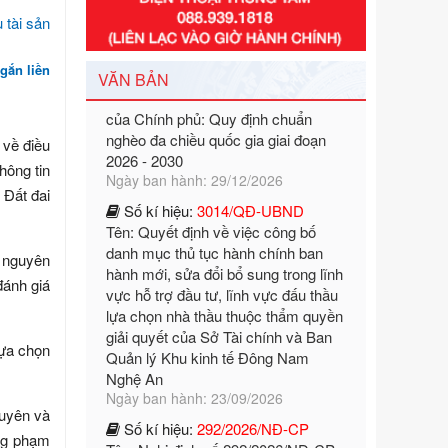
Số kí hiệu:
351/2025/NĐ-CP
Tên: Nghị định số 351/2025/NĐ-CP
của Chính phủ: Quy định chuẩn
gắn liền
nghèo đa chiều quốc gia giai đoạn
VĂN BẢN
2026 - 2030
Ngày ban hành: 29/12/2026
 về điều
Số kí hiệu:
3014/QĐ-UBND
Tên: Quyết định về việc công bố
hông tin
danh mục thủ tục hành chính ban
 Đất đai
hành mới, sửa đổi bổ sung trong lĩnh
vực hỗ trợ đầu tư, lĩnh vực đấu thầu
lựa chọn nhà thầu thuộc thẩm quyền
: nguyên
giải quyết của Sở Tài chính và Ban
 đánh giá
Quản lý Khu kinh tế Đông Nam
Nghệ An
Ngày ban hành: 23/09/2026
lựa chọn
Số kí hiệu:
292/2026/NĐ-CP
Tên: Nghị định số 292/2026/NĐ-CP
của Chính phủ: Quy định chi tiết một
guyên và
số điều và biện pháp để tổ chức,
ong phạm
hướng dẫn thi hành Luật Quản lý