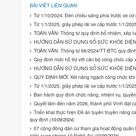
BÀI VIẾT LIÊN QUAN
Từ 1/10/2024: Đèn chiếu sáng phía trước xe cơ 
Từ 1/1/2025, giấy phép lái xe cấp trước 1/1/2025
TOÀN VĂN: Thông tư quy định bổ nhiệm, xếp lư
HƯỚNG DẪN SỬ DỤNG SỔ SỨC KHỎE ĐIỆN 
TOÀN VĂN: Thông tư 66/2024/TT-BTC quy định 
Quy định mức hỗ trợ với cán bộ công chức cấp 
HƯỚNG DẪN SỬ DỤNG SỔ SỨC KHỎE ĐIỆN 
QUY ĐỊNH MỚI: Xét nâng ngạch công chức khi 
Từ 1/1/2025, giấy phép lái xe cấp trước 1/1/2025
Ban hành quy định chức năng, nhiệm vụ, quyền h
Quyết tâm đến năm 2026, thành phố Vinh đạt các
Triển khai thực hiện Đề án tuyên truyền nâng c
quy định
(10/09/2024)
07 cộng đồng dân cư tham gia hoạt động quản 
niên xung phong 10 Nghệ An
(10/09/2024)