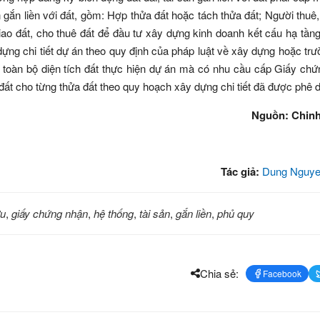
ắn liền với đất, gồm: Hợp thửa đất hoặc tách thửa đất; Người thuê, 
o đất, cho thuê đất để đầu tư xây dựng kinh doanh kết cấu hạ tần
ựng chi tiết dự án theo quy định của pháp luật về xây dựng hoặc tr
toàn bộ diện tích đất thực hiện dự án mà có nhu cầu cấp Giấy ch
đất cho từng thửa đất theo quy hoạch xây dựng chi tiết đã được phê 
Nguồn: Chin
Tác giả:
Dung Nguye
ữu
,
giấy chứng nhận
,
hệ thống
,
tài sản
,
gắn liền
,
phủ quy
Chia sẻ:
Facebook