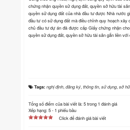
chứng nhận quyền sử dụng đất, quyền sở hữu tài sản g
quyền sử dụng đất của nhà đầu tư được Nhà nước gia
đầu tư có sử dụng đất mà điều chỉnh quy hoạch xây d
chủ đầu tư dự án đã được cấp Giấy chứng nhận cho 
quyền sử dụng đất, quyền sở hữu tài sản gắn liền với 
Tags:
nghị định
,
đăng ký
,
thông tin
,
sử dụng
,
sở h
Tổng số điểm của bài viết là: 5 trong 1 đánh giá
Xếp hạng:
5
-
1
phiếu bầu
Click để đánh giá bài viết