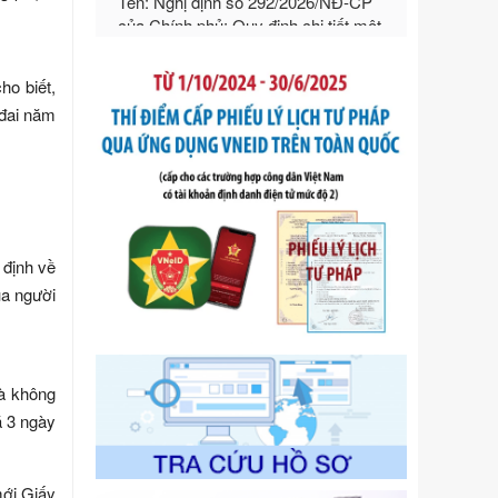
ngoại thương
Ngày ban hành: 21/07/2026
Số kí hiệu:
292/2026/NĐ-CP
ho biết,
Tên: Nghị định số 292/2026/NĐ-CP
 đai năm
của Chính phủ: Quy định chi tiết một
số điều và biện pháp để tổ chức,
hướng dẫn thi hành Luật Quản lý
ngoại thương
Ngày ban hành: 21/07/2026
Số kí hiệu:
105/2026/TT-BTC
 định về
Tên: Thông tư số 105/2026/TT-BTC
ủa người
của Bộ Tài chính: Bãi bỏ Thông tư số
87/2019/TT- BТC ngày 19 tháng 12
năm 2019 của Bộ trưởng Bộ Tài
chính hướng dẫn thực hiện xử phạt
vi phạm hành chính trong lĩnh vực
là không
kho bạc nhà nước
á 3 ngày
Ngày ban hành: 21/07/2026
Số kí hiệu:
291/2026/NĐ-CP
Tên: Nghị định số 291/2026/NĐ-CP
mới Giấy