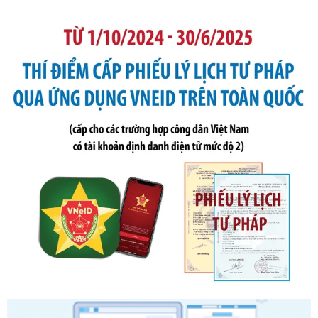
bỏ Thông tư số 87/2019/TT- BТC ngày 19 tháng 12 năm
2019 của Bộ trưởng Bộ Tài chính hướng dẫn thực hiện xử
phạt vi phạm hành chính trong lĩnh vực kho bạc nhà nước
Ngày ban hành: 21/07/2026
Số kí hiệu:
291/2026/NĐ-CP
Tên: Nghị định số 291/2026/NĐ-CP của Chính phủ: Sửa
đổi, bổ sung một số điều của Nghị định số 125/2020/NĐ-СР
ngày 19 tháng 10 năm 2020 của Chính phủ quy định xử
phạt vi phạm hành chính về thuế, hóa đơn được sửa đổi, bổ
sung bởi Nghị định số 102/2021/NĐ-CP
Ngày ban hành: 20/07/2026
Số kí hiệu:
2303/QĐ-UBND
Tên: Quyết định công bố Danh mục thủ tục hành chính mới
ban hành, được sửa đổi, bổ sung, bị bãi bỏ và phê duyệt
Quy trình nội bộ, quy trình điện tử giải quyết thủ tục hành
chính trong một số lĩnh vực thuộc phạm vi chức năng quản
lý của Sở Văn hóa, Thể tha
Ngày ban hành: 01/06/2026
Số kí hiệu:
2304/QĐ-UBND
Tên: Quyết định công bố Danh mục thủ tục hành chính