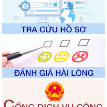
được sửa đổi, bổ sung và phê duyệt Quy trình nội bộ, quy
trình điện tử giải quyết thủ tục hành chính trong lĩnh vực Du
lịch thuộc phạm vi chức năng quản lý của Sở Văn hóa, Thể
thao và Du lịch
Ngày ban hành: 01/06/2026
Số kí hiệu:
2310/QĐ-UBND
Tên: Về việc công bố Danh mục thủ tục hành chính sửa
đổi, bổ sung và phê duyệt Quy trình nội bộ, quy trình điện tử
trong giải quyết thủtục hành chính lĩnh vực biến đổi khí hậu
thuộc phạm vi giải quyết của Sở Nông nghiệp và Môi
trường
Ngày ban hành: 01/06/2026
Số kí hiệu:
2300/QĐ-UBND
Tên: V/v công bố danh mục thủ tục hành chính được sửa
đổi, bổ sung và phê duyệt quy trình nội bộ, quy trình điện tử
giải quyết thủ tục hành chính trong lĩnh vực Luật sư thuộc
phạm vi chức năng quản lý của Sở Tư pháp
Ngày ban hành: 01/06/2026
Số kí hiệu:
351/2025/NĐ-CP