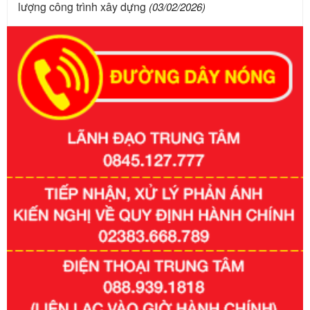
lượng công trình xây dựng
(03/02/2026)
Số kí hiệu:
351/2025/NĐ-CP
Tên: Nghị định số 351/2025/NĐ-CP của Chính phủ: Quy
định chuẩn nghèo đa chiều quốc gia giai đoạn 2026 - 2030