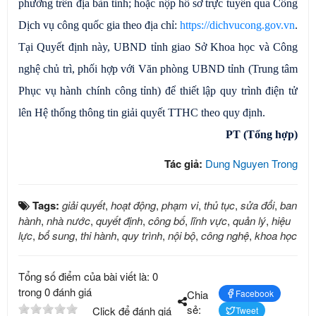
phường trên địa bàn tỉnh; hoặc nộp hồ sơ trực tuyến qua Cổng
Dịch vụ công quốc gia theo địa chỉ:
https://dichvucong.gov.vn
.
Tại Quyết định này, UBND tỉnh giao Sở Khoa học và Công
nghệ chủ trì, phối hợp với Văn phòng UBND tỉnh (Trung tâm
Phục vụ hành chính công tỉnh) để thiết lập quy trình điện tử
lên Hệ thống thông tin giải quyết TTHC theo quy định.
PT (Tổng hợp)
Tác giả:
Dung Nguyen Trong
Tags:
giải quyết
,
hoạt động
,
phạm vi
,
thủ tục
,
sửa đổi
,
ban
hành
,
nhà nước
,
quyết định
,
công bố
,
lĩnh vực
,
quản lý
,
hiệu
lực
,
bổ sung
,
thi hành
,
quy trình
,
nội bộ
,
công nghệ
,
khoa học
Tổng số điểm của bài viết là: 0
trong 0 đánh giá
Chia
Facebook
sẻ:
Click để đánh giá
Tweet