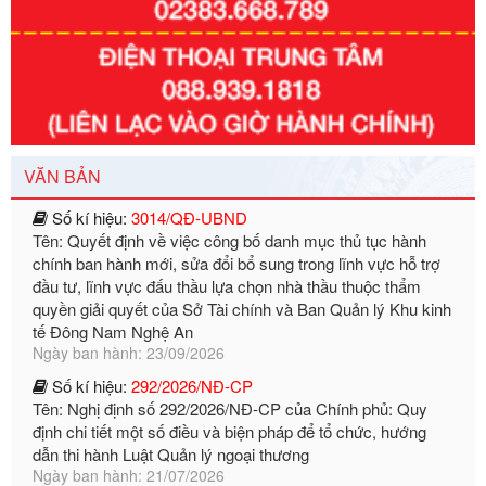
Số kí hiệu:
351/2025/NĐ-CP
Tên: Nghị định số 351/2025/NĐ-CP của Chính phủ: Quy
định chuẩn nghèo đa chiều quốc gia giai đoạn 2026 - 2030
Ngày ban hành: 29/12/2026
Số kí hiệu:
3014/QĐ-UBND
VĂN BẢN
Tên: Quyết định về việc công bố danh mục thủ tục hành
chính ban hành mới, sửa đổi bổ sung trong lĩnh vực hỗ trợ
đầu tư, lĩnh vực đấu thầu lựa chọn nhà thầu thuộc thẩm
quyền giải quyết của Sở Tài chính và Ban Quản lý Khu kinh
tế Đông Nam Nghệ An
Ngày ban hành: 23/09/2026
Số kí hiệu:
292/2026/NĐ-CP
Tên: Nghị định số 292/2026/NĐ-CP của Chính phủ: Quy
định chi tiết một số điều và biện pháp để tổ chức, hướng
dẫn thi hành Luật Quản lý ngoại thương
Ngày ban hành: 21/07/2026
Số kí hiệu:
292/2026/NĐ-CP
Tên: Nghị định số 292/2026/NĐ-CP của Chính phủ: Quy