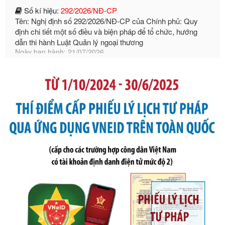
định chi tiết một số điều và biện pháp để tổ chức, hướng
dẫn thi hành Luật Quản lý ngoại thương
Ngày ban hành: 21/07/2026
Số kí hiệu:
105/2026/TT-BTC
Tên: Thông tư số 105/2026/TT-BTC của Bộ Tài chính: Bãi
bỏ Thông tư số 87/2019/TT- BТC ngày 19 tháng 12 năm
2019 của Bộ trưởng Bộ Tài chính hướng dẫn thực hiện xử
phạt vi phạm hành chính trong lĩnh vực kho bạc nhà nước
Ngày ban hành: 21/07/2026
Số kí hiệu:
291/2026/NĐ-CP
Tên: Nghị định số 291/2026/NĐ-CP của Chính phủ: Sửa
đổi, bổ sung một số điều của Nghị định số 125/2020/NĐ-СР
ngày 19 tháng 10 năm 2020 của Chính phủ quy định xử
phạt vi phạm hành chính về thuế, hóa đơn được sửa đổi, bổ
sung bởi Nghị định số 102/2021/NĐ-CP
Ngày ban hành: 20/07/2026
Số kí hiệu:
2303/QĐ-UBND
Tên: Quyết định công bố Danh mục thủ tục hành chính mới
ban hành, được sửa đổi, bổ sung, bị bãi bỏ và phê duyệt
Quy trình nội bộ, quy trình điện tử giải quyết thủ tục hành