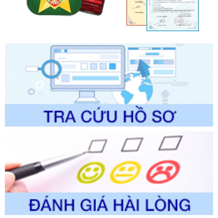
chính trong một số lĩnh vực thuộc phạm vi chức năng quản
lý của Sở Văn hóa, Thể tha
Ngày ban hành: 01/06/2026
Số kí hiệu:
2304/QĐ-UBND
Tên: Quyết định công bố Danh mục thủ tục hành chính
được sửa đổi, bổ sung và phê duyệt Quy trình nội bộ, quy
trình điện tử giải quyết thủ tục hành chính trong lĩnh vực Du
lịch thuộc phạm vi chức năng quản lý của Sở Văn hóa, Thể
thao và Du lịch
Ngày ban hành: 01/06/2026
Số kí hiệu:
2310/QĐ-UBND
Tên: Về việc công bố Danh mục thủ tục hành chính sửa
đổi, bổ sung và phê duyệt Quy trình nội bộ, quy trình điện tử
trong giải quyết thủtục hành chính lĩnh vực biến đổi khí hậu
thuộc phạm vi giải quyết của Sở Nông nghiệp và Môi
trường
Ngày ban hành: 01/06/2026
Số kí hiệu:
2300/QĐ-UBND
Tên: V/v công bố danh mục thủ tục hành chính được sửa
đổi, bổ sung và phê duyệt quy trình nội bộ, quy trình điện tử