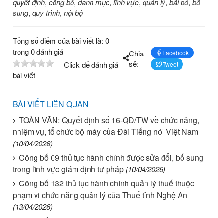
quyết định
,
công bố
,
danh mục
,
lĩnh vực
,
quản lý
,
bãi bỏ
,
bổ
sung
,
quy trình
,
nội bộ
Tổng số điểm của bài viết là: 0
trong 0 đánh giá
Chia
Facebook
sẻ:
Click để đánh giá
Tweet
bài viết
BÀI VIẾT LIÊN QUAN
TOÀN VĂN: Quyết định số 16-QĐ/TW về chức năng,
nhiệm vụ, tổ chức bộ máy của Đài Tiếng nói Việt Nam
(10/04/2026)
Công bố 09 thủ tục hành chính được sửa đổi, bổ sung
trong lĩnh vực giám định tư pháp
(10/04/2026)
Công bố 132 thủ tục hành chính quản lý thuế thuộc
phạm vi chức năng quản lý của Thuế tỉnh Nghệ An
(13/04/2026)