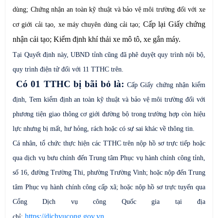
dùng;
Chứng nhận an toàn kỹ thuật và bảo vệ môi trường đối với xe
Cấp lại Giấy chứng
cơ giới cải tạo, xe máy chuyên dùng cải tạo;
nhận cải tạo; Kiểm định khí thải xe mô tô, xe gắn máy.
Tại Quyết định này, UBND tỉnh cũng đã phê duyệt
quy trình nội bộ,
quy trình điện tử đối với 11 TTHC trên.
Có 01 TTHC bị bãi bỏ là:
Cấp Giấy chứng nhận kiểm
định, Tem kiểm định an toàn kỹ thuật và bảo vệ môi trường đối với
phương tiện giao thông cơ giới đường bộ trong trường hợp còn hiệu
lực nhưng bị mất, hư hỏng, rách hoặc có sự sai khác về thông tin.
Cá nhân, tổ chức thực hiện các TTHC trên nộp hồ sơ trực tiếp hoặc
qua dịch vụ bưu chính đến Trung tâm Phục vụ hành chính công tỉnh,
số 16, đường Trường Thi, phường Trường Vinh; hoặc nộp đến Trung
tâm Phục vụ hành chính công cấp xã; hoặc nộp hồ sơ trực tuyến qua
Cổng Dịch vụ công Quốc gia tại địa
https://dichvucong.gov.vn
chỉ:
.