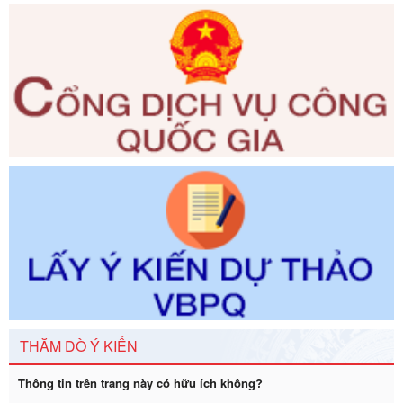
giải quyết thủ tục hành chính trong lĩnh vực Luật sư thuộc
phạm vi chức năng quản lý của Sở Tư pháp
Ngày ban hành: 01/06/2026
Số kí hiệu:
351/2025/NĐ-CP
Tên: Nghị định số 351/2025/NĐ-CP của Chính phủ: Quy
định chuẩn nghèo đa chiều quốc gia giai đoạn 2026 - 2030
Ngày ban hành: 29/12/2026
Số kí hiệu:
3014/QĐ-UBND
Tên: Quyết định về việc công bố danh mục thủ tục hành
chính ban hành mới, sửa đổi bổ sung trong lĩnh vực hỗ trợ
đầu tư, lĩnh vực đấu thầu lựa chọn nhà thầu thuộc thẩm
quyền giải quyết của Sở Tài chính và Ban Quản lý Khu kinh
tế Đông Nam Nghệ An
Ngày ban hành: 23/09/2026
Số kí hiệu:
292/2026/NĐ-CP
Tên: Nghị định số 292/2026/NĐ-CP của Chính phủ: Quy
định chi tiết một số điều và biện pháp để tổ chức, hướng
THĂM DÒ Ý KIẾN
dẫn thi hành Luật Quản lý ngoại thương
Ngày ban hành: 21/07/2026
Thông tin trên trang này có hữu ích không?
Số kí hiệu:
292/2026/NĐ-CP