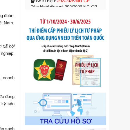
Ngày ban hành: 21/07/2026
Số kí hiệu:
105/2026/TT-BTC
ng đoàn,
Tên: Thông tư số 105/2026/TT-BTC
iệt Nam.
của Bộ Tài chính: Bãi bỏ Thông tư số
87/2019/TT- BТC ngày 19 tháng 12
năm 2019 của Bộ trưởng Bộ Tài
chính hướng dẫn thực hiện xử phạt
m xã hội
vi phạm hành chính trong lĩnh vực
 nghiệp,
kho bạc nhà nước
Ngày ban hành: 21/07/2026
Số kí hiệu:
291/2026/NĐ-CP
Tên: Nghị định số 291/2026/NĐ-CP
ị, doanh
của Chính phủ: Sửa đổi, bổ sung
một số điều của Nghị định số
125/2020/NĐ-СР ngày 19 tháng 10
hức đóng
năm 2020 của Chính phủ quy định
u kỳ sản
xử phạt vi phạm hành chính về thuế,
hóa đơn được sửa đổi, bổ sung bởi
Nghị định số 102/2021/NĐ-CP
Ngày ban hành: 20/07/2026
gân sách