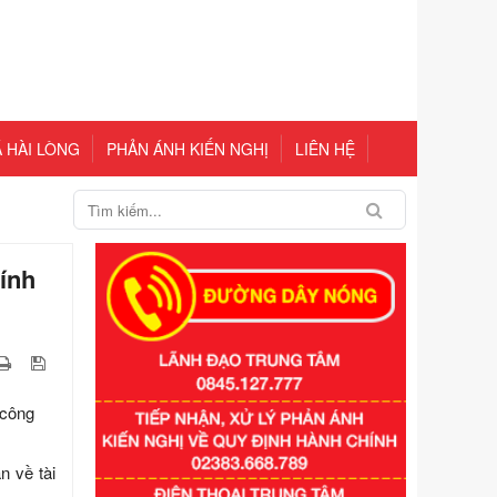
 HÀI LÒNG
PHẢN ÁNH KIẾN NGHỊ
LIÊN HỆ
ính
Số kí hiệu:
351/2025/NĐ-CP
Tên: Nghị định số 351/2025/NĐ-CP
của Chính phủ: Quy định chuẩn
nghèo đa chiều quốc gia giai đoạn
2026 - 2030
 công
Ngày ban hành: 29/12/2026
Số kí hiệu:
3014/QĐ-UBND
n về tài
Tên: Quyết định về việc công bố