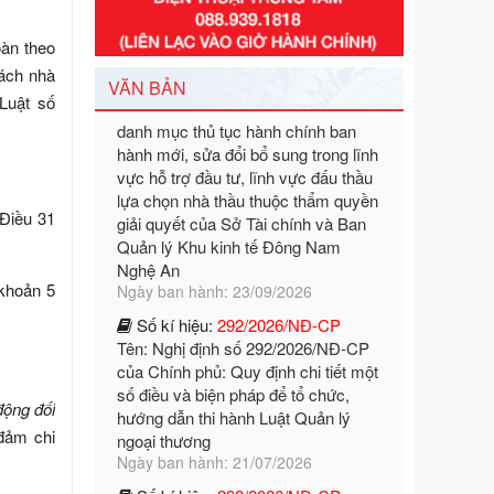
danh mục thủ tục hành chính ban
hành mới, sửa đổi bổ sung trong lĩnh
oàn theo
vực hỗ trợ đầu tư, lĩnh vực đấu thầu
ách nhà
lựa chọn nhà thầu thuộc thẩm quyền
VĂN BẢN
giải quyết của Sở Tài chính và Ban
Luật số
Quản lý Khu kinh tế Đông Nam
Nghệ An
Ngày ban hành: 23/09/2026
Số kí hiệu:
292/2026/NĐ-CP
 Điều 31
Tên: Nghị định số 292/2026/NĐ-CP
của Chính phủ: Quy định chi tiết một
số điều và biện pháp để tổ chức,
 khoản 5
hướng dẫn thi hành Luật Quản lý
ngoại thương
Ngày ban hành: 21/07/2026
Số kí hiệu:
292/2026/NĐ-CP
Tên: Nghị định số 292/2026/NĐ-CP
động đối
của Chính phủ: Quy định chi tiết một
đảm chi
số điều và biện pháp để tổ chức,
hướng dẫn thi hành Luật Quản lý
ngoại thương