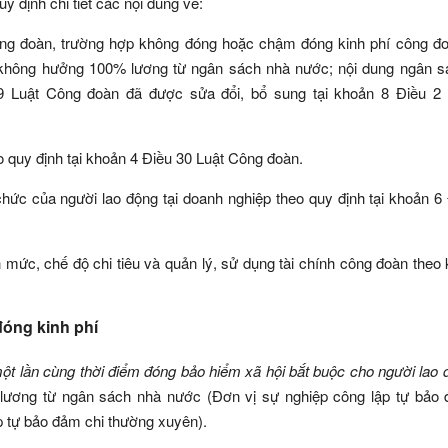
 định chi tiết các nội dung về:
ông đoàn, trường hợp không đóng hoặc chậm đóng kinh phí công đ
 không hưởng 100% lương từ ngân sách nhà nước; nội dung ngân s
29 Luật Công đoàn đã được sửa đổi, bổ sung tại khoản 8 Điều 2 
o quy định tại khoản 4 Điều 30 Luật Công đoàn.
chức của người lao động tại doanh nghiệp theo quy định tại khoản 6
 mức, chế độ chi tiêu và quản lý, sử dụng tài chính công đoàn theo
đóng kinh phí
t lần cùng thời điểm đóng bảo hiểm xã hội bắt buộc cho người lao 
ương từ ngân sách nhà nước (Đơn vị sự nghiệp công lập tự bảo 
p tự bảo đảm chi thường xuyên).