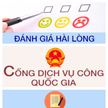
đổi, bổ sung và phê duyệt Quy trình nội bộ, quy trình điện tử
trong giải quyết thủtục hành chính lĩnh vực biến đổi khí hậu
thuộc phạm vi giải quyết của Sở Nông nghiệp và Môi
trường
Ngày ban hành: 01/06/2026
Số kí hiệu:
2300/QĐ-UBND
Tên: V/v công bố danh mục thủ tục hành chính được sửa
đổi, bổ sung và phê duyệt quy trình nội bộ, quy trình điện tử
giải quyết thủ tục hành chính trong lĩnh vực Luật sư thuộc
phạm vi chức năng quản lý của Sở Tư pháp
Ngày ban hành: 01/06/2026
Số kí hiệu:
351/2025/NĐ-CP
Tên: Nghị định số 351/2025/NĐ-CP của Chính phủ: Quy
định chuẩn nghèo đa chiều quốc gia giai đoạn 2026 - 2030
Ngày ban hành: 29/12/2026
Số kí hiệu:
3014/QĐ-UBND
Tên: Quyết định về việc công bố danh mục thủ tục hành
chính ban hành mới, sửa đổi bổ sung trong lĩnh vực hỗ trợ
đầu tư, lĩnh vực đấu thầu lựa chọn nhà thầu thuộc thẩm
quyền giải quyết của Sở Tài chính và Ban Quản lý Khu kinh