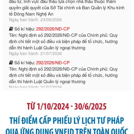
Ngày ban hành: 23/09/2026
Số kí hiệu:
292/2026/NĐ-CP
Tên: Nghị định số 292/2026/NĐ-CP của Chính phủ: Quy
định chi tiết một số điều và biện pháp để tổ chức, hướng
dẫn thi hành Luật Quản lý ngoại thương
Ngày ban hành: 21/07/2026
Số kí hiệu:
292/2026/NĐ-CP
Tên: Nghị định số 292/2026/NĐ-CP của Chính phủ: Quy
định chi tiết một số điều và biện pháp để tổ chức, hướng
dẫn thi hành Luật Quản lý ngoại thương
Ngày ban hành: 21/07/2026
Số kí hiệu:
105/2026/TT-BTC
Tên: Thông tư số 105/2026/TT-BTC của Bộ Tài chính: Bãi
bỏ Thông tư số 87/2019/TT- BТC ngày 19 tháng 12 năm
2019 của Bộ trưởng Bộ Tài chính hướng dẫn thực hiện xử
phạt vi phạm hành chính trong lĩnh vực kho bạc nhà nước
Ngày ban hành: 21/07/2026
Số kí hiệu:
291/2026/NĐ-CP
Tên: Nghị định số 291/2026/NĐ-CP của Chính phủ: Sửa
đổi, bổ sung một số điều của Nghị định số 125/2020/NĐ-СР