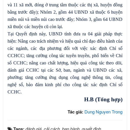
và 11 xã mới, đóng ở trung tâm thuộc các thị xã, huyện đồng
bằng trước đây); Nhóm 2, gồm 44 UBND xã thuộc 6 huyện
miền núi và miền núi cao trước đây; Nhóm 3, gồm 64 UBND
xã thuộc các huyện cũ còn lại.
Tại Quyết định này, UBND tỉnh đưa ra 04 giải pháp thực
hiện: Nâng cao trách nhiệm và hiệu quả chỉ đạo điều hành của
các ngành, các địa phương đối với việc xác định Chỉ số
CCHCС; tăng cường công tác tuyên truyền, phổ biến về Chỉ
số CCHC; nâng cao chất lượng, hiệu quả công tác theo dõi,
đánh giá CCHC tại các Sở, ban, ngành và UBND các xã,
phường; tăng cường ứng dụng công nghệ thông tin, công
nghệ số, bảo đảm kinh phí cho công tác xác định Chỉ số
CCHC.
H.B (Tổng hợp)
Tác giả:
Dung Nguyen Trong
Tags:
đánh giá
,
cải cách
,
ban hành
,
quyết định