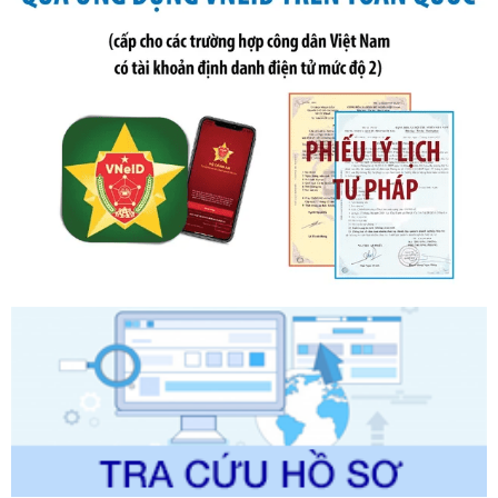
ngày 19 tháng 10 năm 2020 của Chính phủ quy định xử
phạt vi phạm hành chính về thuế, hóa đơn được sửa đổi, bổ
sung bởi Nghị định số 102/2021/NĐ-CP
Ngày ban hành: 20/07/2026
Số kí hiệu:
2303/QĐ-UBND
Tên: Quyết định công bố Danh mục thủ tục hành chính mới
ban hành, được sửa đổi, bổ sung, bị bãi bỏ và phê duyệt
Quy trình nội bộ, quy trình điện tử giải quyết thủ tục hành
chính trong một số lĩnh vực thuộc phạm vi chức năng quản
lý của Sở Văn hóa, Thể tha
Ngày ban hành: 01/06/2026
Số kí hiệu:
2304/QĐ-UBND
Tên: Quyết định công bố Danh mục thủ tục hành chính
được sửa đổi, bổ sung và phê duyệt Quy trình nội bộ, quy
trình điện tử giải quyết thủ tục hành chính trong lĩnh vực Du
lịch thuộc phạm vi chức năng quản lý của Sở Văn hóa, Thể
thao và Du lịch
Ngày ban hành: 01/06/2026
Số kí hiệu:
2310/QĐ-UBND
Tên: Về việc công bố Danh mục thủ tục hành chính sửa