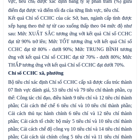
vực, tiêu chí
,
được xác định bằng tỷ lệ phần trăm (%) giữa
điểm đạt được và điểm tối đa của từng lĩnh vực, tiêu chí.
Kết quả Chỉ số CCHC của các Sở, ban, ngành cấp tỉnh được
xếp hạng theo thứ tự từ cao xuống thấp theo 04 mức độ như
sau: Mức XUẤT SẮC tương ứng với kết quả Chỉ số CCHC
đạt từ 90% trở lên; Mức TỐT tương ứng với kết quả Chỉ số
CCHC đạt từ 80% - dưới 90%; Mức TRUNG BÌNH tương
ứng với kết quả Chỉ số CCHC đạt từ 70% - dưới 80%; Mức
THẤP tương ứng với kết quả Chỉ số CCHC đạt dưới 70%.
Chỉ số CCHC xã, phường
Bộ tiêu chí xác định Chỉ số CCHC cấp xã được cấu trúc thành
07 lĩnh vực đánh giá, 53 tiêu chí và 79 tiêu chí thành phần, cụ
thể: Công tác chỉ đạo, điều hành 9 tiêu chí và 12 tiêu chí thành
phần; Cải cách thể chế 6 tiêu chí và 10 tiêu chí thành phần;
Cải cách thủ tục hành chính 6 tiêu chí và 12 tiêu chí thành
phần; Cải cách tổ chức bộ máy 5 tiêu chí và 10 tiêu chí thành
phần; Cải cách chế độ công vụ 10 tiêu chí và 14 tiêu chí thành
phần; Cải cách tài chính công 5 tiêu chí và 11 tiêu chí thành