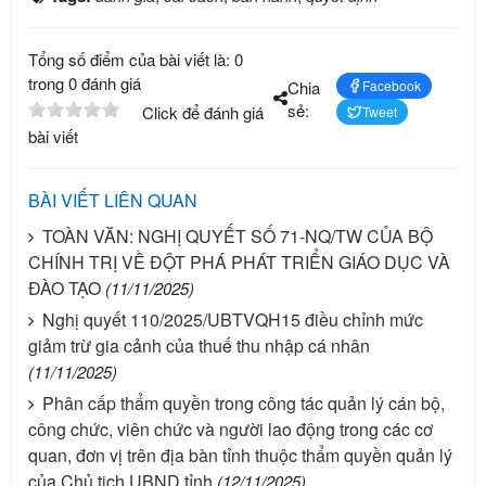
Tổng số điểm của bài viết là: 0
trong 0 đánh giá
Chia
Facebook
sẻ:
Click để đánh giá
Tweet
bài viết
BÀI VIẾT LIÊN QUAN
TOÀN VĂN: NGHỊ QUYẾT SỐ 71-NQ/TW CỦA BỘ
CHÍNH TRỊ VỀ ĐỘT PHÁ PHÁT TRIỂN GIÁO DỤC VÀ
ĐÀO TẠO
(11/11/2025)
Nghị quyết 110/2025/UBTVQH15 điều chỉnh mức
giảm trừ gia cảnh của thuế thu nhập cá nhân
(11/11/2025)
Phân cấp thẩm quyền trong công tác quản lý cán bộ,
công chức, viên chức và người lao động trong các cơ
quan, đơn vị trên địa bàn tỉnh thuộc thẩm quyền quản lý
của Chủ tịch UBND tỉnh
(12/11/2025)